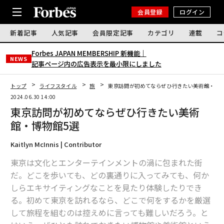
会員登録
ログイン
新着記事
人気記事
会員限定記事
カテゴリ
連載
コ
Forbes JAPAN MEMBERSHIP 新機能｜
NEWS
記事ページ内の広告表示を最小限にしました
トップ
ライフスタイル
旅
東京訪問が初めてならぜひ行きたい美術館・博物
2024.06.30 14:00
東京訪問が初めてならぜひ行きたい美術
館・博物館5選
Kaitlyn McInnis | Contributor
東京は文化とエンターテインメントの渦に包まれた街
だ。どこを歩いても、どの裏通りに入ってみても、何か
しらエキサイティングなことを見たり体験したりでき
る。初めて東京を訪れるなら、どこで何をするかを厳選
して旅程を組むのは控えめに言っても難しいだろう。と