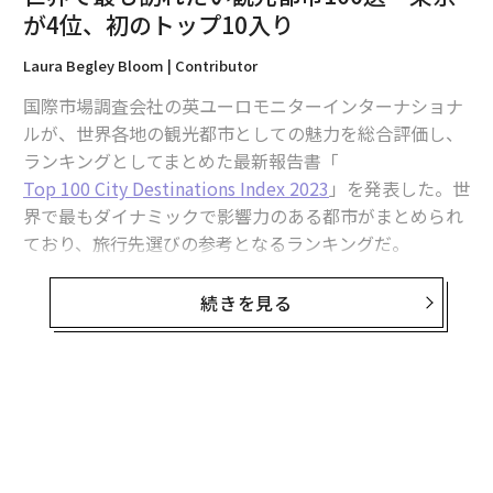
が4位、初のトップ10入り
Laura Begley Bloom | Contributor
国際市場調査会社の英ユーロモニターインターナショナ
ルが、世界各地の観光都市としての魅力を総合評価し、
チームラボボーダレス（Aimuse / Shutterstock.com）
ランキングとしてまとめた最新報告書「
Top 100 City Destinations Index 2023
」を発表した。世
チームラボボーダレス
の展示をインスタグラムの人気動
界で最もダイナミックで影響力のある都市がまとめられ
画で見たことのある人もいるかもしれないが、このイン
ており、旅行先選びの参考となるランキングだ。
タラクティブなデジタル3Dミュージアムには、実際に足
を運んでみなければわからないすばらしさがある。SNS
この報告書では、「経済・ビジネス実績」「観光実績」
続きを見る
映えのする写真を撮影できるというのも魅力の1つだ
「観光インフラ」「観光政策と魅力度」「衛生・安全」
が、それだけではない。動くアート、隠された部屋、革
「持続可能性」の6つの主要分野について、55個の指標
新的なインスタレーションなど、一瞬で童心に帰れるよ
を用いて世界100都市をランキングしている。
うな展示が楽しめる。
世界上位の都市
国立新美術館
首位に輝いたのは、
昨年に引き続き
仏パリだった。「光