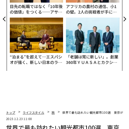
防
目先の転職ではなく「10年後
アフリカの農村の通信、小1
の価値」をつくる──アサイ
の壁。2人の挑戦者が手にし
ンの長期伴走型支援とは
た「次なる武器」
草間彌生美術館（Ned Snowman / Shutterstock.com）
現代アートが好きなら、
草間彌生美術館
は絶対に見逃せ
ない。90歳を超えても精力的に活動を続ける日本人芸術
家、草間彌生の作品展示に特化したこの美術館は、世界
最大のコレクションを誇る。入場は日時指定の完全予
約・定員制で、チケットは毎月1日に発売され、すぐに
“泊まる”を超えて─エスパシ
「老舗は常に新しい」。創業
オが描く、新しい日本のラグ
360年ＹＵＡＳＡとカクシン
売り切れてしまうので注意が必要だ。
ジュアリー（中編）
CEO田尻望が語る、AIを超え
る人の価値
チームラボボーダレス
トップ
ライフスタイル
旅
世界で最も訪れたい観光都市100選 東京が4位
2023.12.23 11:00
世界で最も訪れたい観光都市100選 東京