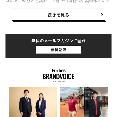
はいえ、ぜひとも訪れておきたい博物館や美術館という
のもいくつかある。特に、休日に美術・芸術の鑑賞にど
っぷり浸るのが好きな人にはおすすめだ。
続きを見る
ここでは、都内に数ある博物館・美術館の中から、東京
と日本の現代と歴史を俯瞰し、その文化の過去と未来を
感じることのできる施設を5つ厳選して紹介しよう。
無料のメールマガジンに登録
草間彌生美術館
無料登録
ィン
「
ズが
左右
ムの
T
パ
日
技
無