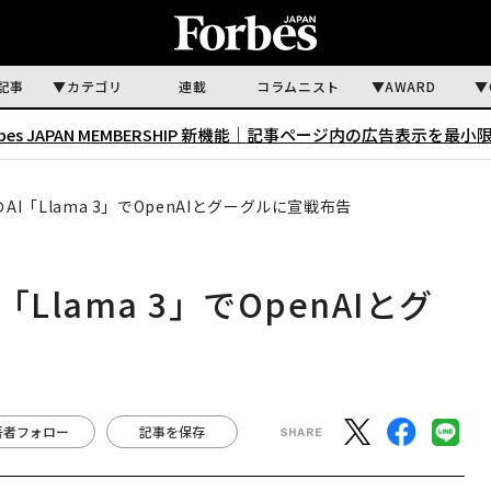
記事
カテゴリ
連載
コラムニスト
AWARD
rbes JAPAN MEMBERSHIP 新機能｜
記事ページ内の広告表示を最小
I「Llama 3」でOpenAIとグーグルに宣戦布告
lama 3」でOpenAIとグ
著者フォロー
記事を保存