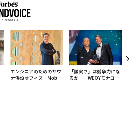
目先
年後
─ア
支援
、
エンジニアのためのサウ
「誠実さ」は競争力にな
が
ナ併設オフィス「Mobiu
るか──WEOYモナコで
」
s Park」がオープン──
見た、くら寿司の経営哲
タマディックが健康経営
学
を徹底する理由