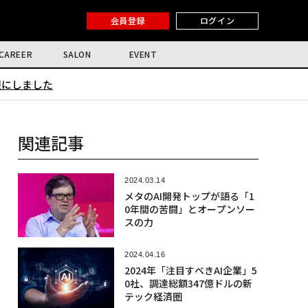
会員登録
ログイン
CAREER
SALON
EVENT
限にしました
関連記事
2024.03.14
メタのAI開発トップが語る「1
0年間の苦闘」とオープンソー
スの力
2024.04.16
2024年「注目すべきAI企業」5
0社、調達総額347億ドルの新
テック経済圏