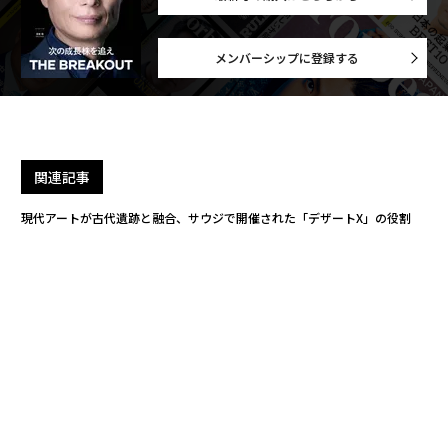
メンバーシップに登録する
関連記事
現代アートが古代遺跡と融合、サウジで開催された「デザートX」の役割
杉本博司と本歌取り 人を「驚かせたい」という遊び心
文化は巡るから面白い 「美術館のイノベーション」を目撃せよ
国立西洋美術館、65年目の自問。批判覚悟の「現代アート展」
1年半で600点収集 「共有する」アートコレクター植島幹九郎の想い