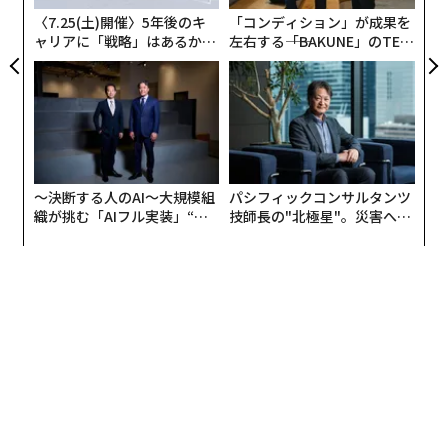
な
〈7.25(土)開催〉5年後のキ
「コンディション」が成果を
ャリアに「戦略」はあるか。
左右する――「BAKUNE」のTEN
トップエグゼクティブのキャ
TIALが支える「挑戦者の明
リアに触れる1日│CAREER S
日」
UMMIT 2026
〜決断する人のAI〜大規模組
パシフィックコンサルタンツ
織が挑む「AIフル実装」“使
技師長の"北極星"。災害への
う”企業から“動く”企業へ【N
無力感を乗り越え見つけた、
TTドコモビジネス×PwC】
防災一筋20年の答え
編集＝木内涼子