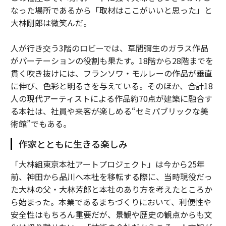
なった場所であるから「取材はここがいいと思った」と
大林剛郎は微笑んだ。
人が行き交う3階のロビーでは、草間彌生のガラス作品
がパーテーションの役割も果たす。18階から28階までを
貫く吹き抜けには、フランソワ・モルレーの作品が垂直
に伸び、色彩と明るさを与えている。そのほか、合計18
人の現代アーティストによる作品約70点が建築に融合す
る本社は、社員や来客が楽しめる“セミパブリックな美
術館”でもある。
作家とともに生きる楽しみ
「大林組東京本社アートプロジェクト」は今から25年
前、神田から品川へ本社を移転する際に、当時現役だっ
た大林の父・大林芳郎と本社のあり方を考えたところか
ら始まった。本業であるまちづくりにおいて、利便性や
安全性はもちろん重要だが、景観や歴史の観点からも文