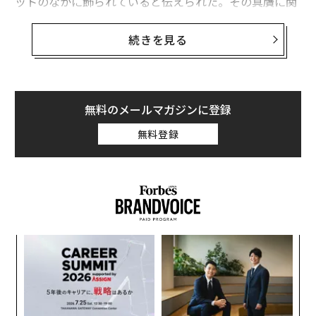
ットのなかに飾られていると伝えられた。その真贋に関
わらず、絵画にそれほどの大金を注ぎ込むことが常識外
れでばかげているという考え方を、否定することはでき
続きを見る
ない──。
サウジアラビアの王族から初めて美術品を購入する人ま
で、非効率で予測不可能な世界のアート市場に参加する
無料のメールマガジンに登録
ために役立つのは、専門家の賢明な助言だ。
無料登録
伝
る
モ
A
顧客
pa