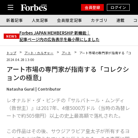
会員登録
ログイン
新着記事
人気記事
会員限定記事
カテゴリ
連載
コ
Forbes JAPAN MEMBERSHIP 新機能｜
NEWS
記事ページ内の広告表示を最小限にしました
トップ
アート・カルチャー
アート
アート市場の専門家が指南する「コレク
2024.04.28 13:00
アート市場の専門家が指南する「コレクシ
ョンの極意」
Natasha Gural | Contributor
レオナルド・ダ・ビンチの『サルバトール・ムンディ
（救世主）』は2017年、4億5000万ドル（当時の為替レ
ートで約505億円）以上の史上最高額で落札された。
この作品はその後、サウジアラビア皇太子が所有するヨ