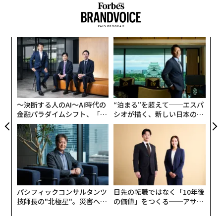
挑
よっ
PA
ア
の
た
〜決断する人のAI〜AI時代の
“泊まる”を超えて──エスパ
金融パラダイムシフト、「超
シオが描く、新しい日本のラ
個別化」の核心 【MUFG×ウ
グジュアリー（前編）
ェルスナビ×PwC】
パシフィックコンサルタンツ
目先の転職ではなく「10年後
技師長の"北極星"。災害への
の価値」をつくる──アサイ
無力感を乗り越え見つけた、
ンの長期伴走型支援とは
防災一筋20年の答え