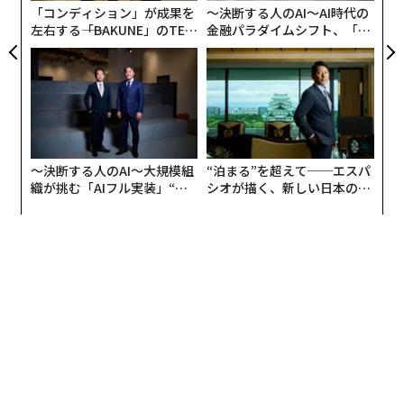
「コンディション」が成果を
〜決断する人のAI〜AI時代の
左右する――「BAKUNE」のTEN
金融パラダイムシフト、「超
TIALが支える「挑戦者の明
個別化」の核心 【MUFG×ウ
日」
ェルスナビ×PwC】
〜決断する人のAI〜大規模組
“泊まる”を超えて──エスパ
織が挑む「AIフル実装」“使
シオが描く、新しい日本のラ
外観はコンクリート打ちっぱなし。端部をカットしてシ
う”企業から“動く”企業へ【N
グジュアリー（前編）
ャープな印象で構成する柱梁のグリッドに、アクセント
TTドコモビジネス×PwC】
としてアルミルーバーや重量感のあるタイルを配置し
て、有機的なファサードを実現している。
内観は柱や梁が出ない工法を採用し、高い天井と大きな
窓によって開放感を演出。食洗機付きキッチンやタッチ
パネル付きミラー、床暖房など、上質で快適な日常を実
現する設備が充実している。