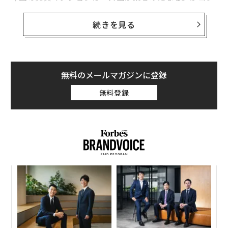
セプト。恵比寿駅には山手線、湘南新宿ライン、埼京
線、東京メトロ日比谷線の4路線が乗り入れているの
続きを見る
で、どこへ行くにも便利だが、居住者には専用のカーシ
ェアリングサービスが付いてくる。
マンションの1F専用スペースからテスラの人気車種「モ
無料のメールマガジンに登録
デル Y」のレンタルができるのだ。
無料登録
近くの買い物はもちろん、ゴルフや小旅行をスマートか
つ手軽に楽しむことができる。
革
ク
た「
目
の
ン