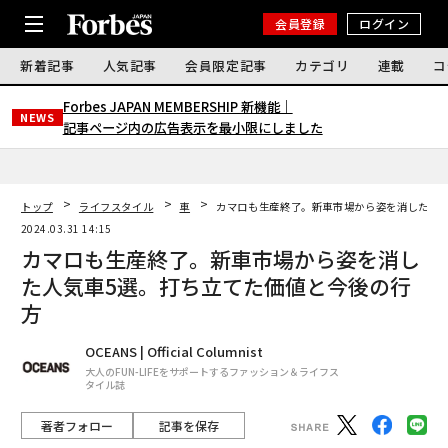
会員登録
ログイン
新着記事
人気記事
会員限定記事
カテゴリ
連載
コ
Forbes JAPAN MEMBERSHIP 新機能｜
NEWS
記事ページ内の広告表示を最小限にしました
トップ
ライフスタイル
車
カマロも生産終了。新車市場から姿を消した人気
2024.03.31 14:15
カマロも生産終了。新車市場から姿を消し
た人気車5選。打ち立てた価値と今後の行
方
OCEANS | Official Columnist
大人のFUN-LIFEをサポートするファッション＆ライフス
タイル誌
著者フォロー
記事を保存