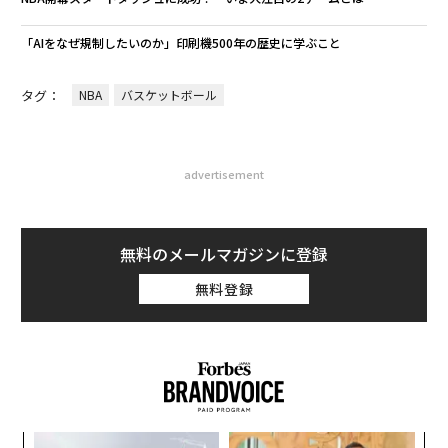
「AIをなぜ規制したいのか」印刷機500年の歴史に学ぶこと
タグ：
NBA
バスケットボール
advertisement
無料のメールマガジンに登録
無料登録
模組
伝