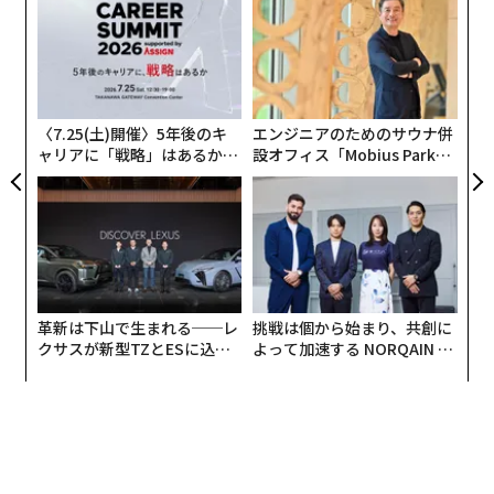
“使
る
【N
モ
ア
C】
の
た
〈7.25(土)開催〉5年後のキ
エンジニアのためのサウナ併
ャリアに「戦略」はあるか。
設オフィス「Mobius Park」
トップエグゼクティブのキャ
がオープン──タマディック
リアに触れる1日│CAREER S
が健康経営を徹底する理由
UMMIT 2026
革新は下山で生まれる──レ
挑戦は個から始まり、共創に
クサスが新型TZとESに込め
よって加速する NORQAIN JA
た「DISCOVER」の哲学
PAN 特別座談会