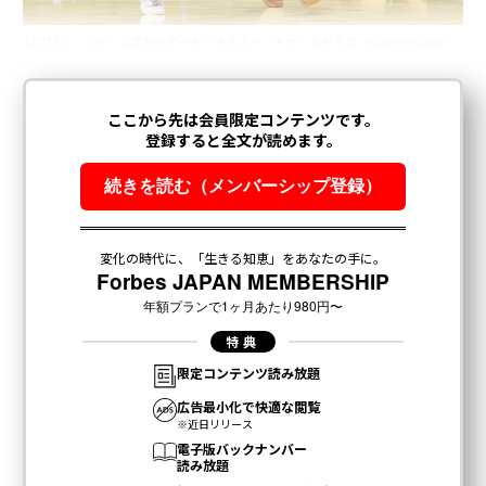
レブロン・ジェームズをサポートできるポイントガードが不在（Getty Images）