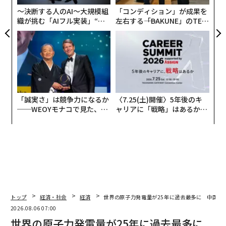
〜決断する人のAI〜大規模組
「コンディション」が成果を
織が挑む「AIフル実装」“使
左右する――「BAKUNE」のTEN
う”企業から“動く”企業へ【N
TIALが支える「挑戦者の明
TTドコモビジネス×PwC】
日」
「誠実さ」は競争力になるか
〈7.25(土)開催〉5年後のキ
──WEOYモナコで見た、く
ャリアに「戦略」はあるか。
ら寿司の経営哲学
トップエグゼクティブのキャ
リアに触れる1日│CAREER S
UMMIT 2026
翻訳＝溝口慈子
トップ
経済・社会
経済
世界の原子力発電量が25年に過去最多に 中国が
2026.08.06 07:00
世界の原子力発電量が25年に過去最多に