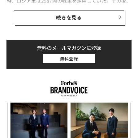
時、ロシア軍は2987両の戦車を運用していた。その後、
ロシア軍は1年11カ月にわたる激戦で少なくとも2619両
の戦車を失った。この損失は独立アナリストが確認した
続きを見る
ものだ。
ロシア軍が運用するT-55、T-62、T-72、T-80、T-90の
うち、1725両が破壊され、145両が損傷し、205両が放
無料のメールマガジンに登録
棄され、544両が鹵獲（ろかく）された。
無料登録
パ
技
無
“
防
シ
グ