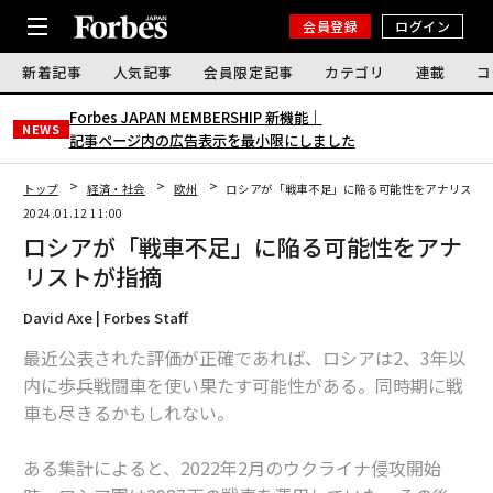
会員登録
ログイン
新着記事
人気記事
会員限定記事
カテゴリ
連載
コ
Forbes JAPAN MEMBERSHIP 新機能｜
NEWS
記事ページ内の広告表示を最小限にしました
トップ
経済・社会
欧州
ロシアが「戦車不足」に陥る可能性をアナリスト
2024.01.12 11:00
ロシアが「戦車不足」に陥る可能性をアナ
リストが指摘
David Axe | Forbes Staff
最近公表された評価が正確であれば、ロシアは2、3年以
内に歩兵戦闘車を使い果たす可能性がある。同時期に戦
車も尽きるかもしれない。
ある集計によると、2022年2月のウクライナ侵攻開始