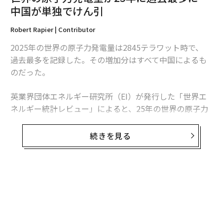
2026年9月号発売中
中国が単独でけん引
Robert Rapier | Contributor
最新号の購入はこちらから
2025年の世界の原子力発電量は2845テラワット時で、
過去最多を記録した。その増加分はすべて中国によるも
メンバーシップに登録する
のだった。
英業界団体エネルギー研究所（EI）が発行した「世界エ
ネルギー統計レビュー」によると、25年の世界の原子力
発電量は前年比1.3％、30テラワット時増加した。中国
関連記事
の増加分は34テラワット時を超えたため、同国を除け
続きを見る
ば、世界の原子力発電量は減少したことになる。
無謀な突撃繰り返すロシア部隊、出撃車両の9割は戻らず ウクライナ南部
再びウクライナの「餌食」になる公算大、ロシアがアウジーイウカに新た
この数字は「世界的な原子力ルネッサンス」という大ま
な戦車部隊
かな主張より、業界の実情をより的確に捉えている。原
子力発電量は増加しているものの、拡大は特定の国に集
ロシア軍が謎の作戦 「人形部隊」載せた車両を前線に
中している。米国は引き続き世界最多の原子力発電所を
消耗戦での勝利目指すロシア、戦車温存のため歩兵だけで突撃
稼働させているが、中国は急速にその差を縮めている。