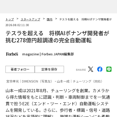
た
革新は下山で生まれる──レ
伝統を礎に、未来を再定義す
クサスが新型TZとESに込め
る 125年企業BATが挑むス
た「DISCOVER」の哲学
モークレスな未来
目先の転職ではなく「10年後
〈7.25(土)開催〉5年後のキ
の価値」をつくる──アサイ
ャリアに「戦略」はあるか。
ンの長期伴走型支援とは
トップエグゼクティブのキャ
リアに触れる1日│CAREER S
UMMIT 2026