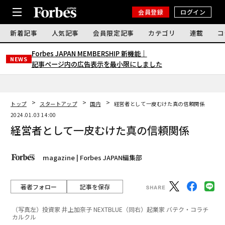
会員登録
ログイン
新着記事
人気記事
会員限定記事
カテゴリ
連載
コ
Forbes JAPAN MEMBERSHIP 新機能｜
NEWS
記事ページ内の広告表示を最小限にしました
トップ
スタートアップ
国内
経営者として一皮むけた真の信頼関係
2024.01.03 14:00
経営者として一皮むけた真の信頼関係
magazine | Forbes JAPAN編集部
著者フォロー
記事を保存
（写真左）投資家 井上加奈子 NEXTBLUE（同右）起業家 バテク・コラチ
カルクル