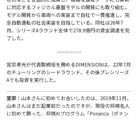
トップ
スタートアップ
国内
テスラを超える 将棋AIポナンザ開発者が挑む
2026.08.02 11:30
テスラを超える 将棋AIポナンザ開発者が
挑む278億円超調達の完全自動運転
magazine | Forbes JAPAN編集部
著者フォロー
記事を保存
宮宗孝光｜DIMENSION（写真左）・山本一成｜チューリング（同右）