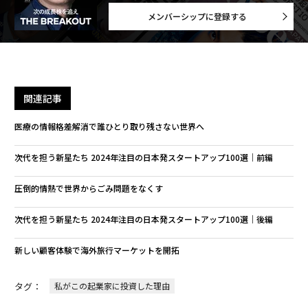
文＝眞鍋 武 写真＝平岩 享