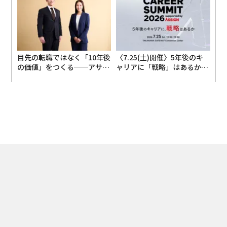
連載一覧
advertisement
無料のメールマガジンに登録
無料登録
内
グ
実
ア
全
の