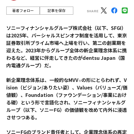
著者フォロー
記事を保存
ソニーフィナンシャルグループ株式会社（以下、SFGI）
は2025年、パーシャルスピンオフ制度を活用して、東京
証券取引所プライム市場へ上場を行い、第二の創業期を
迎えた。2023年からグループ全体の新企業理念体系に携
わるなど、経営に伴走してきたのがdentsu Japan（国
内電通グループ）だ。
新企業理念体系は、一般的なMVV
の形にとらわれず、V
※
ision（ビジョン/ありたい姿）、Values（バリューズ/価
値観）、Foundation（ファウンデーション/事業におけ
る礎）という形で言語化され、ソニーフィナンシャルグ
ループ（以下、ソニーFG）の価値観を改めて内外に浸透
させつつある。
ソニーFGのブランド責任者として、企業理念体系の再定