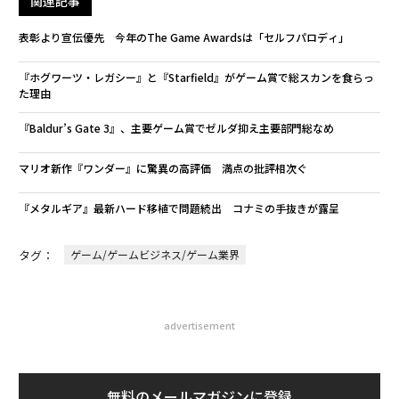
関連記事
表彰より宣伝優先 今年のThe Game Awardsは「セルフパロディ」
『ホグワーツ・レガシー』と『Starfield』がゲーム賞で総スカンを食らっ
た理由
『Baldur’s Gate 3』、主要ゲーム賞でゼルダ抑え主要部門総なめ
マリオ新作『ワンダー』に驚異の高評価 満点の批評相次ぐ
『メタルギア』最新ハード移植で問題続出 コナミの手抜きが露呈
タグ：
ゲーム/ゲームビジネス/ゲーム業界
advertisement
無料のメールマガジンに登録