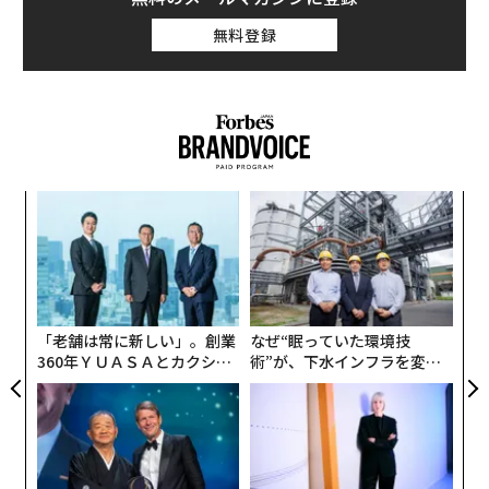
無料登録
模組
“
“使
オ
【N
ジ
目
C】
の
ン
「老舗は常に新しい」。創業
なぜ“眠っていた環境技
360年ＹＵＡＳＡとカクシン
術”が、下水インフラを変え
CEO田尻望が語る、AIを超え
たのか──産総研×月島JFE
る人の価値
アクアソリューションの10年