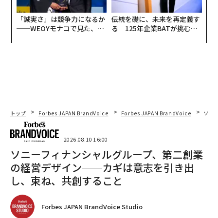
「誠実さ」は競争力になるか
伝統を礎に、未来を再定義す
──WEOYモナコで見た、く
る 125年企業BATが挑むス
ら寿司の経営哲学
モークレスな未来
トップ
Forbes JAPAN BrandVoice
Forbes JAPAN BrandVoice
ソニ
2026.08.10 16:00
ソニーフィナンシャルグループ、第二創業
の経営デザイン──カギは意志を引き出
し、束ね、共創すること
Forbes JAPAN BrandVoice Studio