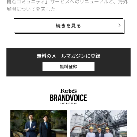
拠点コミュニティ」サービスへのリニューアルと、海外
展開について発表した。
同日に5周年記念イベント「ADDress Picnic」も開催し、
続きを見る
トークセッションを通じて参加者らはローカル発の豊か
な未来を考えた。
月額980円新プランも登場 日帰り参加もokに
無料のメールマガジンに登録
2018年設立された同社では、空き家・空き部屋などの遊
無料登録
休物件を賃貸で借り受け、会員にシェアハウス形式で提
供する多拠点生活プラットフォームサービスを行ってき
た。2019年のオープン当初は11件だった利用物件も、現
在は全国各地に300件以上が点在。会員数もオープン初
年度から比べると100倍にまで増加しているという。
ア
また、同サービスでは、地域と会員を繋ぐ橋渡し役とし
の
て、家守（やもり）も募集。会員が快適に滞在できるよ
た
挑
うに物件を維持する管理者である家守を通し、会員が地
よっ