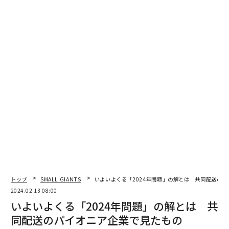
コミュニティプランの導入を発表。寝泊まり・宿泊を伴
わなくても、月額980円（税込）から食事やイベントの
みに参加することができる、日帰り参加可能の会員制度
となる。
「コミュニティをベースに、各地域のよりローカルな日
常生活を価値にしていきたい」と佐別当。その一環とし
て、会員と地域が繋がるための新たな橋渡し役として、
街守（まちもり）も新設。街守は「ADDress+」で地域情
報を発信し、地域イベントや食事会の告知や参加者の募
集などを行うことで、地域の日常の体験や地域の人々と
の交流といった機会を作っていく予定だという。
海外で「日本人の家」に泊まると
トップ
SMALL GIANTS
いよいよくる「2024年問題」の解とは 共同配送の
次ページ ＞
いう選択
2024.02.13 08:00
いよいよくる「2024年問題」の解とは 共
同配送のパイオニア企業で見たもの
1
2