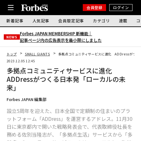
会員登録
ログイン
新着記事
人気記事
会員限定記事
カテゴリ
連載
コ
Forbes JAPAN MEMBERSHIP 新機能｜
NEWS
記事ページ内の広告表示を最小限にしました
トップ
SMALL GIANTS
多拠点コミュニティサービスに進化 ADDressがつ
2023.12.05 12:45
多拠点コミュニティサービスに進化
ADDressがつくる日本発「ローカルの未
来」
Forbes JAPAN 編集部
設立5周年を迎えた、日本全国で定額制の住まいのプラ
ットフォーム「ADDress」を運営するアドレス。11月30
日に東京都内で開いた戦略発表会で、代表取締役社長を
務める佐別当隆志が、「多拠点生活」サービスから「多