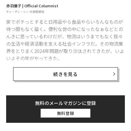
赤羽優子 | Official Columnist
文＝小谷紘友 編集＝督あかり
ティ・ディ・シー 代表取締役
家でポチっとすると日用品やら食品やらいろんなものが
待つ間もなく届く。便利な世の中になったなぁなどとの
2026年9月号発売中
んきに思っているわけだが、物流はいうまでもなく我々
の生活や経済活動を支える社会インフラだ。その物流業
最新号の購入はこちらから
界をとりまく2024年問題が取り沙汰されてきたが、いよ
いよその年がやってきた。
メンバーシップに登録する
2024年問題を簡単に説明すると、働き方関連法の一環と
続きを見る
してことし4月1日からトラックドライバーの時間外労働
時間の上限規制が施行される。かねてからの少子高齢化
によるドライバー不足、コロナ下で急増した物流量と相
まって、今年国民全体が直面する問題。新聞紙面でその
関連記事
無料のメールマガジンに登録
対策を目にする日も増え、自動運転が検討されていた
無料登録
給電車、農村漁村、キャンプ場で──自由な先端ワーケーション3選
り、効率的な輸送ルート解析にデジタル技術の活用が進
み、衣類やオムツ・生理用品はそれに含まれる空気をぎ
バイオと宇宙の街に進化 久留米市発「第2のブリヂストン」が生まれる未