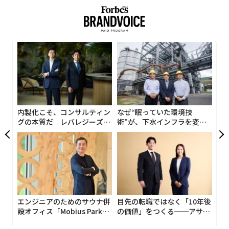
ゅっと圧縮してカサを小さくする技術が登場したり、
来
様々なテクノロジーに可能性を感じる。
約500人が株主に ADDress「株式投資型クラファン」で最高額を達成
国土交通省は1.商慣行の見直し、2.物流の効率化、3.荷
日本の秋冬をもっと楽しむ。蔵サウナに絶景、知られざるスポット11選
ア
主・消費者の行動変容を提言している。具体的には、全
の
国の物流拠点や物流網の再構築と輸送の共有化が分かり
た
M&Aの失敗事例から学ぶ 買収側は「油断」と「悪意」に気をつけよ
挑
やすく効果が大きそうだ。
よっ
PA
タグ：
SMALL GIANTS
輸送手段の共有化、メーカー各社から個別の消費者まで
内製化こそ、コンサルティン
なぜ“眠っていた環境技
の輸送ルートをそれぞれバラバラではなく、３PL（サー
グの本質だ レバレジーズが
術”が、下水インフラを変え
ドパーティーロジスティック）などが間にはいること
実践する、次世代ファームの
たのか──産総研×月島JFE
で、なるべくまとめて効率化する、という考え方だが、
全貌
アクアソリューションの10年
これを業界では「共同配送」というそうだ。
この共同配送事業の草分けで、1990年代から共同配送に
取り組むのは、東京都足立区に本社をおくライフサポー
エンジニアのためのサウナ併
目先の転職ではなく「10年後
ト・エガワ（以下LSE）だ。LSEが行っているのは、お
設オフィス「Mobius Park」
の価値」をつくる──アサイ
菓子の共同配送といって、自社倉庫にメーカーから運ば
がオープン──タマディック
ンの長期伴走型支援とは