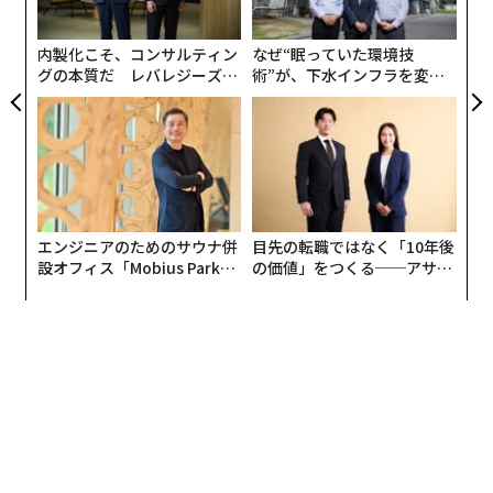
域を知った地域のボランティア活動にも参加するほか、
PA
商店街や店舗などの地域住民が会員を迎えるなど、独自
内製化こそ、コンサルティン
なぜ“眠っていた環境技
のコミュニティを形成してきた。
グの本質だ レバレジーズが
術”が、下水インフラを変え
実践する、次世代ファームの
たのか──産総研×月島JFE
全貌
アクアソリューションの10年
今年7月には、株式投資型クラウドファンディングにも
挑戦。新規505名の個人投資家が参加し、開始から3日目
で、最高額となる9930万円を達成した。
戦略発表会に登壇した佐別当は、「クラウドファンディ
エンジニアのためのサウナ併
目先の転職ではなく「10年後
ングで参加してくれた505名の大半が会員や家守の方々
設オフィス「Mobius Park」
の価値」をつくる──アサイ
で、彼らのコミュニティで支えていただいているからこ
がオープン──タマディック
ンの長期伴走型支援とは
が健康経営を徹底する理由
そ、コミュニティを強化して行きたい」と言及。サービ
スコンセプトを、「多拠点生活プラットフォーム」か
ら、「多拠点『コミュニティ』サービス」への変更を宣
言した。
サービスコンセプト変更に伴い、同社では会員制SNS
「ADDress+（アドプラ）」への参加などが可能となる、