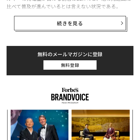
比べて普及が進んでいるとは言えない状況である。
今後、日本が再生可能エネルギーの割合を高めていく中
続きを見る
で鍵となる、風力発電の事例と特徴を解説していく。
日本最大の風力発電所
無料のメールマガジンに登録
無料登録
挑
よっ
PA
「
3