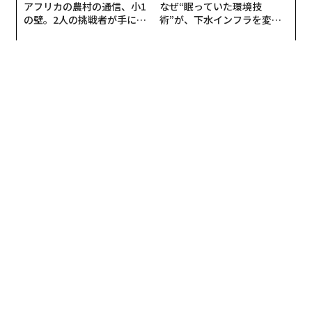
アフリカの農村の通信、小1
なぜ“眠っていた環境技
のか」を書くことになっているからだ。
の壁。2人の挑戦者が手にし
術”が、下水インフラを変え
た「次なる武器」
たのか──産総研×月島JFE
中国産のトマトだから危険というわけではないが、この
アクアソリューションの10年
事実を知った人々の多くが、トマト缶の安全性に疑問を
抱いているのだろう。
缶詰にされるトマトの品質
缶詰にされるトマトには、古くなって酸化が進み、腐っ
てしまったものが使われていることがある。
ほかには、水で薄めたトマトにでんぷんや食物繊維を加
えてとろみをつけ、着色料で鮮やかな赤色に染めること
で、新鮮な商品に偽装して売られている場合もある。
このようなトマト缶は、特にアフリカで顕著に見られる
ようだ。
缶の内側に使われている化学物質