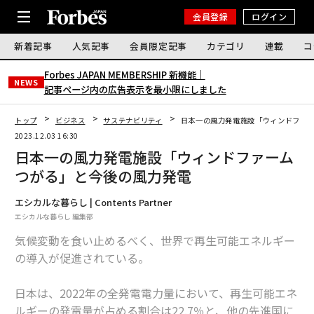
会員登録
ログイン
新着記事
人気記事
会員限定記事
カテゴリ
連載
コ
Forbes JAPAN MEMBERSHIP 新機能｜
NEWS
記事ページ内の広告表示を最小限にしました
トップ
ビジネス
サステナビリティ
日本一の風力発電施設「ウィンドファ
2023.12.03 16:30
日本一の風力発電施設「ウィンドファーム
つがる」と今後の風力発電
エシカルな暮らし | Contents Partner
エシカルな暮らし 編集部
気候変動を食い止めるべく、世界で再生可能エネルギー
の導入が促進されている。
日本は、2022年の全発電電力量において、再生可能エネ
ルギーの発電量が占める割合は22.7％と、他の先進国に