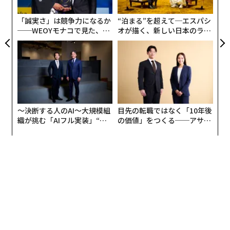
実は日本には、風力発電だけでエネルギー自給率800％
C
る
を実現している地域がある。
「誠実さ」は競争力になるか
“泊まる”を超えて─エスパシ
──WEOYモナコで見た、く
オが描く、新しい日本のラグ
ら寿司の経営哲学
ジュアリー（中編）
海沿いの農地に建設された国内最大の風力発電所「ウィ
ンドファームつがる」がある、青森県つがる市だ。
この地域は1年を通して強い風が吹き抜けるため風力発
電に適しており、風車38基で一般家庭約9万世帯分にあ
たる12万1600キロワットを出力するようだ。
〜決断する人のAI〜大規模組
目先の転職ではなく「10年後
織が挑む「AIフル実装」“使
の価値」をつくる──アサイ
う”企業から“動く”企業へ【N
ンの長期伴走型支援とは
「ウィンドファームつがる」によるCO2削減効果は、年
TTドコモビジネス×PwC】
間約18万トンにもなると見込まれている。
適した場所に設置できれば大量に発電できることがわか
るが、具体的にどのようなメリット・デメリットがある
のか。詳しく見ていこう。
風力発電のメリット・デメリット