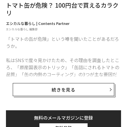
トマト缶が危険？ 100円台で買えるカラク
三井物産を辞めクッキー屋さんに 「ovgo Baker」はこう誕生した
リ
エシカルな暮らし | Contents Partner
ガーナの農家2.6万軒に融資 成長の理由はテクノロジーと「泥臭さ」
エシカルな暮らし 編集部
釣り具メーカーの本気。「海を守るため」の服づくりとは
「トマトの缶が危険」という噂を聞いたことがあるだろ
うか。
「生きるとは選別すること」 100冊のスクラップブックをつくって気付い
たこと
私はSNSで度々見かけたため、その理由を調査したとこ
ろ、「原産国表示のトリック」「缶詰にされるトマトの
品質」「缶の内側のコーティング」の3つが主な要因だ
advertisement
った。
続きを見る
今回は、それぞれの要因を掘り下げて、トマト缶が危険
だとされている理由を解説していく。
原産国表示のトリック
無料のメールマガジンに登録