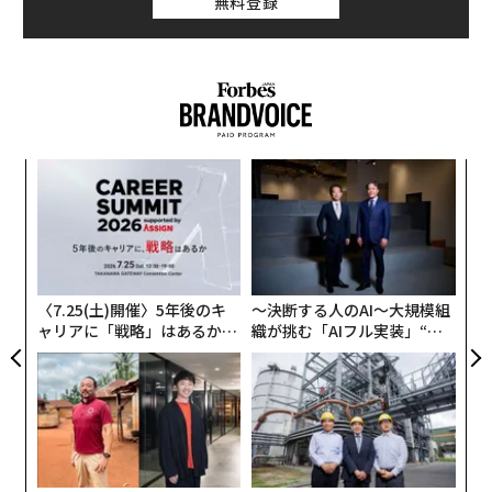
無料登録
A
顧客
pa
〜
な
金
個
ェ
〈7.25(土)開催〉5年後のキ
〜決断する人のAI〜大規模組
トマトが最も安く手に入るのは、生産量世界1位の中国
ャリアに「戦略」はあるか。
織が挑む「AIフル実装」“使
だと言われている。実は、原産国が「イタリア産」と書
トップエグゼクティブのキャ
う”企業から“動く”企業へ【N
かれていても、実際には中国で採れたトマトを使用して
リアに触れる1日│CAREER S
TTドコモビジネス×PwC】
UMMIT 2026
いることが多々ある。
なぜそんなことがまかり通るのか。消費者庁によると
「輸入加工した食品の場合、どこの国から輸入されたも