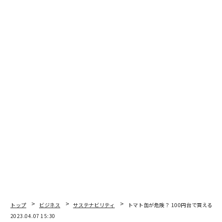
1
2
文＝エシカルな暮らし編集部
2026年9月号発売中
最新号の購入はこちらから
メンバーシップに登録する
関連記事
トップ
ビジネス
サステナビリティ
トマト缶が危険？ 100円台で買えるカ
2023.04.07 15:30
トマト缶が危険？ 100円台で買えるカラクリ