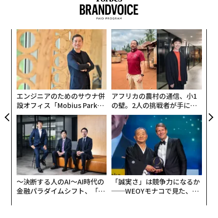
パ
技
無
革
防
ク
た「
エンジニアのためのサウナ併
アフリカの農村の通信、小1
設オフィス「Mobius Park」
の壁。2人の挑戦者が手にし
がオープン──タマディック
た「次なる武器」
が健康経営を徹底する理由
〜決断する人のAI〜AI時代の
「誠実さ」は競争力になるか
金融パラダイムシフト、「超
──WEOYモナコで見た、く
個別化」の核心 【MUFG×ウ
ら寿司の経営哲学
ェルスナビ×PwC】