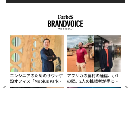
パ
技
無
革
防
ク
た「
エンジニアのためのサウナ併
アフリカの農村の通信、小1
設オフィス「Mobius Park」
の壁。2人の挑戦者が手にし
がオープン──タマディック
た「次なる武器」
が健康経営を徹底する理由
〜決断する人のAI〜AI時代の
「誠実さ」は競争力になるか