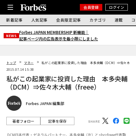
会員登録
ログイン
新着記事
人気記事
会員限定記事
カテゴリ
連載
コ
Forbes JAPAN MEMBERSHIP 新機能｜
NEWS
記事ページ内の広告表示を最小限にしました
トップ
マネー
私がこの起業家に投資した理由 本多央輔（DCM）⇒佐々木大輔（
2015.07.14 15:38
私がこの起業家に投資した理由 本多央輔
（DCM）⇒佐々木大輔（freee）
Forbes JAPAN 編集部
著者フォロー
記事を保存
DCM日本代表・ゼネラルパートナー、本多央輔（左）と<br>freee代表取