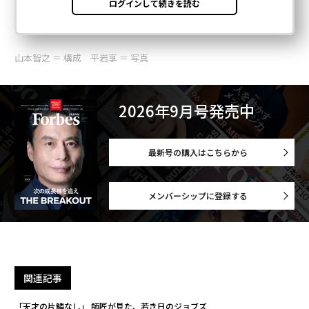
山本智之 ＝ 構成 平岩享 ＝ 写真
2026年9月号発売中
最新号の購入はこちらから
メンバーシップに登録する
関連記事
「天才の片鱗なし」 師匠が見た、若き日のジョブズ