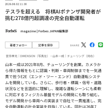
2026.08.02 11:30
テスラを超える 将棋AIポナンザ開発者が
挑む278億円超調達の完全自動運転
magazine | Forbes JAPAN編集部
著者フォロー
記事を保存
宮宗孝光｜DIMENSION（写真左）・山本一成｜チューリング（同右）
山本一成は2021年8月、チューリングを創業。カメラか
ら得た情報をもとに認識・判断・車両制御までを一気通
貫で担うE2E（エンド・ツー・エンド）自動運転システ
ムを開発している。さらに、歩行者・標識・信号・道路
状況などを言語的に理解し、複雑な運転シーンにも柔軟
に対応するフィジカル基盤モデルの開発にも取り組む。
モデル開発から車両への実装まで自社で一貫推進し、完
全自動運転の社会実装を目指している。同社は26年7