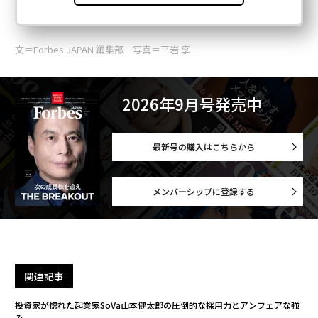
文＝Forbes JAPAN 編集部 写真＝平岩 享
2026年9月号発売中
最新号の購入はこちらから
メンバーシップに登録する
関連記事
投資家が惚れた起業家SoVa山本健太郎の圧倒的な採用力とアンフェアな強
み