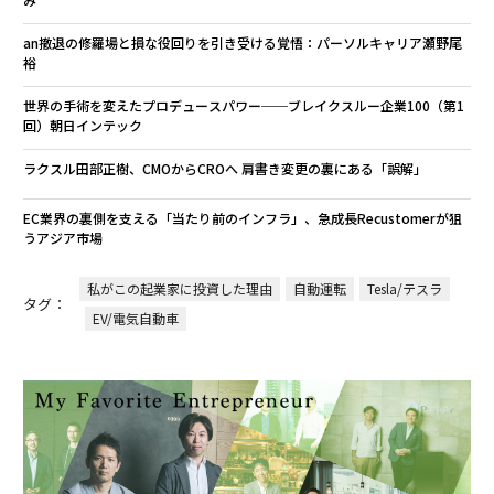
an撤退の修羅場と損な役回りを引き受ける覚悟：パーソルキャリア瀬野尾
裕
世界の手術を変えたプロデュースパワー──ブレイクスルー企業100（第1
回）朝日インテック
ラクスル田部正樹、CMOからCROへ 肩書き変更の裏にある「誤解」
EC業界の裏側を支える「当たり前のインフラ」、急成長Recustomerが狙
うアジア市場
私がこの起業家に投資した理由
自動運転
Tesla/テスラ
タグ：
EV/電気自動車