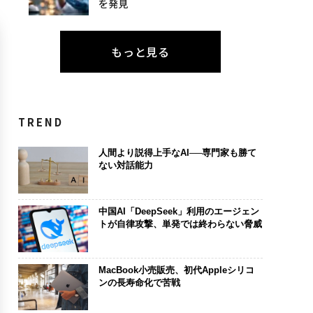
を発見
もっと見る
TREND
人間より説得上手なAI──専門家も勝て
ない対話能力
中国AI「DeepSeek」利用のエージェン
トが自律攻撃、単発では終わらない脅威
MacBook小売販売、初代Appleシリコ
ンの長寿命化で苦戦