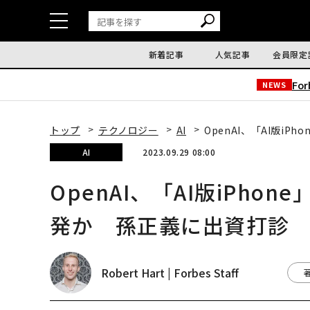
新着記事
人気記事
会員限定
Fo
NEWS
トップ
テクノロジー
AI
OpenAI、「AI版i
AI
2023.09.29 08:00
OpenAI、「AI版iPh
発か 孫正義に出資打診
Robert Hart | Forbes Staff