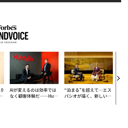
〈7
のキ
ある
ティ
る1日
T 20
0
AIが変えるのは効率では
“泊まる”を超えて─エス
─
なく顧客体験だ──Hub
パシオが描く、新しい日
型
Spot Japanが語る「Gr
本のラグジュアリー（中
ow Better」な組織のつ
編）
くり方