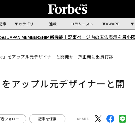
記事
カテゴリ
連載
コラムニスト
AWARD
rbes JAPAN MEMBERSHIP 新機能｜
記事ページ内の広告表示を最小
Phone」をアップル元デザイナーと開発か 孫正義に出資打診
one」をアップル元デザイナーと開
著者フォロー
記事を保存