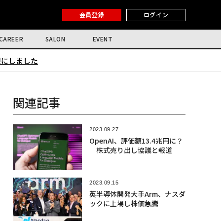
会員登録
ログイン
CAREER
SALON
EVENT
限にしました
関連記事
2023.09.27
OpenAI、評価額13.4兆円に？
株式売り出し協議と報道
2023.09.15
英半導体開発大手Arm、ナスダ
ックに上場し株価急騰