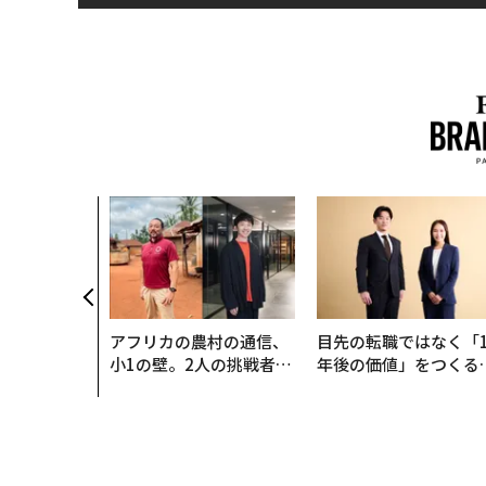
アフリカの農村の通信、
目先の転職ではなく「1
小1の壁。2人の挑戦者が
年後の価値」をつくる
手にした「次なる武器」
─アサインの長期伴走
支援とは