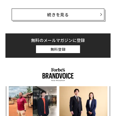
しかし、これとは別に「車両本体盗難」と呼ばれる被害
がある。車をそのままの状態で持ち去って、乗り回して
続きを見る
遊んだり、国内外で不正転売したりするものだ。米国の
保険業界団体が設立した
道路交通事故データ研究所（HLDI）
がまとめた車両本体
盗難のランキングでは、ダッジの「Challenger」や「Ch
無料のメールマガジンに登録
arger」などの高馬力のマッスルカーの被害が急増し、ト
無料登録
ップに躍り出ている。
特に「Charger SRT Hellcat」は、車両本体盗難の保険申
請件数が、被保険車両年（※）1000年当たり25件と、2
020-22年モデルの全国平均の60倍以上の頻度で被害に遭
っている。（※被保険車両年＝車1台が保険に加入して
パ
いた1年を1単位として数えたもの）
技
無
A
防
顧客
pa