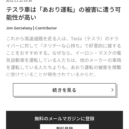
2022.12.22 10:30
テスラ車は「あおり運転」の被害に遭う可
能性が高い
Jim Gorzelany | Contributor
これから高速道路を走る人は、Tesla（テスラ）のドラ
イバーに対して「ホリデーな心持ち」で好意的に接する
ことをおすすめする。なぜなら、イーロン・マスクの電
気自動車を運転している人たちは、他のメーカーの車両
を運転している人たちよりも、あおり運転の被害を頻繁
に受けていることが報告されているからだ。
ガーディアンによると、テスラのオーナーは頻繁に罵声
続きを見る
を浴びせられ、失礼な失礼な態度に遭い、割り込まれ、
公共の充電ステーションを使うことさえ妨害されてお
り、それは車両に搭載された複数のカメラによって記録
されているとのことだ。実際、テスラの交通事故を記録
無料のメールマガジンに登録
した
YouTubeチャンネル
があり、その多くがあおり運転
無料登録