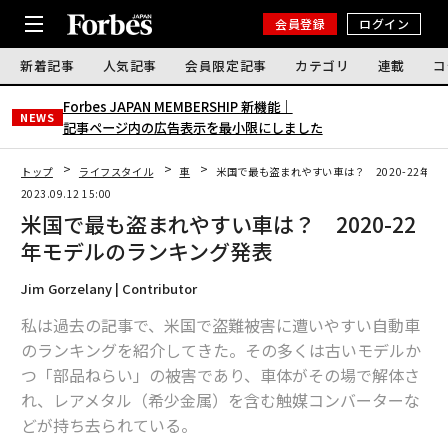
会員登録
ログイン
新着記事
人気記事
会員限定記事
カテゴリ
連載
コ
Forbes JAPAN MEMBERSHIP 新機能｜
NEWS
記事ページ内の広告表示を最小限にしました
トップ
ライフスタイル
車
米国で最も盗まれやすい車は？ 2020-22年
2023.09.12 15:00
米国で最も盗まれやすい車は？ 2020-22
年モデルのランキング発表
Jim Gorzelany | Contributor
私は過去の記事で、米国で盗難被害に遭いやすい自動車
のランキングを紹介してきた。その多くは古いモデルか
つ「部品ねらい」の被害であり、車体がその場で解体さ
れ、レアメタル（希少金属）を含む触媒コンバーターな
どが持ち去られている。