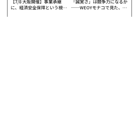
【7/8 大阪開催】事業承継
「誠実さ」は競争力になるか
に、経済安全保障という視点
──WEOYモナコで見た、く
が加わるとき──経営者が問
ら寿司の経営哲学
われる新たな判断軸
翻訳＝上西 雄太