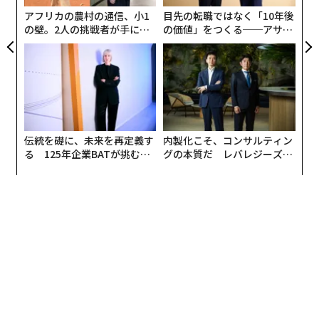
な
アフリカの農村の通信、小1
目先の転職ではなく「10年後
の壁。2人の挑戦者が手にし
の価値」をつくる──アサイ
た「次なる武器」
ンの長期伴走型支援とは
伝統を礎に、未来を再定義す
内製化こそ、コンサルティン
る 125年企業BATが挑むス
グの本質だ レバレジーズが
モークレスな未来
実践する、次世代ファームの
全貌