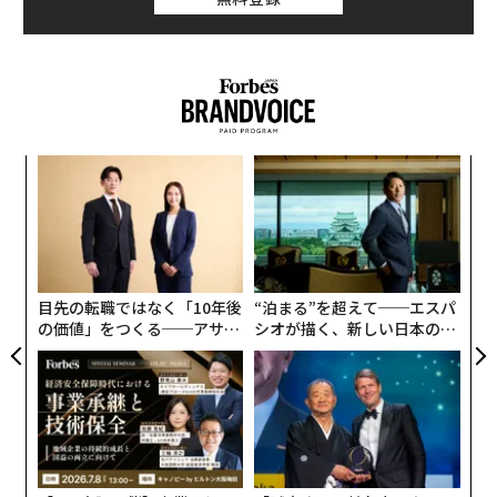
によるものとされている。
テスラオーナーは、米国の文化戦争の一環として、アン
チEV的な考え方を持つピックアップトラックのドライバ
ーから最も頻繁に嫌がらせを受けているようだと語って
いる。多くの人は、何の変哲もない内燃機関車を運転し
〜
ているときの方が、テスラで道路を走っているときより
織
もはるかに冷酷に扱われることが少ないと感じているよ
う
挑
うだ。
T
よっ
PA
目先の転職ではなく「10年後
“泊まる”を超えて──エスパ
の価値」をつくる──アサイ
シオが描く、新しい日本のラ
ンの長期伴走型支援とは
グジュアリー（前編）