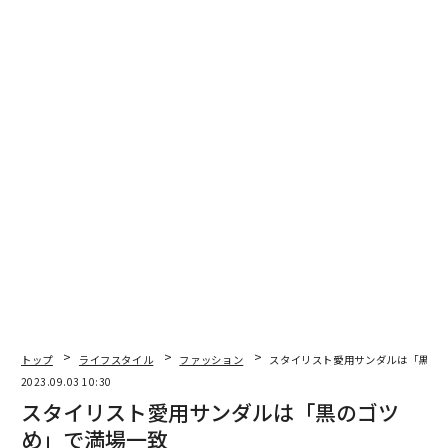
新型33ストラダーレは、33プロジェクトにより新たに設
立された専門家チーム「ボッテガ」により誕生。
トップ
ライフスタイル
ファッション
スタイリスト愛用サンダルは「黒の
2023.09.03 10:30
ここで、ブランドのデザイナー、エンジニア、歴史家た
スタイリスト愛用サンダルは「黒のゴツ
ちが、まず購入希望者の声に耳を傾け、その後、ルネッ
め」で満場一致