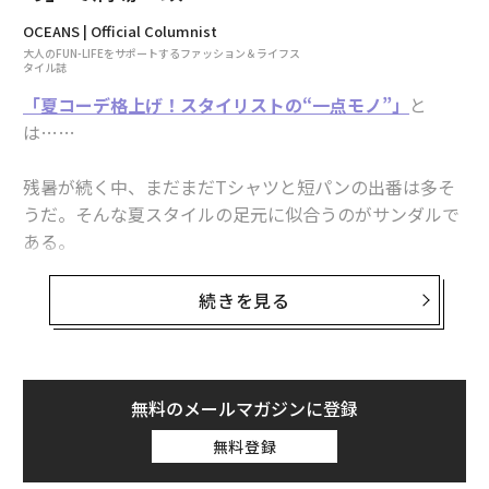
サンス時代の職人工房や、1960年代のイタリアの有名な
コーチビルダーたちのワークショップとまったく同じ方
OCEANS | Official Columnist
法で、協力しながら車両を製作した。
大人のFUN-LIFEをサポートするファッション＆ライフス
タイル誌
「夏コーデ格上げ！スタイリストの“一点モノ”」
と
は……
残暑が続く中、まだまだTシャツと短パンの出番は多そ
うだ。そんな夏スタイルの足元に似合うのがサンダルで
ある。
人気スタイリストたちに一点モノサンダルを聞く
続きを見る
と、“ゴツめの黒”で意見が一致！そこで今回は彼らが愛
用する4足を紹介しよう。
【写真8点】「スタイリストの愛用サンダルは『黒のゴ
無料のメールマガジンに登録
ツめ』で満場一致！」の詳細写真をチェック
無料登録