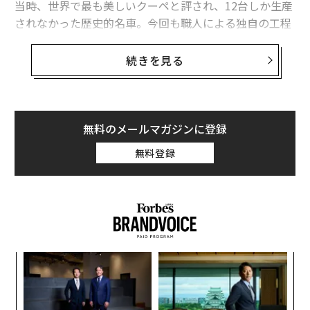
当時、世界で最も美しいクーペと評され、12台しか生産
されなかった歴史的名車。今回も職人による独自の工程
を経て、わずか33台しか生産されない。
続きを見る
しかも、約3億円。そして残念ながらもうすでに完売と
なっているそうだ。しかし、気になる3億円の車とは？
早速見ていこう。
無料のメールマガジンに登録
【写真8点】アルファ ロメオの「33ストラダーレ」の詳
無料登録
細を写真でチェック
「
─
ら
〈7
ャ