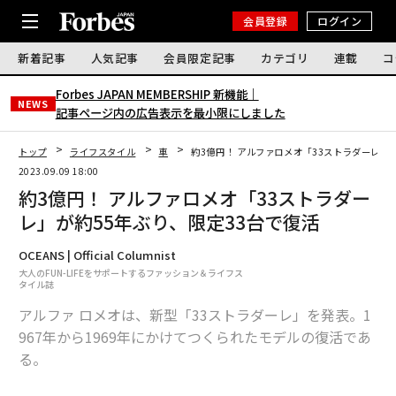
会員登録
ログイン
新着記事
人気記事
会員限定記事
カテゴリ
連載
コ
Forbes JAPAN MEMBERSHIP 新機能｜
NEWS
記事ページ内の広告表示を最小限にしました
トップ
ライフスタイル
車
約3億円！ アルファロメオ「33ストラダーレ」
2023.09.09 18:00
約3億円！ アルファロメオ「33ストラダー
レ」が約55年ぶり、限定33台で復活
OCEANS | Official Columnist
大人のFUN-LIFEをサポートするファッション＆ライフス
タイル誌
アルファ ロメオは、新型「33ストラダーレ」を発表。1
967年から1969年にかけてつくられたモデルの復活であ
る。