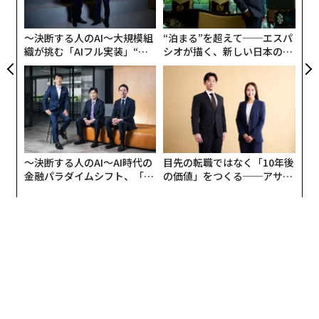
ト
リア
〜決断する人のAI〜大規模組
“泊まる”を超えて──エスパ
UM
織が挑む「AIフル実装」“使
シオが描く、新しい日本のラ
う”企業から“動く”企業へ【N
グジュアリー（前編）
TTドコモビジネス×PwC】
1967年に登場した、オリジナルの33ストラダーレ。
この33 ストラダーレは、美しさとテクノロジーの完璧な
〜決断する人のAI〜AI時代の
目先の転職ではなく「10年後
組み合わせから生まれた、本物の動く芸術作品だ。
金融パラダイムシフト、「超
の価値」をつくる──アサイ
個別化」の核心 【MUFG×ウ
ンの長期伴走型支援とは
ェルスナビ×PwC】
プロジェクトの目的は、最高に心躍るドライビングエク
スペリエンスと、この象徴的なモデルの不滅の魅力を提
供することだ。