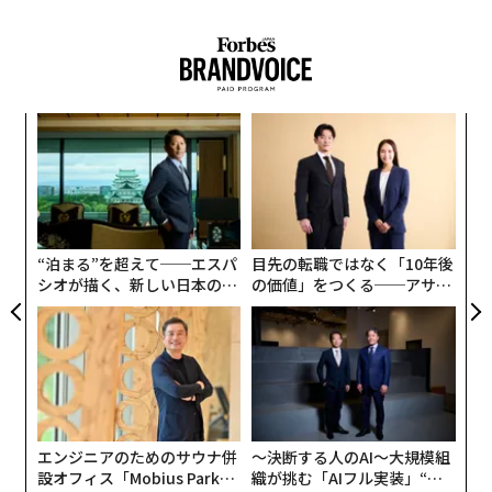
話を聞いたのはこの4名
気になるパワーユニットは、BEV（バッテリー式電気自
動車）と3Lのガソリンエンジンの2種類。BEVはアルフ
内
ァロメオとしては初採用となり、満充電時の航続可能距
グ
離は約772kmとなる。
実
〜
全
金
加速性能は、BEV版が0→100km/hが2.5秒未満、ガソリ
個
ン版は3.0秒未満！ 最大出力はそれぞれ、750PSと650P
ェ
“泊まる”を超えて──エスパ
目先の転職ではなく「10年後
Sと、とんでもない数字だ。
シオが描く、新しい日本のラ
の価値」をつくる──アサイ
グジュアリー（前編）
ンの長期伴走型支援とは
スーパーカーらしく、徹底的に軽量化されアルミニウム
荒木大輔（あらき・だいすけ）
やカーボンファイバーなどのパーツが各所に使われてい
1976年、群馬県生まれ。長年ファッション雑誌を中心に
る。
活躍。加えて、映像作品や広告等で担当するミュージシャ
ン、俳優は数知れず。最近は、テレビドラマの現場にも活
（この記事は
OCEANS
より転載しています）
動の場を広げている。
エンジニアのためのサウナ併
〜決断する人のAI〜大規模組
設オフィス「Mobius Park」
織が挑む「AIフル実装」“使