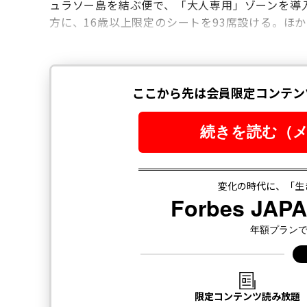
ュラソー島を結ぶ便で、「大人専用」ゾーンを導入す
方に、16歳以上限定のシートを93席設ける。ほ