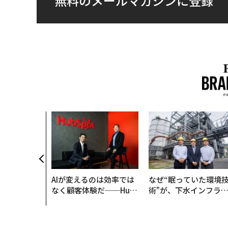
無料のメールマガジンに登録
AIが変えるのは効率では
なぜ“眠っていた環境
なく顧客体験だ──Hub
術”が、下水インフラ
Spot Japanが語る「Gr
変えたのか──産総研
ow Better」な組織のつ
月島JFEアクアソリュ
くり方
ションの10年