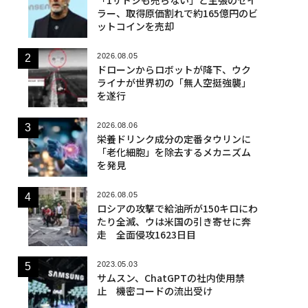
ラー、取得原価割れで約165億円のビ
ットコインを売却
2026.08.05
ドローンからロボットが降下、ウク
ライナが世界初の「無人空挺強襲」
を遂行
2026.08.06
栄養ドリンク成分の定番タウリンに
「老化細胞」を除去するメカニズム
を発見
2026.08.05
ロシアの攻撃で給油所が150キロにわ
たり全滅、ウは米国の引き寄せに奔
走 全面侵攻1623日目
2023.05.03
サムスン、ChatGPTの社内使用禁
止 機密コードの流出受け