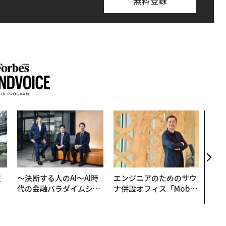
無料登録
挑戦
創に
QAI
技
〜決断する人のAI〜AI時
エンジニアのためのサウ
を
代の金融パラダイムシフ
ナ併設オフィス「Mobiu
×
ト、「超個別化」の核心
s Park」がオープン──
ー
【MUFG×ウェルスナビ
タマディックが健康経営
×PwC】
を徹底する理由