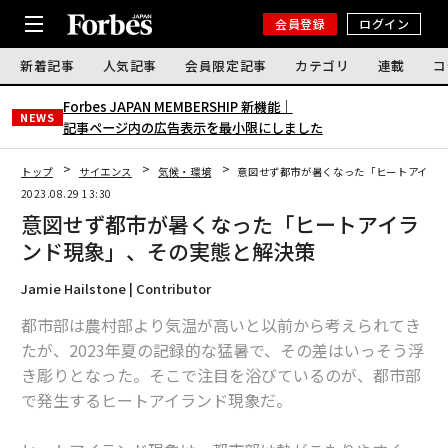
会員登録
ログイン
新着記事
人気記事
会員限定記事
カテゴリ
連載
コ
Forbes JAPAN MEMBERSHIP 新機能｜
NEWS
記事ページ内の広告表示を最小限にしました
トップ
サイエンス
気候・環境
意図せず都市が暑くなった「ヒートアイラ
2023.08.29 13:30
意図せず都市が暑くなった「ヒートアイラ
ンド現象」、その実態と解決策
Jamie Hailstone | Contributor
都市部は農村部より気温が高いと以前から考えられてき
たが、2023年夏の記録的な猛暑で、その差はいっそう浮
き彫りとなった。そこで注目を浴びているのが、都市部
で発生するヒートアイランド現象だ。