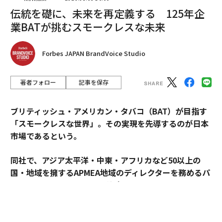
最新号の購入はこちらから
伝統を礎に、未来を再定義する 125年企
業BATが挑むスモークレスな未来
メンバーシップに登録する
Forbes JAPAN BrandVoice Studio
著者フォロー
記事を保存
関連記事
ブリティッシュ・アメリカン・タバコ（BAT）が目指す
猛暑と極寒、どちらがより多くの人に死をもたらすか
「スモークレスな世界」。その実現を先導するのが日本
市場であるという。
米国の若者はなぜ真夏に長袖パーカーを着る？ ある科学者の考察
同社で、アジア太平洋・中東・アフリカなど50以上の
異常気象は「南極大陸」にも悪影響、氷の減少や海洋熱波などが発生
国・地域を擁するAPMEA地域のディレクターを務めるパ
スカル・ムルメステールに戦略を聞いた。
LA近郊の遮熱化プロジェクト、周辺気温低下やヒートアイランド緩和に効
果
来年125周年を迎えるブリティッシュ・アメリカン・タ
気候変動で大転換を迫られるシーフード産業 エビは減りクラゲは増え