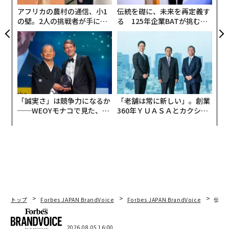
アフリカの農村の通信、小1
伝統を礎に、未来を再定義す
の壁。2人の挑戦者が手にし
る 125年企業BATが挑むス
た「次なる武器」
モークレスな未来
「誠実さ」は競争力になるか
「老舗は常に新しい」。創業
──WEOYモナコで見た、く
360年ＹＵＡＳＡとカクシン
ら寿司の経営哲学
CEO田尻望が語る、AIを超え
る人の価値
翻訳＝遠藤康子/ガリレオ
トップ
Forbes JAPAN BrandVoice
Forbes JAPAN BrandVoice
伝統
2026年9月号発売中
2026.08.05 16:00