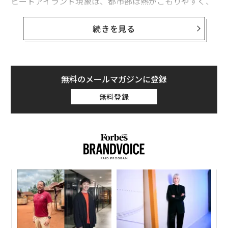
ヒートアイランド現象は、都市部は熱がこもりやすく、
特に建物などが密集していて閉ざされた地上空間ではそ
れが顕著になるという現象だ。
続きを見る
都市部の居住者は、昼夜を問わず、農村部より気温が高
い状況で生活しなくてはならないことが多いわけだ。
無料のメールマガジンに登録
無料登録
模組
パ
“使
技
【N
無
“
C】
防
シ
グ