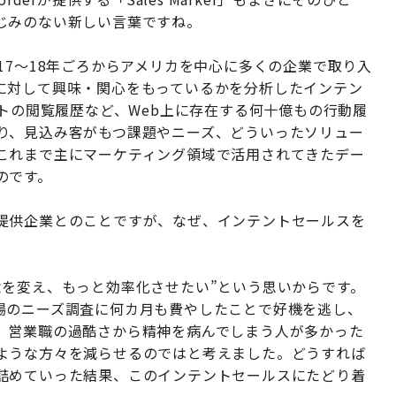
じみのない新しい言葉ですね。
17～18年ごろからアメリカを中心に多くの企業で取り入
に対して興味・関心をもっているかを分析したインテン
イトの閲覧履歴など、Web上に存在する何十億もの行動履
り、見込み客がもつ課題やニーズ、どういったソリュー
これまで主にマーケティング領域で活用されてきたデー
のです。
ービス提供企業とのことですが、なぜ、インテントセールスを
念を変え、もっと効率化させたい”という思いからです。
場のニーズ調査に何カ月も費やしたことで好機を逃し、
、営業職の過酷さから精神を病んでしまう人が多かった
ような方々を減らせるのではと考えました。どうすれば
詰めていった結果、このインテントセールスにたどり着