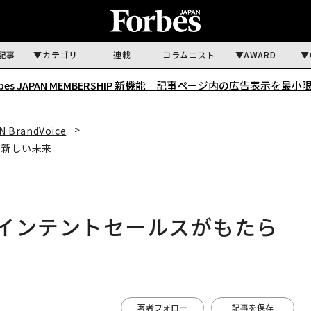
記事
カテゴリ
連載
コラムニスト
AWARD
rbes JAPAN MEMBERSHIP 新機能｜
記事ページ内の広告表示を最小
N BrandVoice
す新しい未来
 インテントセールスがもたら
著者フォロー
記事を保存