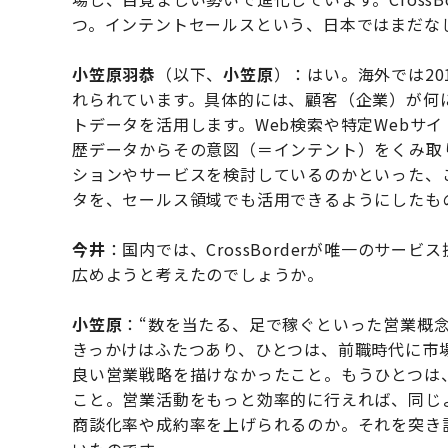
つ。インテントセールスという、日本ではまだな
小笠原羽恭
（以下、
小笠原
）：はい。海外では20
れられています。具体的には、顧客（企業）が何
トデータを活用します。Web検索や特定Webサ
歴データからその意図（＝インテント）をくみ取
ションやサービスを検討しているのかといった、
タを、セールス領域でも活用できるようにしたも
今井
：国内では、CrossBorderが唯一のサ
広めようと考えたのでしょうか。
小笠原
：“数を当たる、足で稼ぐといった営業概
きっかけはふたつあり、ひとつは、前職時代に市
良い営業戦略を描けなかったこと。もうひとつは
こと。営業活動をもっと効率的に行えれば、同じ
商談化率や成約率を上げられるのか。それを突き