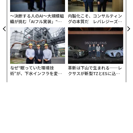
T
僕は今回最終日のみの視察。主催者であるASO（アモ
日
〜決断する人のAI〜大規模組
内製化こそ、コンサルティン
リ・スポル・オルガニザシオン）から招待を受け、まず
織が挑む「AIフル実装」“使
グの本質だ レバレジーズが
はJCF（日本自転車競技連盟）の会長に復帰した橋本聖
う”企業から“動く”企業へ【N
実践する、次世代ファームの
子さんと一緒に、ダヴィド・ラパルティアンUCI（国際
TTドコモビジネス×PwC】
全貌
自転車競技連合）会長にご挨拶。
そして、コースを車でガイドしてもらったり、個人総合
優勝を果たしたチーム・ユンボ・ヴィスマの責任者の方
なぜ“眠っていた環境技
革新は下山で生まれる──レ
とお話させて頂いたり...、ツール・ド・フランス 2020、
術”が、下水インフラを変え
クサスが新型TZとESに込め
2021総合優勝、東京2020オリンピック銅メダリストの
たのか──産総研×月島JFE
た「DISCOVER」の哲学
タディ・ポガチャル選手や、世界選手権2020、2021年
アクアソリューションの10年
連覇のジュリアン・アラフィリップ選手を表敬訪問した
りと、とにかくスペシャルな経験をたくさんしてきまし
た。
世界3大スポーツイベントと言われ、
僕たち「JCL TEAM UKYO」の夢
である大会を、こんな