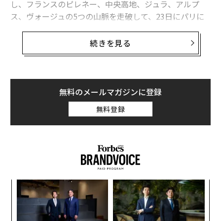
し、フランスのピレネー、中央高地、ジュラ、アルプ
ス、ヴォージュの5つの山脈を走破して、23日にパリに
入り、五輪会場を巡ってシャンゼリゼ通りでゴール。全
長3404km、全21ステージに22チーム・176選手が出場
続きを見る
して争われました。
無料のメールマガジンに登録
無料登録
キ
挑
か。
よっ
キャ
PA
Tour de France総合ディレクターのクリスチャン・プリュドム氏（Photo by Alex Broadway/Getty Images）
「
R S
左右