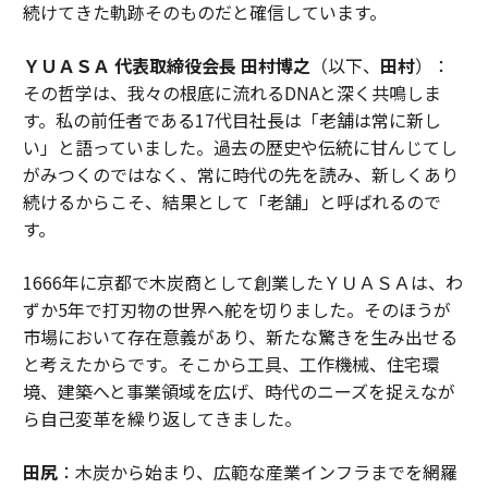
続けてきた軌跡そのものだと確信しています。
ＹＵＡＳＡ 代表取締役会長 田村博之
（以下、
田村
）：
その哲学は、我々の根底に流れるDNAと深く共鳴しま
す。私の前任者である17代目社長は「老舗は常に新し
い」と語っていました。過去の歴史や伝統に甘んじてし
がみつくのではなく、常に時代の先を読み、新しくあり
続けるからこそ、結果として「老舗」と呼ばれるので
す。
1666年に京都で木炭商として創業したＹＵＡＳＡは、わ
ずか5年で打刃物の世界へ舵を切りました。そのほうが
市場において存在意義があり、新たな驚きを生み出せる
と考えたからです。そこから工具、工作機械、住宅環
境、建築へと事業領域を広げ、時代のニーズを捉えなが
ら自己変革を繰り返してきました。
田尻
：木炭から始まり、広範な産業インフラまでを網羅