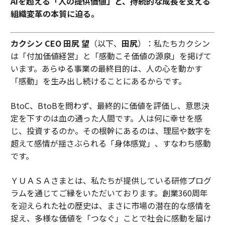
AIを超える「人の提供価値」と、持続的な成長を支える
組織変革の本質に迫る。
カクシン CEO 田尻 望
（以下、
田尻
）：私たちカクシン
は「付加価値経営」と「感動こそ価値の源泉」を掲げて
います。あらゆる事業の最終目的は、人の心を動かす
「感動」を生み出し続けることにあるからです。
BtoC、BtoBを問わず、最終的に価値を評価し、意思決
定を下すのは血の通った人間です。人は何に幸せを感
じ、投資するのか。その根幹にあるのは、理屈や数字を
超えて感情が揺さぶられる「身体感覚」、すなわち感動
です。
ＹＵＡＳＡさまとは、私たちが提供している研修プログ
ラムを通じてご縁をいただいております。創業360周年
を迎えられた社の歴史は、まさに市場の潜在的な感情を
捉え、多様な価値を「つなぐ」ことで社会に感動を届け