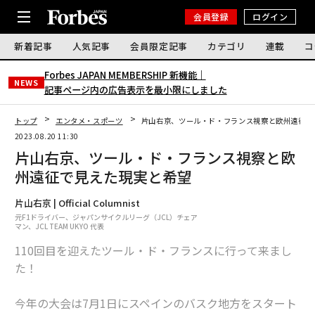
会員登録
ログイン
新着記事
人気記事
会員限定記事
カテゴリ
連載
コ
Forbes JAPAN MEMBERSHIP 新機能｜
NEWS
記事ページ内の広告表示を最小限にしました
トップ
エンタメ・スポーツ
片山右京、ツール・ド・フランス視察と欧州遠征で
2023.08.20 11:30
片山右京、ツール・ド・フランス視察と欧
州遠征で見えた現実と希望
片山右京 | Official Columnist
元F1ドライバー、ジャパンサイクルリーグ（JCL）チェア
マン、JCL TEAM UKYO 代表
110回目を迎えたツール・ド・フランスに行って来まし
た！
今年の大会は7月1日にスペインのバスク地方をスタート