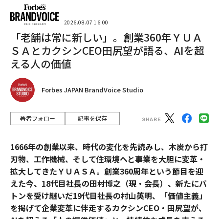
2026.08.07 16:00
「老舗は常に新しい」。創業360年ＹＵＡ
ＳＡとカクシンCEO田尻望が語る、AIを超
える人の価値
Forbes JAPAN BrandVoice Studio
著者フォロー
記事を保存
1666年の創業以来、時代の変化を先読みし、木炭から打
刃物、工作機械、そして住環境へと事業を大胆に変革・
拡大してきたＹＵＡＳＡ。創業360周年という節目を迎
えた今、18代目社長の田村博之（現・会長）、新たにバ
トンを受け継いだ19代目社長の村山英明、「価値主義」
を掲げて企業変革に伴走するカクシンCEO・田尻望が、