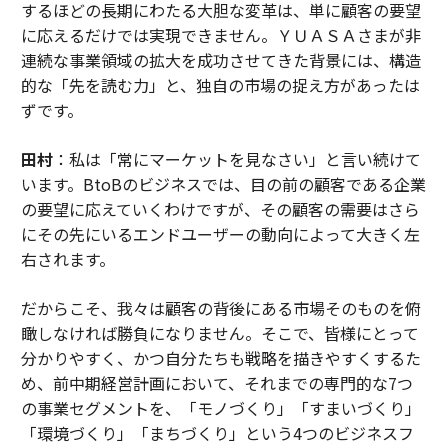
するほどの長期にわたる大胆な変革は、単に顧客の要望
に応えるだけでは実現できません。ＹＵＡＳＡさまが非
連続な事業領域の拡大を成功させてきた背景には、構造
的な「先を読む力」と、独自の市場の捉え方があったは
ずです。
田村
：私は「常にマーケットを見なさい」と言い続けて
います。BtoBのビジネスでは、目の前の顧客である企業
の要望に応えていくわけですが、その顧客の需要はさら
にその先にいるエンドユーザーの動向によって大きく左
右されます。
だからこそ、我々は顧客の背後にある市場そのものを俯
瞰しなければ勝負になりません。そこで、皆様にとって
分かりやすく、かつ自分たちも戦略を描きやすくするた
め、前中期経営計画において、それまでの専門的な7つ
の事業セグメントを、「モノづくり」「すまいづくり」
「環境づくり」「まちづくり」という4つのビジネスフ