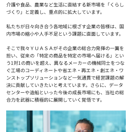
介護や食品、農業など生活に直結する新市場を「くらし
づくり」と定義し、重点的に拡大しています。
私たちが日々向き合う各地域に根ざす企業の皆様は、国
内市場の縮小や人手不足という課題に直面しています。
そこで我々ＹＵＡＳＡがその企業の総合力発揮の一翼を
担い、従来の「特定の商品を特定の市場へ届ける」とい
う1対1の商いを超え、異なるメーカーの機械同士をつな
ぐ工場のコーディネートや省エネ・再エネ・創エネ・ワ
ンストップソリューションなど一気通貫で経営課題の解
決に貢献していきたいと考えています。さらに、データ
センターや造船といった今後の成長市場にも、当社の総
合力を武器に積極的に展開していく覚悟です。