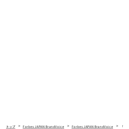
トップ
Forbes JAPAN BrandVoice
Forbes JAPAN BrandVoice
「老