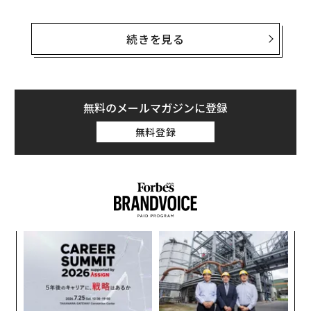
当日のゲストの中で最も裕福なのは、保有資産が908億
ドル（約13兆円）で世界13位の富豪であるアンバニだっ
続きを見る
た。インドからは他に2人のビリオネアが招かれた。老
舗財閥の「マヒンドラ＆マヒンドラ」のアナンド・マヒ
ンドラ会長（保有資産22億ドル）とオンライン証券会社
「ゼロダ」の創業者のニティン・カマス（同11億ドル）
無料のメールマガジンに登録
だ。
無料登録
また、米国のビジネス界からは、2人ともインド育ちの
アルファベットCEOのスンダー・ピチャイとマイクロソ
フトCEOのサティア・ナデラに加え、オープンAIの CEO
のサム・アルトマン、ボーイングCEOのデビッド・カル
フーンらが参加した。
“
シ
グ
目
の
ン