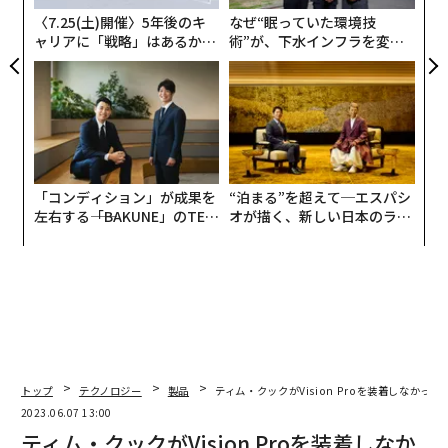
〈7.25(土)開催〉5年後のキ
なぜ“眠っていた環境技
ャリアに「戦略」はあるか。
術”が、下水インフラを変え
トップエグゼクティブのキャ
たのか──産総研×月島JFE
リアに触れる1日│CAREER S
アクアソリューションの10年
UMMIT 2026
「コンディション」が成果を
“泊まる”を超えて─エスパシ
左右する――「BAKUNE」のTEN
オが描く、新しい日本のラグ
TIALが支える「挑戦者の明
ジュアリー（中編）
日」
トップ
テクノロジー
製品
ティム・クックがVision Proを装着しなかった
2023.06.07 13:00
ティム・クックがVision Proを装着しなか