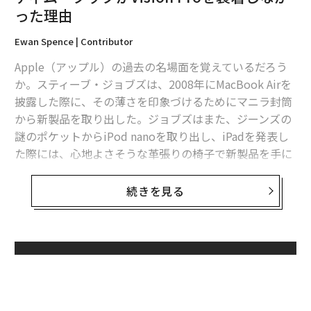
った理由
Ewan Spence | Contributor
編集＝上田裕資
Apple（アップル）の過去の名場面を覚えているだろう
か。スティーブ・ジョブズは、2008年にMacBook Airを
披露した際に、その薄さを印象づけるためにマニラ封筒
2026年9月号発売中
から新製品を取り出した。ジョブズはまた、ジーンズの
謎のポケットからiPod nanoを取り出し、iPadを発表し
た際には、心地よさそうな革張りの椅子で新製品を手に
最新号の購入はこちらから
していた。彼は常に、顧客に使ってみて下さいと言う前
に自分がその製品を使っている姿を見せたのだ。
続きを見る
メンバーシップに登録する
しかし、今年の世界開発者会議（WWDC）で、待望の複
合現実（MR）ヘッドセット「Apple Vision Pro」を発表
したティム・クックが、自身でその製品を身につけるこ
無料のメールマガジンに登録
とはなかった。
関連記事
無料登録
ティム・クックがVision Proを装着しなかった理由
Apple Vision Pro
は、現実の世界の出来事を見ることが