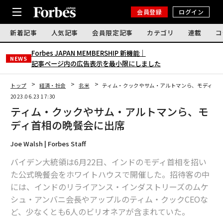
会員登録
ログイン
新着記事
人気記事
会員限定記事
カテゴリ
連載
コ
Forbes JAPAN MEMBERSHIP 新機能｜
NEWS
記事ページ内の広告表示を最小限にしました
トップ
経済・社会
北米
ティム・クックやサム・アルトマンら、モディ首
2023.06.23 17:30
ティム・クックやサム・アルトマンら、モ
ディ首相の晩餐会に出席
Joe Walsh | Forbes Staff
バイデン大統領は6月22日、インドのモディ首相を招い
た公式晩餐会をホワイトハウスで開催した。招待客の中
には、インドのリライアンス・インダストリーズのムケ
シュ・アンバニ会長やアップルのティム・クックCEOな
ど、少なくとも6人のビリオネアが含まれていた。