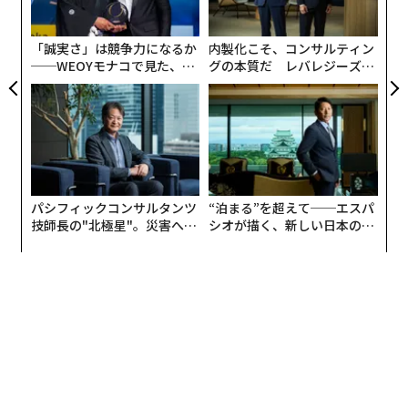
た
「誠実さ」は競争力になるか
内製化こそ、コンサルティン
──WEOYモナコで見た、く
グの本質だ レバレジーズが
ら寿司の経営哲学
実践する、次世代ファームの
全貌
海辺に建つSAZANAMI Loungeでは、アルコールを含め
てドリンクフリー。ここで海を眺めながら乗船時間を待
ち、時間になったら敷地内にある専用桟橋から乗船と、
クルージングに至るまでの時間も優雅に楽しむことがで
きる。
パシフィックコンサルタンツ
“泊まる”を超えて──エスパ
技師長の"北極星"。災害への
シオが描く、新しい日本のラ
無力感を乗り越え見つけた、
グジュアリー（前編）
ちなみにクルーザーやヨットを持っているなら、海から
防災一筋20年の答え
宿へのアクセスもOK。
とはいえ、この宿の魅力はクルーザーだけじゃない。
5000坪の敷地にある客室はたった20室。そのすべてに趣
の違う温泉がついているのだが、なかでもおすすめは別
邸と呼ばれる2タイプの離れ。