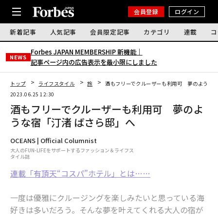
会員登録
ログイン
新着記事
人気記事
会員限定記事
カテゴリ
連載
コ
Forbes JAPAN MEMBERSHIP 新機能｜
NEWS
記事ページ内の広告表示を最小限にしました
トップ
ライフスタイル
旅
酒もフリーでクルーザーも利用可 夢のような宿
2023.06.25 12:30
酒もフリーでクルーザーも利用可 夢のよ
うな宿「汀渚 ばさら邸」へ
OCEANS | Official Columnist
大人のFUN-LIFEをサポートするファッション＆ライフス
タイル誌
連載「有頂天“コスパ”ホテル」とは……
一度は優雅にクルージングを楽しみたいと思っている海
好きは多いだろう。そんな夢を叶えてくれる大人の宿が