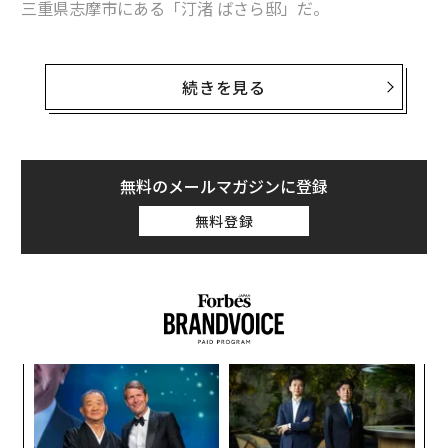
三重県志摩市にある「汀渚 ばさら邸」だ。
なんとこの宿、プライベートクルーザーを2隻所有して
おり、宿泊客の希望に応じたクルーズができるのだ（要
続きを見る
予約、約20分2000円〜）。
明るい日差しの中で日光浴を楽しめるのはもちろん、英
虞湾に沈む夕日を眺めながらのサンセットクルーズや、
無料のメールマガジンに登録
シャンパンクルーズだって思いのまま。
無料登録
A
顧客
pa
ア
な
の