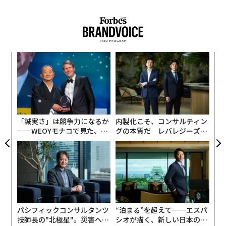
存分リラックスすることができる。もちろんこちらのヴ
ィラも冷蔵庫内のドリンクは無料で楽しむことができ
る。
客室だけでなく、敷地内には4つの貸切風呂も用意。
A
顧客
pa
無料で貸し切りにできる3つの露天風呂のなかでも「天
ア
な
の
の鏡」は占有面積がなんと100㎡！ 広々とした湯船から
た
は、英虞湾を眺めることができる。
「誠実さ」は競争力になるか
内製化こそ、コンサルティン
──WEOYモナコで見た、く
グの本質だ レバレジーズが
ら寿司の経営哲学
実践する、次世代ファームの
全貌
俳優として多くの人気ドラマに出演。その後、『ULTRA JAPAN』や『STAR ISLAN
パシフィックコンサルタンツ
“泊まる”を超えて──エスパ
D』など国内外のイベントを成功させ、ドローンスペクタルショー『CONTACT』
技師長の"北極星"。災害への
シオが描く、新しい日本のラ
では経済産業大臣賞を受賞する。現在は2025年大阪・関西万博の催事企画プロデ