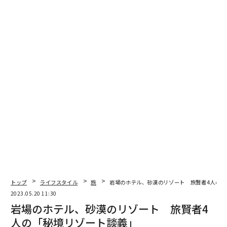
2020年7月にオープンしたばかりの「漣のはなれ」は、
海の近くに建ち、2つの客室ともに大きな窓のすぐ向こ
うに海を望むことができる。あまりの近さに、客室にい
ると見渡す限り海！という絶景ビューなのだ。
トップ
ライフスタイル
旅
岩場のホテル、砂漠のリゾート 旅賢者4人の「
2023.05.20 11:30
岩場のホテル、砂漠のリゾート 旅賢者4
人の「秘境リゾート談義」