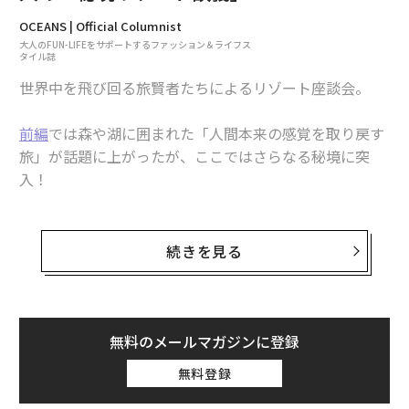
冷蔵庫に入っているビールやカクテル、ソフトドリンク
OCEANS | Official Columnist
は無料なので、海を眺めるリビングで飲むもよし、バス
大人のFUN-LIFEをサポートするファッション＆ライフス
ルームに持ち込んで、刻々と変わりゆく空と海を眺めな
タイル誌
がら、ドリンクを楽しむのもよし。客室「星見」には屋
世界中を飛び回る旅賢者たちによるリゾート座談会。
上テラスもあるので、星空を眺めながら妻とチルタイム
を楽しむのもいいだろう。
前編
では森や湖に囲まれた「人間本来の感覚を取り戻す
旅」が話題に上がったが、ここではさらなる秘境に突
さらに睡眠改善コーディネーターが監修したベッドは寝
入！
心地抜群。すっきりと目覚めたら、窓の外にはきらめく
海……最高のモーニングタイムになるのは間違いない。
砂漠のど真ん中に位置するリゾートに、岩山に溶け込む
ホテル…ってどういうこと!?
続きを見る
海もいいけど緑も楽しみたい、という人は「海里のはな
れ」へ。すべて100平米超えの3つのヴィラは、すべて露
天風呂付き。さらにプライベートヒーリングルームなる
対談したのはこの４人
ものがあり、岩盤カウチが置かれているのだ。
無料のメールマガジンに登録
クリエイティブディレクター
小橋賢児さん
無料登録
低反発シートクッションを装備した岩盤カウチにゴロリ
と寝転び、窓の外の緑を眺めながらウトウト……と思う