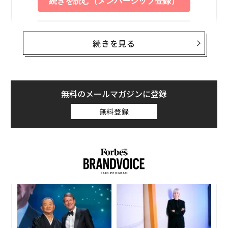
続きを見る
翻訳＝高橋信夫
無料のメールマガジンに登録
2026年9月号発売中
無料登録
最新号の購入はこちらから
メンバーシップに登録する
〈7
ャ
ト
〜
リア
関連記事
織