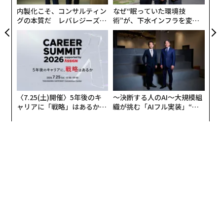
な
内製化こそ、コンサルティン
なぜ“眠っていた環境技
ユークリッドは過去100億年の宇宙時間にわたる大規模
グの本質だ レバレジーズが
術”が、下水インフラを変え
実践する、次世代ファームの
たのか──産総研×月島JFE
構造を解読するだろうとESAはいう。その過程で、15億
全貌
アクアソリューションの10年
個の銀河をハッブル宇宙望遠鏡並みの解像度で撮影し、
並行して銀河5000万個に関する分光的赤方偏移データを
取得するという。
ユークリッドには科学機器が2台搭載され、そのうち1つ
〈7.25(土)開催〉5年後のキ
〜決断する人のAI〜大規模組
は赤外線を使用するとユークリッドの科学責任者でNAS
ャリアに「戦略」はあるか。
織が挑む「AIフル実装」“使
トップエグゼクティブのキャ
う”企業から“動く”企業へ【N
A JPL（ジェット推進研究所）の観測的宇宙論研究者ジ
リアに触れる1日│CAREER S
TTドコモビジネス×PwC】
ェイソン・ローズはいう。「ダイクロイック」という光
UMMIT 2026
学素材を使って、入射する光を可視光線と赤外線に分離
し、それぞれを対応する機器に送り込む。どちらの機器
にも膨大な画素のカメラが搭載されており、空の観測と
データ収集を同時に行う。