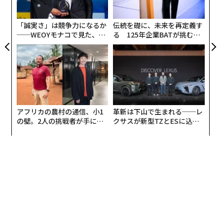
UM
う
夏の始まりを告げる「夏至」、火星と金星が月と接近する
T
翻訳＝高橋信夫
「誠実さ」は競争力になるか
伝統を礎に、未来を再定義す
──WEOYモナコで見た、く
る 125年企業BATが挑むス
地球の1日は10億年もの間「19時間」だった
ら寿司の経営哲学
モークレスな未来
2026年9月号発売中
ふたご座流星群の起源は「激しい生成」 米研究チームが論文
「地球型惑星発見装置」搭載の巨大マゼラン望遠鏡、2800億円で開発中
最新号の購入はこちらから
小惑星の衝突が地球に「水」をもたらした？ はやぶさのサンプルで証拠
アフリカの農村の通信、小1
革新は下山で生まれる──レ
発見
メンバーシップに登録する
の壁。2人の挑戦者が手にし
クサスが新型TZとESに込め
た「次なる武器」
た「DISCOVER」の哲学
タグ：
宇宙
欧州宇宙機関/ESA
advertisement
関連記事
小惑星の衝突が地球に「水」をもたらした？ はやぶさのサンプルで証拠
発見