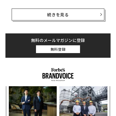
ダークマター（暗黒物質）は宇宙の約27％を占め、光を
発することも吸収することもないが、その重力は通常物
続きを見る
質を引き付けている。ダークエネルギー（暗黒エネルギ
ー）は宇宙膨張の不可解な加速の原因であり、宇宙の6
8%をも占めている。肉や骨、恒星や惑星などからなる
ノーマルマターは、既知の宇宙のわずか5％以下でしか
無料のメールマガジンに登録
ない。
無料登録
暗黒の領域への理解が深まることへの期待
来月打ち上げられる欧州宇宙機関（ESA）のユークリッ
ドミッションは、NASAが提供する赤外線検出器を搭載
しており、ダークマターとダークエネルギー、両方の物
理的性質について新たな手がかりを見つけることが期待
目
されている。直径1.2mの望遠鏡ミッションがすべての答
の
えを出すとは誰も思っていないが、理論家たちが熟考す
ン
A
るための新たなデータを豊富に与えてくれるはずだ。
顧客
pa
宇宙望遠鏡ユークリッドの特別なところ