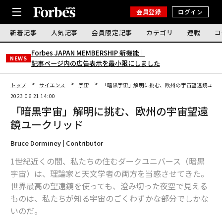
会員登録
ログイン
新着記事
人気記事
会員限定記事
カテゴリ
連載
コ
Forbes JAPAN MEMBERSHIP 新機能｜
NEWS
記事ページ内の広告表示を最小限にしました
トップ
サイエンス
宇宙
「暗黒宇宙」解明に挑む、欧州の宇宙望遠鏡ユー
2023.06.21 14:00
「暗黒宇宙」解明に挑む、欧州の宇宙望遠
鏡ユークリッド
Bruce Dorminey | Contributor
1世紀近くの間、私たちの住むダークユニバース（暗黒
宇宙）は、理論家と天文学者の両方を当惑させてきた。
世界最高の望遠鏡を使っても、澄み切った夜空で見える
ものは、私たちが知る宇宙のごくわずかな部分でしかな
いのだ。