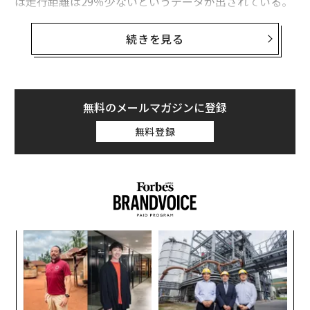
は走行距離は29％少ないというデータが出されている。
まだ限定的な航続距離と公共の充電設備の貧弱な状況に
よる、いわゆる「航続距離不安」がここでの明らかな問
続きを見る
題点だ。
iSeeCarsのエグゼクティブ・アナリストであるカール・
ブラウアーは「航続距離不安は、人里離れた場所で立ち
無料のメールマガジンに登録
往生することよりも、電気自動車の『燃料補給』プロセ
無料登録
スに関係しています」と説明する。「ガソリン車であれ
ば、どこへ行くにせよ、給油の選択肢はいくらでもあ
り、そのプロセスには5から10分しかかからない。EVが
同等のコストでそのレベルの便利さを提供するまでは、
使用量や市場の需要において明らかな不利があるでしょ
う」
ナ併
〜
k」
金
同サイトでは、2020年モデルの86万台以上の車両を調査
ック
個
目
し、3年落ちの平均的なEVの年間走行距離が9059マイル
由
ェ
の
（約1万4600km）であるのに対し、一般的な内燃機関車
ン