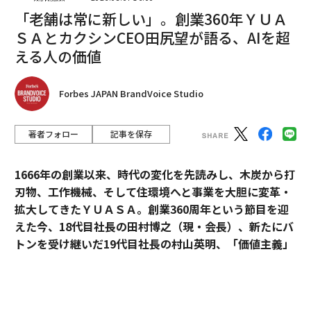
「老舗は常に新しい」。創業360年ＹＵＡ
ＳＡとカクシンCEO田尻望が語る、AIを超
える人の価値
Forbes JAPAN BrandVoice Studio
著者フォロー
記事を保存
翻訳＝酒匂寛
1666年の創業以来、時代の変化を先読みし、木炭から打
刃物、工作機械、そして住環境へと事業を大胆に変革・
拡大してきたＹＵＡＳＡ。創業360周年という節目を迎
2026年9月号発売中
えた今、18代目社長の田村博之（現・会長）、新たにバ
トンを受け継いだ19代目社長の村山英明、「価値主義」
最新号の購入はこちらから
を掲げて企業変革に伴走するカクシンCEO・田尻望が、
AIを超える「人の提供価値」と、持続的な成長を支える
組織変革の本質に迫る。
メンバーシップに登録する