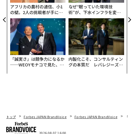
は1万2758マイル（約2万500km）であると報告してい
アフリカの農村の通信、小1
なぜ“眠っていた環境技
る。
の壁。2人の挑戦者が手にし
術”が、下水インフラを変え
た「次なる武器」
たのか──産総研×月島JFE
アクアソリューションの10年
「誠実さ」は競争力になるか
内製化こそ、コンサルティン
──WEOYモナコで見た、く
グの本質だ レバレジーズが
ら寿司の経営哲学
実践する、次世代ファームの
全貌
トップ
Forbes JAPAN BrandVoice
Forbes JAPAN BrandVoice
「老
2026.08.07 16:00