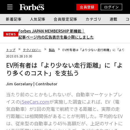
会員登録
ログイン
新着記事
人気記事
会員限定記事
カテゴリ
連載
コ
Forbes JAPAN MEMBERSHIP 新機能｜
NEWS
記事ページ内の広告表示を最小限にしました
トップ
テクノロジー
製品
EV所有者は「より少ない走行距離」に「より多
2023.05.28 10:30
EV所有者は「より少ない走行距離」に「よ
り多くのコスト」を支払う
Jim Gorzelany | Contributor
当たり前のことかもしれないが、自動車マーケットプレ
イスの
iSeeCars.com
が実施した調査によれば、EV（電
気自動車）が1回の充電で航続できる距離と、実際の走
行距離には相関関係があることが判明した。平均的なEV
は、従来型の自動車より45％高額だが、上記のサイトに