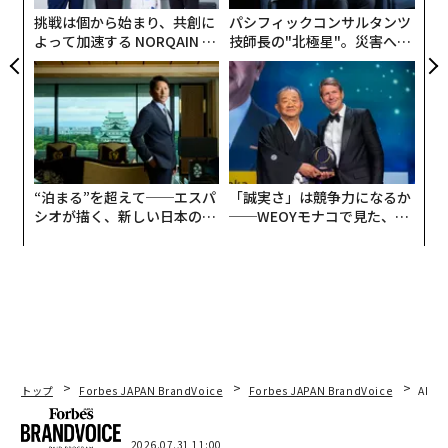
討している人には、代わりに1年スキップすることも魅
挑戦は個から始まり、共創に
パシフィックコンサルタンツ
力的な選択肢になるだろう。
よって加速する NORQAIN JA
技師長の"北極星"。災害への
PAN 特別座談会
無力感を乗り越え見つけた、
防災一筋20年の答え
“泊まる”を超えて──エスパ
「誠実さ」は競争力になるか
シオが描く、新しい日本のラ
──WEOYモナコで見た、く
グジュアリー（前編）
ら寿司の経営哲学
トップ
Forbes JAPAN BrandVoice
Forbes JAPAN BrandVoice
AIが
2026.07.31 11:00