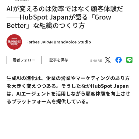
AIが変えるのは効率ではなく顧客体験だ
──HubSpot Japanが語る「Grow
Better」な組織のつくり方
Forbes JAPAN BrandVoice Studio
著者フォロー
記事を保存
翻訳＝酒匂寛
生成AIの進化は、企業の営業やマーケティングのあり方
を大きく変えつつある。そうしたなかHubSpot Japan
は、AIエージェントを活用しながら顧客体験を向上させ
2026年9月号発売中
るプラットフォームを提供している。
最新号の購入はこちらから
外資・日系・スタートアップを横断して採用支援を手掛
けるエンワールド・ジャパン代表取締役社長・山本裕介
氏が、HubSpot Japanカントリーマネージャーの伊佐
メンバーシップに登録する