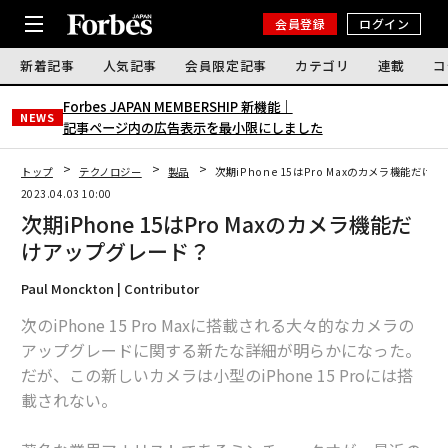
会員登録
ログイン
新着記事
人気記事
会員限定記事
カテゴリ
連載
コ
Forbes JAPAN MEMBERSHIP 新機能｜
NEWS
記事ページ内の広告表示を最小限にしました
トップ
テクノロジー
製品
次期iPhone 15はPro Maxのカメラ機能だ
2023.04.03 10:00
次期iPhone 15はPro Maxのカメラ機能だ
けアップグレード？
Paul Monckton | Contributor
次のiPhone 15 Pro Maxに搭載される大々的なカメラの
アップグレードに関する新たな詳細が明らかになった。
だが、この新しいカメラは小型のiPhone 15 Proには搭
載されない。