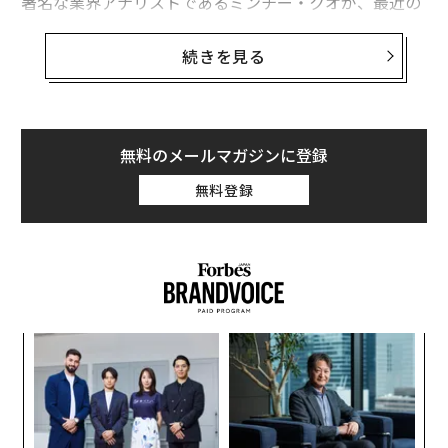
著名な業界アナリストであるミンチー・クオが、最近の
レポートで、今年のフラッグシップiPhone 15 Pro Max
だけに搭載される予定の新しいペリスコープ式望遠カメ
続きを見る
ラの単独サプライヤーが、Largan Precision（ラガン・
プレシジョン、大立光電股分有限公司）であることを
明らかにした
（なおペリスコープ［潜望鏡］式とは、レ
ンズやミラーにより光の向きを変え、本体に対して平行
無料のメールマガジンに登録
にレンズを配置する方式のこと）。
無料登録
ここでクオは、このまったく新しいレンズは来年のiPho
ne 16 ProとiPhone 16 Pro Maxには両者に搭載される
が、iPhone 15 Proには搭載されないという以前の主張
をさらに強調している。新しいレンズを通常のiPhone 1
5 Proから外すと、Apple（アップル）の2つのフラッグ
創業
伝
シップモデルの間に前例のない差別化を生むことになる
シン
る
ため、15 Proが競争力を維持するためには価格設定が鍵
超え
モ
目
となる。さらに、来年のiPhone 16 Proは新しいカメラ
の
技術を搭載すると予想されるため、iPhone 15 Proを検
ン