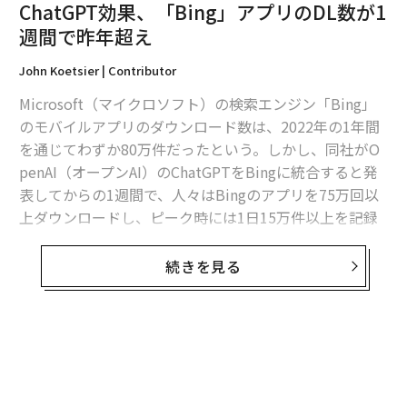
年親しまれているが、このたびジェネレーティブAIを統
ChatGPT効果、「Bing」アプリのDL数が1
合したことによって、他社による従来の検索エンジンと
週間で昨年超え
は異なる使い勝手と価値を備えるサービスとして注目さ
れている。
John Koetsier | Contributor
Microsoft（マイクロソフト）の検索エンジン「Bing」
AI対応の「
新しいBing
」は、正式リリースの1カ月前に
のモバイルアプリのダウンロード数は、2022年の1年間
プレビュー版がリリースされているが、この時点ですで
を通じてわずか80万件だったという。しかし、同社がO
に英語だけでなく日本語を含む複数の言語に対応してい
penAI（オープンAI）のChatGPTをBingに統合すると発
た。プレビュー版へのアクセスには若干面倒な準備が必
表してからの1週間で、人々はBingのアプリを75万回以
要だったが、これをいち早く試したユーザーは新しいBi
上ダウンロードし、ピーク時には1日15万件以上を記録
ngの検索能力の高さ、知りたい情報をAIがまとめて提供
した。
する体験の斬新さを熱っぽく語っていた。
続きを見る
このデータを報告したアプリ関連の調査企業Appfigures
日本は7割のユーザーが「Bingに
のアリエル・ミカエリCEOは「これにはまったく驚いて
次ページ ＞
満足」
いない」という。「今、ChatGPTの周りにはたくさんの
興奮があり、無料でアクセス可能だが、プレミアムアカ
ウントを持っていない限り、ほとんど利用できないこの
1
2
3
4
アプリが注目されるのも自然なことだ」と彼は述べてい