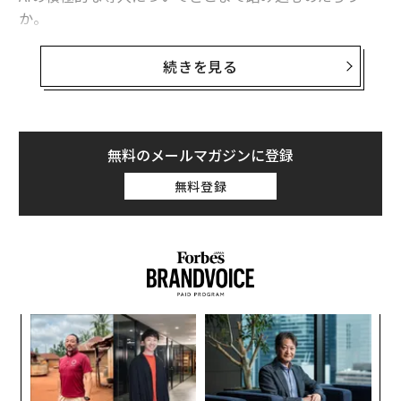
か。
OpenAIに大規模な投資、コンピューティングリ
続きを見る
ソースを提供
マイクロソフトは2019年からOpenAIとの戦略的なパー
トナーシップを結び、機械学習と人工知能による情報の
アウトプットの両方をこなす生成型AI（ジェネレーティ
無料のメールマガジンに登録
ブAI）の技術革新を押し進めている。
無料登録
OpenAIによる自然言語処理、大規模な言語モデル（Larg
e Language Model、LLM）に関わる開発に対して、マイ
クロソフトは大規模な投資とコンピューティングリソー
スの提供を行っている。目的の1つは、マイクロソフト
によるBtoB、あるいはBtoCの市場に向けた製品とサー
革
ビスに「最新鋭のAI」を組み込み、他社製品との差別化
ク
を加速させるためだ。
た「
「
左右