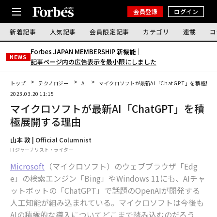
会員登録
ログイン
新着記事
人気記事
会員限定記事
カテゴリ
連載
コ
Forbes JAPAN MEMBERSHIP 新機能｜
NEWS
記事ページ内の広告表示を最小限にしました
トップ
テクノロジー
AI
マイクロソフトが最新AI「ChatGPT」を積極展
2023.03.20 11:15
マイクロソフトが最新AI「ChatGPT」を積
極展開する理由
山本 敦 | Official Columnist
ITジャーナリスト・ライター
Microsoft
（マイクロソフト）のウェブブラウザ「Edg
e」の検索エンジン「Bing」やWindows 11にも、AIチャ
ットボットの「ChatGPT」で話題のOpenAIが開発する
人工知能が組み込まれている。マイクロソフトは今後も
AIの積極的な導入についてどこまで踏み込むのだろう