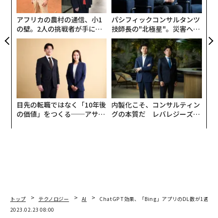
マイクロソフトはOpenAIが開発したAIモデルに独自のチ
T
ューニングを加えて、2021年の夏頃から次々に新しいプ
日
アフリカの農村の通信、小1
パシフィックコンサルタンツ
ロダクトやサービスを市場に投じている。
の壁。2人の挑戦者が手にし
技師長の"北極星"。災害への
た「次なる武器」
無力感を乗り越え見つけた、
防災一筋20年の答え
2023年3月にはウェブブラウザのEdgeにAIベースの検索
エンジン「Bing」を組み込み正式にリリースした。さら
に直近では3月17日に、ビジネスやクリエイティブの定
番アプリケーションであるWord、Excel、PowerPoin
t、Outlook、Teamsを統合するツール「Microsoft 360
目先の転職ではなく「10年後
内製化こそ、コンサルティン
Copilot」が、OpenAIの最新AIモデルである「GPT-4」
の価値」をつくる──アサイ
グの本質だ レバレジーズが
を搭載するかたちで今後数カ月以内にリリースされるこ
ンの長期伴走型支援とは
実践する、次世代ファームの
全貌
とも明らかになった。
EdgeにWindows、アプリからも利用できる検
索エンジン「Bing」
マイクロソフトの新しいAIサービスの中で、本誌読者の
方々が最も手軽に試せるBingの特徴を簡単に説明しよ
トップ
テクノロジー
AI
ChatGPT効果、「Bing」アプリのDL数が1週間
う。Bingはマイクロソフト独自の検索エンジンとして長
2023.02.23 08:00