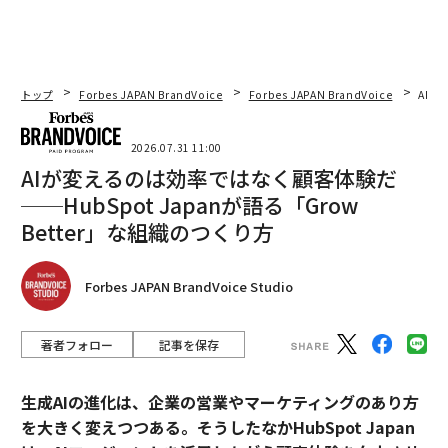
トップ
Forbes JAPAN BrandVoice
Forbes JAPAN BrandVoice
AIが
2026.07.31 11:00
AIが変えるのは効率ではなく顧客体験だ
──HubSpot Japanが語る「Grow
Better」な組織のつくり方
Forbes JAPAN BrandVoice Studio
著者フォロー
記事を保存
生成AIの進化は、企業の営業やマーケティングのあり方
を大きく変えつつある。そうしたなかHubSpot Japan