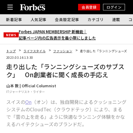
会員登録
ログイン
新着記事
人気記事
会員限定記事
カテゴリ
連載
コ
Forbes JAPAN MEMBERSHIP 新機能｜
NEWS
記事ページ内の広告表示を最小限にしました
トップ
ライフスタイル
ファッション
走り出した「ランニングシューズのサ
2023.03.16 13:30
走り出した「ランニングシューズのサブス
ク」 On創業者に聞く成長の手応え
山本 敦 | Official Columnist
ITジャーナリスト・ライター
スイスの
On
（オン）は、独自開発によるクッショニング
システムのCloudTec（クラウドテック）により、まる
で「雲の上を走る」ように快適なランニング体験をかな
えるハイテクシューズのブランドだ。