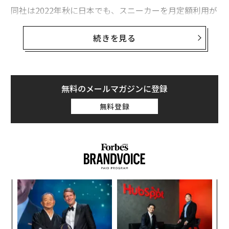
同社は2022年秋に日本でも、スニーカーを月定額利用が
できるユニークなサブスクリプションサービスを始め
た。斬新なアイデアにより、スポーツシューズ・アパレ
続きを見る
ルのビジネスを変革するOnの現在地と今後の展望を、同
社創業者兼共同最高経営責任者であるキャスパー・コペ
ッティ氏に聞いた。
無料のメールマガジンに登録
世界のロジャー・フェデラーも支援するシュー
ズブランド
無料登録
Onはランニングにハイキング、テニスなどスポーツシー
ンから、日常のタウンユースにもフィットするシューズ
まで幅広く展開している。アイコニックなCloudシリー
ズは穴の空いた独特なソール（靴底）のデザインが特徴
だ。防水対応のシューズも数多く揃えており、ウェブサ
代の
伝
イトからは「雨天」「寒いとき」などユーザーが期待す
「超
る
る使用目的に合わせた検索ができる。近年はジャケット
×ウ
モ
小1
「
やパンツなど普段着にも使えるアパレル商品が充実し
にし
左右