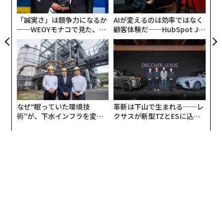
た。
T
日
「誠実さ」は競争力になるか
AIが変えるのは効率ではなく
世界的なテニスプレーヤーのロジャー・フェデラー氏は
──WEOYモナコで見た、く
顧客体験だ──HubSpot Ja
Onに出資し、プロダクトの開発を支援するパートナー
ら寿司の経営哲学
panが語る「Grow Better」
な組織のつくり方
だ。競技用テニスシューズ「THE ROGER Pro」が採用す
る、プレーヤーのパフォーマンスを存分に引き出すテク
ノロジーも脚光を浴びた。
選手として現役を引退した後もフェデラー氏とOnとの良
なぜ“眠っていた環境技
革新は下山で生まれる──レ
好な関係は続いている。「ロジャーはOnのスイスにある
術”が、下水インフラを変え
クサスが新型TZとESに込め
オフィスの『ご近所様』なのです。彼が『今日は忙しい
たのか──産総研×月島JFE
た「DISCOVER」の哲学
アクアソリューションの10年
から1時間で帰るよ』と切りだしたはずのミーティング
がどんどん白熱して、気が付けば5時間ぐらい経ってい
たということもよくあります」と、コペッティ氏はフェ
デラー氏とのエピソードを楽しそうに話した。
シューズのリサイクル「Cyclon」も順調に回り
始めた