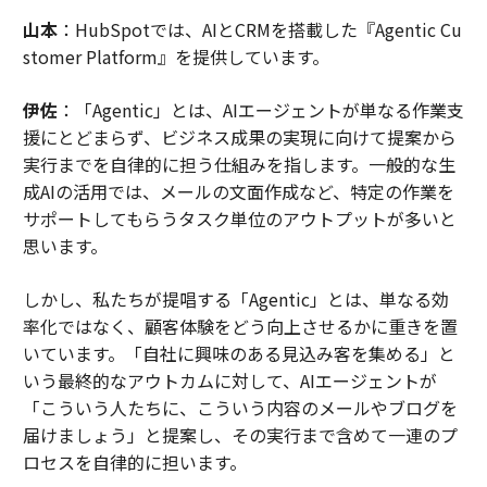
山本
：HubSpotでは、AIとCRMを搭載した『Agentic Cu
stomer Platform』を提供しています。
伊佐
：「Agentic」とは、AIエージェントが単なる作業支
援にとどまらず、ビジネス成果の実現に向けて提案から
実行までを自律的に担う仕組みを指します。一般的な生
成AIの活用では、メールの文面作成など、特定の作業を
サポートしてもらうタスク単位のアウトプットが多いと
思います。
しかし、私たちが提唱する「Agentic」とは、単なる効
率化ではなく、顧客体験をどう向上させるかに重きを置
いています。「自社に興味のある見込み客を集める」と
いう最終的なアウトカムに対して、AIエージェントが
「こういう人たちに、こういう内容のメールやブログを
届けましょう」と提案し、その実行まで含めて一連のプ
ロセスを自律的に担います。