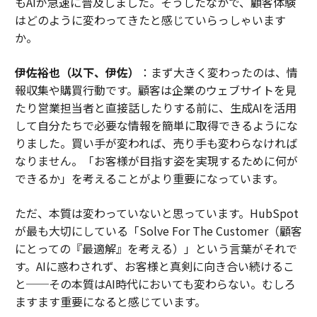
もAIが急速に普及しました。そうしたなかで、顧客体験
はどのように変わってきたと感じていらっしゃいます
か。
伊佐裕也（以下、伊佐）
：まず大きく変わったのは、情
報収集や購買行動です。顧客は企業のウェブサイトを見
たり営業担当者と直接話したりする前に、生成AIを活用
して自分たちで必要な情報を簡単に取得できるようにな
りました。買い手が変われば、売り手も変わらなければ
なりません。「お客様が目指す姿を実現するために何が
できるか」を考えることがより重要になっています。
ただ、本質は変わっていないと思っています。HubSpot
が最も大切にしている「Solve For The Customer（顧客
にとっての『最適解』を考える）」という言葉がそれで
す。AIに惑わされず、お客様と真剣に向き合い続けるこ
と──その本質はAI時代においても変わらない。むしろ
ますます重要になると感じています。