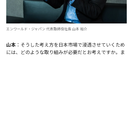
エンワールド・ジャパン 代表取締役社長 山本 裕介
山本
：そうした考え方を日本市場で浸透させていくため
には、どのような取り組みが必要だとお考えですか。ま
たグローバル本社と日本市場の間で「橋渡し役」を務め
るなかで感じることも聞かせてください。
伊佐
：日本企業がどうすれば「顧客の成功」を起点にGr
ow Betterできるか──それを今でも考え続けていま
す。環境が変わればGrow Betterの実現の仕方も変わる
し、必要なツールも変わる。「どうするべきなんだろ
う」と問い続けることが大切だと思っていて、それが私
をここに留めている理由です。