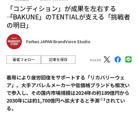
「コンディション」が成果を左右する
編集＝江戸伸禎
――「BAKUNE」のTENTIALが支える「挑戦者
の明日」
2026年9月号発売中
Forbes JAPAN BrandVoice Studio
最新号の購入はこちらから
著者フォロー
記事を保存
メンバーシップに登録する
着用により疲労回復をサポートする「リカバリーウェ
ア」。大手アパレルメーカーや低価格ブランドも相次い
で参入し、その国内市場規模は2024年の約189億円から
※1
2030年には約1,700億円へ拡大すると予測
されてい
る。
関連記事
エンゼルスのマイク・トラウトが心変わりしてWBCに参加
過熱するマーケットにおいて、価格競争とは一線を画す
ブランドとして独自のポジションを築いているのが、TE
MLBチーム価値、コロナ禍で再び過去最高を更新 1位はヤンキース