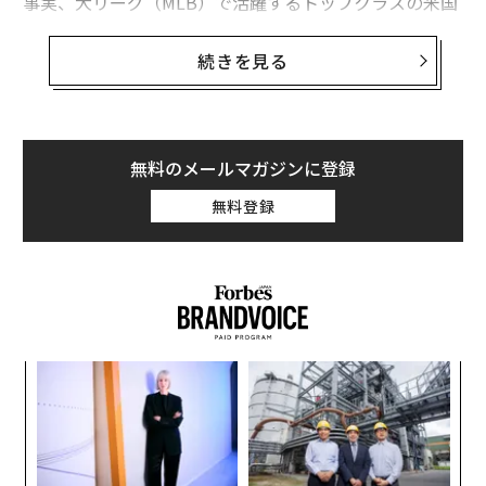
事実、大リーグ（MLB）で活躍するトップクラスの米国
人選手の間ではこれまで、出場招請を断るケースが多か
った。所属チームのスプリングトレーニングに残るのを
続きを見る
優先させたり、大会中にけがをするリスクを懸念したり
したためだ。
2017年に開かれた前回大会で米国代表チームが初優勝を
無料のメールマガジンに登録
遂げたのを機に、こうした認識は変わり始めている。新
無料登録
型コロナウイルス流行のため2年遅れの開催となった今
回の大会に臨む米国代表チームは、過去随一のスター選
手ぞろいだ。それだけでなく、選手たちが世界一の座を
守るのに真剣になっているのもまず間違いない。
ア
の
た
挑
よっ
PA