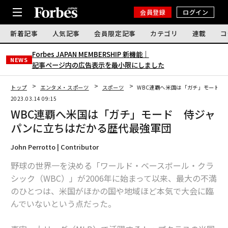
会員登録
ログイン
新着記事
人気記事
会員限定記事
カテゴリ
連載
コ
Forbes JAPAN MEMBERSHIP 新機能｜
NEWS
記事ページ内の広告表示を最小限にしました
トップ
エンタメ・スポーツ
スポーツ
WBC連覇へ米国は「ガチ」モード 
2023.03.14 09:15
WBC連覇へ米国は「ガチ」モード 侍ジャ
パンに立ちはだかる歴代最強軍団
John Perrotto | Contributor
野球の世界一を決める「ワールド・ベースボール・クラ
シック（WBC）」が2006年に始まって以来、最大の不満
のひとつは、米国がほかの国や地域ほど本気で大会に臨
んでいないという点だった。