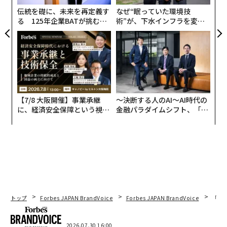
伝統を礎に、未来を再定義す
なぜ“眠っていた環境技
る 125年企業BATが挑むス
術”が、下水インフラを変え
モークレスな未来
たのか──産総研×月島JFE
アクアソリューションの10年
【7/8 大阪開催】事業承継
〜決断する人のAI〜AI時代の
に、経済安全保障という視点
金融パラダイムシフト、「超
が加わるとき──経営者が問
個別化」の核心 【MUFG×ウ
われる新たな判断軸
ェルスナビ×PwC】
トップ
Forbes JAPAN BrandVoice
Forbes JAPAN BrandVoice
「コン
2026.07.30 16:00