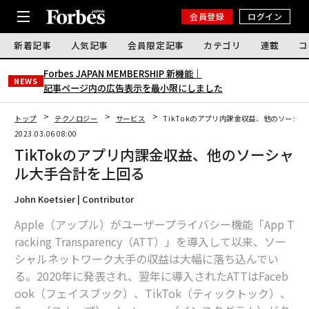
会員登録
ログイン
新着記事
人気記事
会員限定記事
カテゴリ
連載
コ
Forbes JAPAN MEMBERSHIP 新機能｜
NEWS
記事ページ内の広告表示を最小限にしました
トップ
テクノロジー
サービス
TikTokのアプリ内課金収益、他のソーシ
2023.03.06 08:00
TikTokのアプリ内課金収益、他のソーシャ
ル大手合計を上回る
John Koetsier | Contributor
Apple（アップル）がユーザープライバシー機能「App T
racking Transparency（ATT）」を導入して以来、ソー
シャルネットワーク大手の収益は大幅に落ち込んでい
る。2020年に発表され、翌年に導入されたATTはFaceb
ook（フェイスブック）、TikTok（ティックトック）、