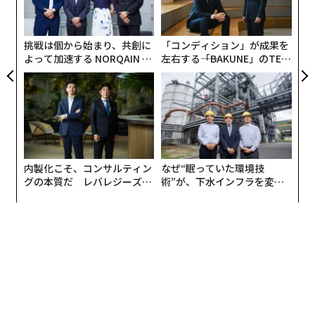
グの本質だ レバレジーズが
術”が、下水インフラを変え
実践する、次世代ファームの
たのか──産総研×月島JFE
全貌
アクアソリューションの10年
翻訳＝上西雄太
2026年9月号発売中
最新号の購入はこちらから