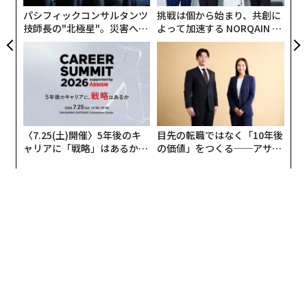
アップルがiOS 14.5でプライバシー保護を導入する以前
る
パシフィックコンサルタンツ
挑戦は個から始まり、共創に
は、ソーシャル大手は広告経由でほぼすべての収益をあ
技師長の"北極星"。災害への
よって加速する NORQAIN JA
げていた。
無力感を乗り越え見つけた、
PAN 特別座談会
防災一筋20年の答え
〈7.25(土)開催〉5年後のキ
目先の転職ではなく「10年後
ャリアに「戦略」はあるか。
の価値」をつくる──アサイ
トップエグゼクティブのキャ
ンの長期伴走型支援とは
リアに触れる1日│CAREER S
UMMIT 2026