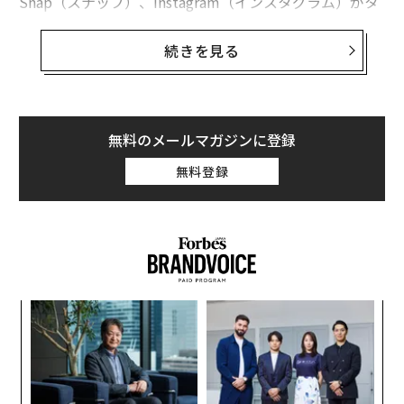
Snap（スナップ）、Instagram（インスタグラム）がタ
ーゲット広告に使用できるデータを制限する。このた
め、ソーシャル大手は広告中心の収益化に代わるものと
続きを見る
して、一斉にユーザーの直接支払いに乗り出している。
「フェイスブック、インスタグラム、ティックトック、
Twitter（ツイッター）、Snapchat（スナップチャッ
無料のメールマガジンに登録
ト）は対価を支払ったユーザーのみがコンテンツなどを
無料登録
閲覧できるようにするペイウォールをまだ導入していな
いが、アプリ内購入（IAP）で製品/サービスを有料提供
しており、アップルとGoogle（グーグル）はアプリ内購
入で手数料をとっている」とモバイルデータ分析会社Ap
ptopia（アップトピア）の副社長アダム・ブラッカーは
説明する
。「アップルがATTを導入して以来、ティック
果を
な
トック、フェイスブック、インスタグラム、スナップチ
EN
術
ャット、ツイッターは四半期のIAP売上高を合計で91％
明
た
「
増やした」という。
ア
3
C