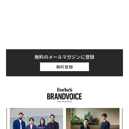
こうした動画のコメント欄にはしばしば、「侵入思考」
の不正確な使用によって、実際のメンタルヘルスに関す
る意味が薄れてしまうことへの懸念が投稿されている。
創業
〈7
シン
ャ
超え
ト
革
リア
ク
UM
た「
挑戦は個から始まり、共創に
「コンディション」が成果を
よって加速する NORQAIN JA
左右する――「BAKUNE」のTEN
PAN 特別座談会
TIALが支える「挑戦者の明
日」
内製化こそ、コンサルティン
なぜ“眠っていた環境技