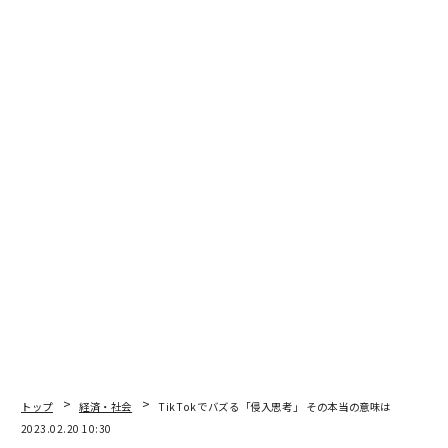
advertisement
トップ
経済・社会
TikTokでバズる「侵入思考」 その本当の意味は
2023.02.20 10:30