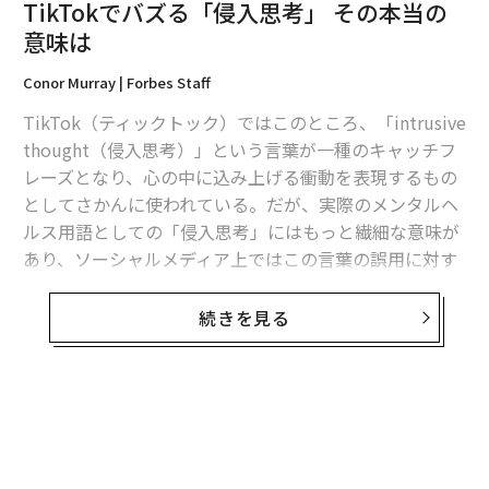
TikTokでバズる「侵入思考」 その本当の
意味は
Conor Murray | Forbes Staff
TikTok（ティックトック）ではこのところ、「intrusive
thought（侵入思考）」という言葉が一種のキャッチフ
レーズとなり、心の中に込み上げる衝動を表現するもの
としてさかんに使われている。だが、実際のメンタルヘ
ルス用語としての「侵入思考」にはもっと繊細な意味が
あり、ソーシャルメディア上ではこの言葉の誤用に対す
る批判が噴出している。
続きを見る
TikTokユーザーは、自分を突然襲うおかしな衝動を指す
ために「侵入思考」を使っている。エレベーターの
警報ボタンを押す
、地下鉄で
汚れた柱を触る
、道で
鳩を捕まえる
など、普段の自分らしくない行動をする様
無料のメールマガジンに登録
子を撮影し、「侵入思考が勝った」というキャプション
無料登録
をつけた動画が人気を博している。