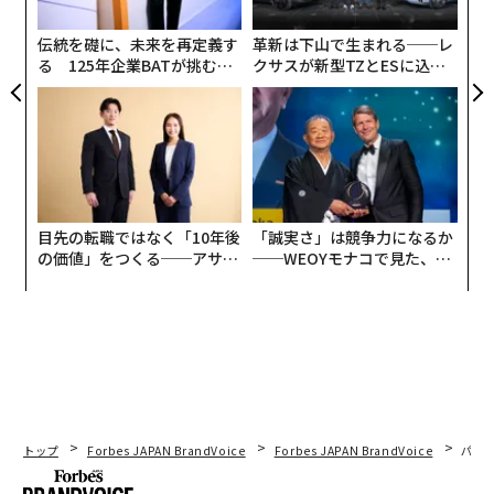
pa
な
伝統を礎に、未来を再定義す
革新は下山で生まれる──レ
今回のアカデミー賞では「逆転のトライアングル」は主
る 125年企業BATが挑むス
クサスが新型TZとESに込め
要賞である作品賞と監督賞の両賞で候補に挙げられてい
モークレスな未来
た「DISCOVER」の哲学
る。カンヌ国際映画祭での快挙もあり受賞の期待も高
く、日本の配給会社もこの時期の公開を設定したのかも
しれない。
豪華客船難破から起きる逆転劇
目先の転職ではなく「10年後
「誠実さ」は競争力になるか
「逆転のトライアングル」を監督したリューベン・オス
の価値」をつくる──アサイ
──WEOYモナコで見た、く
トルンドは、スウェーデンの出身だ。日本でも公開され
ンの長期伴走型支援とは
ら寿司の経営哲学
た「フレンチアルプスで起きたこと」（2014年）では、
雪崩をきっかけに亀裂が入っていく夫婦関係を絶妙なブ
ラックコメディとして描いており、2020年にはハリウッ
ドでも「ダウンヒル」というタイトルでリメイクされて
いる。
トップ
Forbes JAPAN BrandVoice
Forbes JAPAN BrandVoice
パシ
2017年の「ザ・スクエア 思いやりの聖域」では、現代