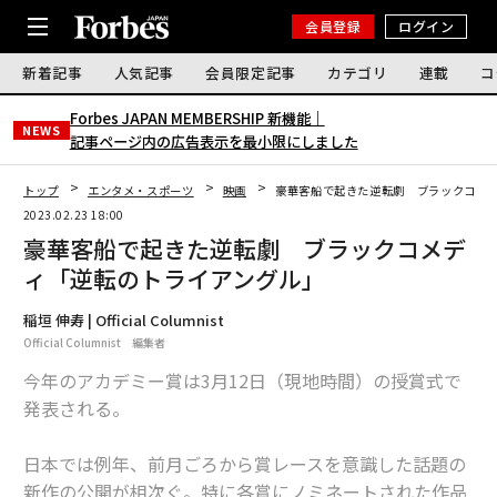
会員登録
ログイン
新着記事
人気記事
会員限定記事
カテゴリ
連載
コ
Forbes JAPAN MEMBERSHIP 新機能｜
NEWS
記事ページ内の広告表示を最小限にしました
トップ
エンタメ・スポーツ
映画
豪華客船で起きた逆転劇 ブラックコメ
2023.02.23 18:00
豪華客船で起きた逆転劇 ブラックコメデ
ィ「逆転のトライアングル」
稲垣 伸寿 | Official Columnist
Official Columnist 編集者
今年のアカデミー賞は3月12日（現地時間）の授賞式で
発表される。
日本では例年、前月ごろから賞レースを意識した話題の
新作の公開が相次ぐ。特に各賞にノミネートされた作品