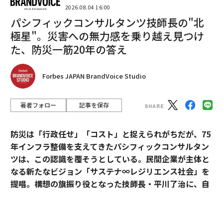
アートのキュレーターが次々とトラブルに遭遇する姿を
2026.08.04 16:00
かなり風刺的に描いており、観客を戸惑わせるストーリ
パシフィックコンサルタンツ技師長の"北
ー展開は、前作と同様でその技巧は冴え渡っている。
極星"。災害への無力感を乗り越え見つけ
た、防災一筋20年の答え
「逆転のトライアングル」も高い評価を得た過去2作と
同じく、登場人物たちに対する辛辣な描写に溢れてお
り、豪華客船に乗り合わせた乗客たちと乗組員たちの、
Forbes JAPAN BrandVoice Studio
まさにまさかの「逆転」のドラマが描かれていく。
著者フォロー
記事を保存
カール（ハリス・ディキンソン）とヤヤ（チャールビ・
ディーン）は恋人同士で、ともにファッションモデルを
防災は「行政任せ」「コスト」と捉えられがちだが、75
しているが、収入は売れっ子のヤヤのほうがはるかに多
年インフラ整備を支えてきたパシフィックコンサルタン
い、格差カップル。それでもレストランでは男性のカー
ツは、この認識を覆そうとしている。民間企業が主体と
ルが食事代を支払うことになり、そのことで言い争いと
なる新たなビジョン「サステナ∞レジリエンス社会」を
なる。この導入部は、以後の「逆転」のドラマの兆しと
提唱。構想の旗振り役となった技師長・平川了治に、自
も言える印象深いシーンとなっている。
身の思いと共に、ビジョンの要諦を聞いた。