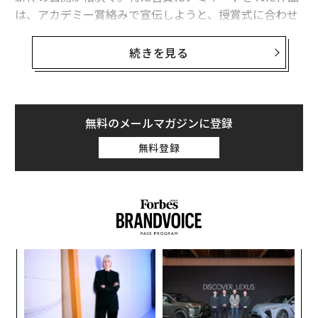
は、アカデミー賞絡みで宣伝しようと、授賞式に合わせ
て上映スケジュールが組まれていたりする。
続きを見る
いきおい、今年も2月は注目作品の公開が目白押しとな
っていた。23日から公開が始まった「逆転のトライアン
グル」もそのひとつだ。
無料のメールマガジンに登録
というのも、この作品は昨年のカンヌ国際映画祭で最高
無料登録
賞のパルムドールを受賞している。しかも監督のリュー
ベン・オストルンドは、前作の「ザ・スクエア 思いやり
の聖域」でも、2017年に同賞を受賞した。
発表した作品が2作連続でパルムドールに輝いた監督
は、75回の歴史を誇るカンヌ国際映画祭でも過去に2人
創業
〈7
しかおらず、オストルンド監督で3人目という快挙だ。
シン
ャ
ちなみに前作「ザ・スクエア 思いやりの聖域」は、第70
超え
ト
A
回アカデミー賞では外国語映画賞にノミネートされてい
リア
顧客
UM
た。