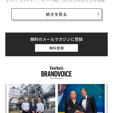
上ダウンロードし、ピーク時には1日15万件以上を記録
した。
続きを見る
このデータを報告したアプリ関連の調査企業Appfigures
のアリエル・ミカエリCEOは「これにはまったく驚いて
いない」という。「今、ChatGPTの周りにはたくさんの
興奮があり、無料でアクセス可能だが、プレミアムアカ
無料のメールマガジンに登録
ウントを持っていない限り、ほとんど利用できないこの
無料登録
アプリが注目されるのも自然なことだ」と彼は述べてい
る。
マイクロソフトのオープンAIへの投資とBingのChatGPT
との統合は、検索クエリに対して、詳細で文脈に沿った
回答を提供することで、検索に革命を起こす可能性を秘
なく
伝
めている。AIが正しくない答えや、事実誤認、あるいは
Ja
る
怒りの回答を提供するケースも報告されているが、ジェ
er」
モ
〜
ネレーティブAIによる人間らしい回答やレスポンスは、
金
おおむね高く評価されている。
個