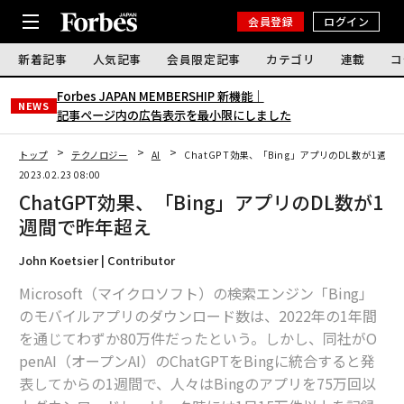
会員登録
ログイン
新着記事
人気記事
会員限定記事
カテゴリ
連載
コ
Forbes JAPAN MEMBERSHIP 新機能｜
NEWS
記事ページ内の広告表示を最小限にしました
トップ
テクノロジー
AI
ChatGPT効果、「Bing」アプリのDL数が1週間
2023.02.23 08:00
ChatGPT効果、「Bing」アプリのDL数が1
週間で昨年超え
John Koetsier | Contributor
Microsoft（マイクロソフト）の検索エンジン「Bing」
のモバイルアプリのダウンロード数は、2022年の1年間
を通じてわずか80万件だったという。しかし、同社がO
penAI（オープンAI）のChatGPTをBingに統合すると発
表してからの1週間で、人々はBingのアプリを75万回以