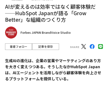
AIが変えるのは効率ではなく顧客体験だ
──HubSpot Japanが語る「Grow
Better」な組織のつくり方
Forbes JAPAN BrandVoice Studio
編集＝上田裕資
著者フォロー
記事を保存
生成AIの進化は、企業の営業やマーケティングのあり方
2026年9月号発売中
を大きく変えつつある。そうしたなかHubSpot Japan
は、AIエージェントを活用しながら顧客体験を向上させ
最新号の購入はこちらから
るプラットフォームを提供している。
外資・日系・スタートアップを横断して採用支援を手掛
メンバーシップに登録する
けるエンワールド・ジャパン代表取締役社長・山本裕介
氏が、HubSpot Japanカントリーマネージャーの伊佐