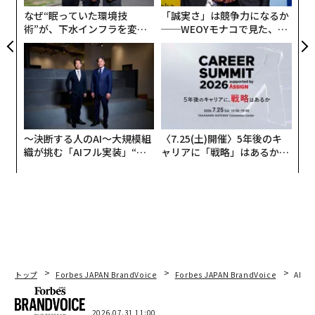
ェ
なぜ“眠っていた環境技
「誠実さ」は競争力になるか
術”が、下水インフラを変え
──WEOYモナコで見た、く
たのか──産総研×月島JFE
ら寿司の経営哲学
アクアソリューションの10年
〜決断する人のAI〜大規模組
〈7.25(土)開催〉5年後のキ
織が挑む「AIフル実装」“使
ャリアに「戦略」はあるか。
う”企業から“動く”企業へ【N
トップエグゼクティブのキャ
TTドコモビジネス×PwC】
リアに触れる1日│CAREER S
UMMIT 2026
トップ
Forbes JAPAN BrandVoice
Forbes JAPAN BrandVoice
AIが
2026.07.31 11:00