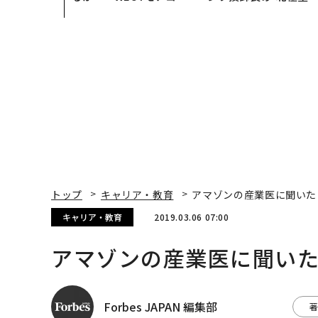
見た、くら寿司の経営哲
災害への無力感を乗り
学
え見つけた、防災一筋2
年の答え
トップ
キャリア・教育
アマゾンの産業医に聞いた
キャリア・教育
2019.03.06 07:00
アマゾンの産業医に聞い
Forbes JAPAN 編集部
著