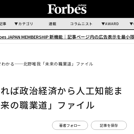
記事
カテゴリ
連載
コラムニスト
AWARD
rbes JAPAN MEMBERSHIP 新機能｜
記事ページ内の広告表示を最小
でわかる──北野唯我「未来の職業道」ファイル
知れば政治経済から人工知能ま
未来の職業道」ファイル
著者フォロー
記事を保存