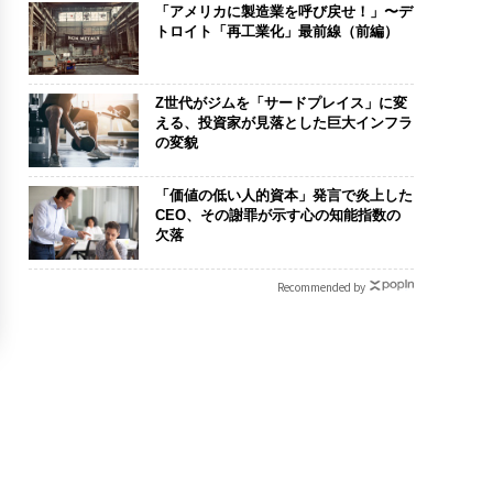
「アメリカに製造業を呼び戻せ！」〜デ
トロイト「再工業化」最前線（前編）
Z世代がジムを「サードプレイス」に変
える、投資家が見落とした巨大インフラ
の変貌
「価値の低い人的資本」発言で炎上した
CEO、その謝罪が示す心の知能指数の
欠落
Recommended by