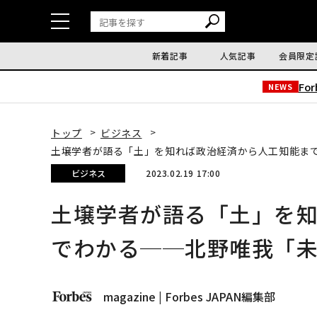
新着記事
人気記事
会員限定
Fo
NEWS
トップ
ビジネス
土壌学者が語る「土」を知れば政治経済から人工知能ま
ビジネス
2023.02.19 17:00
土壌学者が語る「土」を
でわかる──北野唯我「
magazine | Forbes JAPAN編集部