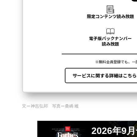
文＝神吉弘邦 写真＝桑嶋 維
2026年9