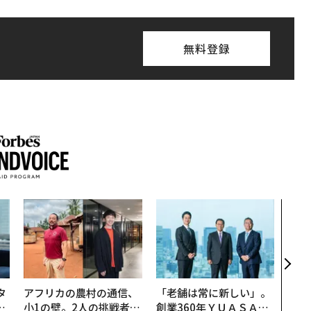
無料登録
伝統
義す
が挑
来
タ
アフリカの農村の通信、
「老舗は常に新しい」。
。
小1の壁。2人の挑戦者が
創業360年ＹＵＡＳＡと