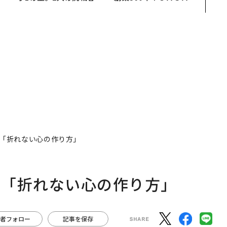
越
手にした「次なる武器」
カクシンCEO田尻望が語
0
る、AIを超える人の価値
「折れない心の作り方」
た「折れない心の作り方」
者フォロー
記事を保存