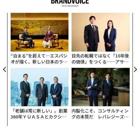
その後、大気圏の解明が進むと、状況は一変した。大気
るか
“
圏のモデリングとアルゴリズムの性能向上により、気球
、く
シ
は風向きに応じて高度を変えて希望の方向に進んだり、
グ
パ
地上の特定箇所の上空を周回したりすることさえできる
技
ようになった。グーグルの親会社アルファベットの「
無
Project Loon
」はこうした技術を搭載した気球を使い、
防
“泊まる”を超えて─エスパシ
目先の転職ではなく「10年後
2017年にハリケーン「マリア」の被害を受けた米領プエ
オが描く、新しい日本のラグ
の価値」をつくる──アサイ
ルトリコの市民10万人にインターネット接続を提供し
ジュアリー（中編）
ンの長期伴走型支援とは
た。
「老舗は常に新しい」。創業
内製化こそ、コンサルティン
360年ＹＵＡＳＡとカクシン
グの本質だ レバレジーズが
CEO田尻望が語る、AIを超え
実践する、次世代ファームの
る人の価値
全貌