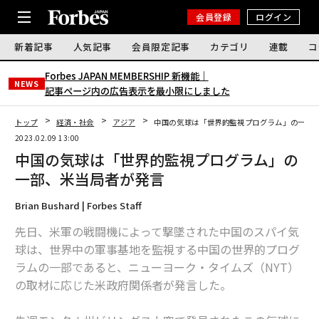
会員登録
ログイン
新着記事
人気記事
会員限定記事
カテゴリ
連載
コ
Forbes JAPAN MEMBERSHIP 新機能｜
NEWS
記事ページ内の広告表示を最小限にしました
トップ
経済・社会
アジア
中国の気球は「世界的監視プログラム」の一部
2023.02.09 13:00
中国の気球は「世界的監視プログラム」の
一部、米当局者が発言
Brian Bushard | Forbes Staff
先日、米軍の戦闘機によって撃墜された中国のスパイ気
球は、世界中の軍事基地を監視する中国の世界的プログ
ラムの一部であると、ニューヨーク・タイムズ（NYT）
の取材に応じた米政府関係者が発言した。