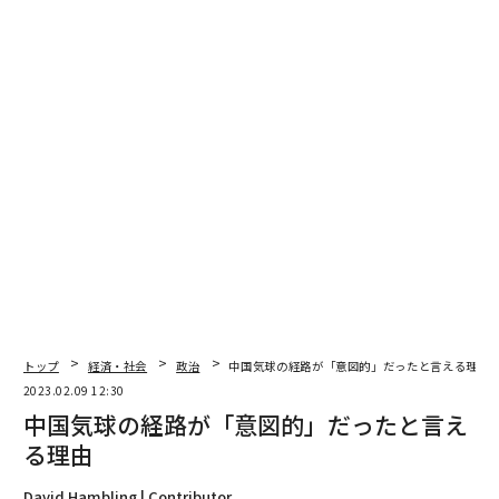
2026年9月号発売中
最新号の購入はこちらから
メンバーシップに登録する
トップ
経済・社会
政治
中国気球の経路が「意図的」だったと言える理由
2023.02.09 12:30
中国気球の経路が「意図的」だったと言え
関連記事
る理由
中国気球の経路が「意図的」だったと言える理由
David Hambling | Contributor