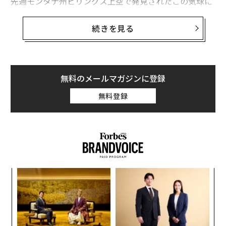
先週モンタナ州ビリングス上空で発見されたこの気球に
ついて、中国当局は民間の気象プロジェクトのものだと
主張したが、米当局者は2月8日のNYTに対し、実際はレ
続きを見る
ーダーによる探知にかからないよう設計された中国の監
視プログラムの一部だと語っている。
当局者によると、巨大な気球は人工衛星とは異なり、風
無料のメールマガジンに登録
によって不規則なパターンで漂うことが可能で、高度約6
無料登録
万フィート（約18キロメートル）という比較的低い空域
に浮かんでいても、レーダーによる検出を回避できると
いう。また、これらの気球は人工衛星よりも鮮明な画像
を撮影でき、人工衛星では拾えない地上からの信号も収
集できると、匿名を条件に取材に応じた当局者は述べて
いる。
るか
“
、く
シ
グ
パ
技
無