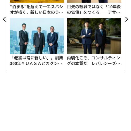
防
“泊まる”を超えて─エスパシ
目先の転職ではなく「10年後
オが描く、新しい日本のラグ
の価値」をつくる──アサイ
ジュアリー（中編）
ンの長期伴走型支援とは
「老舗は常に新しい」。創業
内製化こそ、コンサルティン
360年ＹＵＡＳＡとカクシン
グの本質だ レバレジーズが
CEO田尻望が語る、AIを超え
実践する、次世代ファームの
る人の価値
全貌