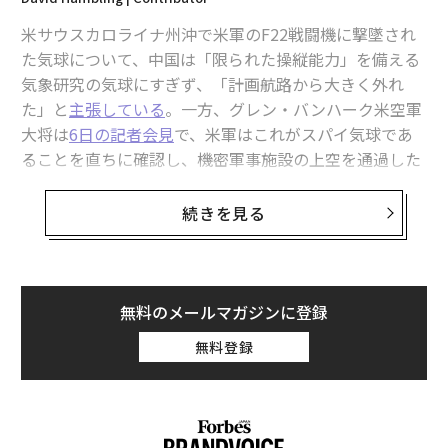
気球撃墜に中国が反発する本当の理由
米サウスカロライナ州沖で米軍のF22戦闘機に撃墜され
た気球について、中国は「限られた操縦能力」を備える
中国、アジアで影響力「後退」 首位は今年も米国
気象研究の気球にすぎず、「計画航路から大きく外れ
た」と
主張している
。一方、グレン・バンハーク米空軍
中国のスパイ気球はトランプ政権下でも侵入、米国防総省発表
大将は
6日の記者会見
で、米軍はこれがスパイ気球であ
ることを直ちに確認し、機密軍事施設の上空を通過した
ディズニー、中国での強制労働を示唆する『シンプソンズ』の回を香港で
配信中止
ことは「意図的」だったとの見解を示した。真実を語っ
ているのは、いったいどちらなのだろう？
続きを見る
上空を流れるジェット気流の速度は
advertisement
時速442キロにも達する
ため、気球が巻き込まれれば針
路を制御することは困難にも思える。飛行船にとって、
無料のメールマガジンに登録
風は高度がかなり低い空域であっても大きな問題だ。第
無料登録
1次世界大戦で英国軍爆撃に出動したドイツ軍のツェッ
ペリンは、目的地に到達するのにさえ苦労した。1917年
の空襲では強風に見舞われ、11隻のうち帰還したのは7
隻だけだった。