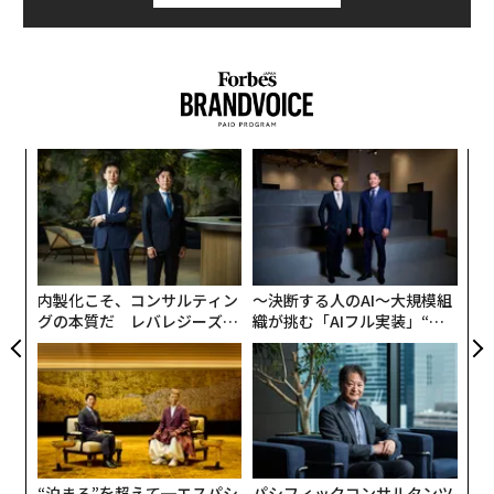
と安全であることは確実だ。それでもUSBポートから充
電をしたいという人に、Barlowが利用を薦めるのが10
ドルほどで買える「Juice-Jack Defender」という名の
デバイスだ。
革
ク
た「
伝
る
モ
内製化こそ、コンサルティン
〜決断する人のAI〜大規模組
グの本質だ レバレジーズが
織が挑む「AIフル実装」“使
実践する、次世代ファームの
う”企業から“動く”企業へ【N
全貌
TTドコモビジネス×PwC】
“泊まる”を超えて─エスパシ
パシフィックコンサルタンツ