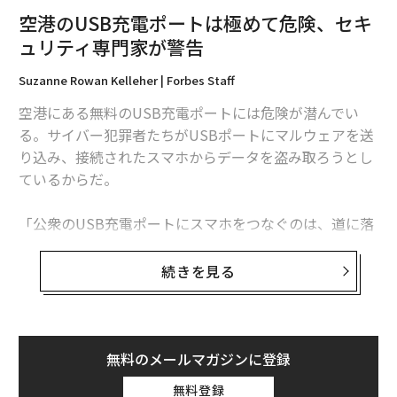
空港のUSB充電ポートは極めて危険、セキ
ュリティ専門家が警告
Suzanne Rowan Kelleher | Forbes Staff
空港にある無料のUSB充電ポートには危険が潜んでい
る。サイバー犯罪者たちがUSBポートにマルウェアを送
り込み、接続されたスマホからデータを盗み取ろうとし
ているからだ。
「公衆のUSB充電ポートにスマホをつなぐのは、道に落
ちている歯ブラシで歯を磨くようなものだ。どんな結果
が待っているかは予測不能だ」と、IBMのX-Force脅威イ
続きを見る
ンテリジェンスセキュリティ部門のシニアVPを務めるCa
leb Barlowは話す。
外出する際は充電器を持ち歩き、壁のコンセントから充
無料のメールマガジンに登録
電する、もしくはモバイル充電器を利用したほうがずっ
無料登録