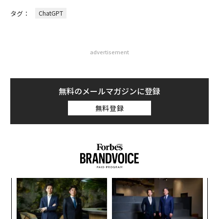
タグ：
ChatGPT
advertisement
無料のメールマガジンに登録
無料登録
革
ク
た「
伝
る