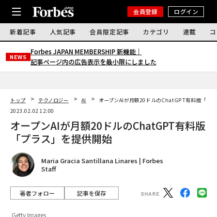
会員登録
ログイン
新着記事
人気記事
会員限定記事
カテゴリ
連載
コ
Forbes JAPAN MEMBERSHIP 新機能｜
NEWS
記事ページ内の広告表示を最小限にしました
トップ
テクノロジー
AI
オープンAIが月額20ドルのChatGPT有料版「プ
2023.02.02 12:00
オープンAIが月額20ドルのChatGPT有料版
「プラス」を提供開始
Maria Gracia Santillana Linares | Forbes
Staff
著者フォロー
記事を保存
Getty Images