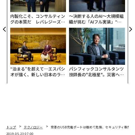
モ
内製化こそ、コンサルティン
〜決断する人のAI〜大規模組
グの本質だ レバレジーズが
織が挑む「AIフル実装」“使
実践する、次世代ファームの
う”企業から“動く”企業へ【N
全貌
TTドコモビジネス×PwC】
“泊まる”を超えて─エスパシ
パシフィックコンサルタンツ
オが描く、新しい日本のラグ
技師長の"北極星"。災害への
ジュアリー（中編）
無力感を乗り越え見つけた、
防災一筋20年の答え
トップ
テクノロジー
空港のUSB充電ポートは極めて危険、セキュリティ専門家
2019.05.23 07:00