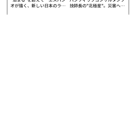
オが描く、新しい日本のラグ
技師長の"北極星"。災害への
ジュアリー（中編）
無力感を乗り越え見つけた、
防災一筋20年の答え
編集＝上田裕資
2026年9月号発売中
最新号の購入はこちらから