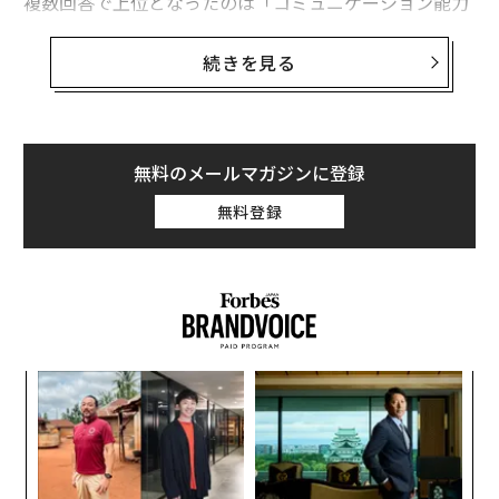
複数回答で上位となったのは「コミュニケーション能力
が高い」、「意欲的である」で、ともに4割を超えた。
さらに「素直である」「真面目、または誠実である」と
続きを見る
続いた。加えて、新卒採用がメインのとなる企業では
「精神的にたくましい」を、中途採用がメインの場合は
「専門的なスキルを持っている」こと上げることが目立
った。
無料のメールマガジンに登録
無料登録
また、大企業の48.8%が新卒採用がメインだったことに
対して、中小企業は60%が中途採用がメインだと回答。
企業規模が小さいほど、即戦力として期待できる中途採
用の割合が高まっている。
〈7
ャ
ト
〜
リア
織
UM
う