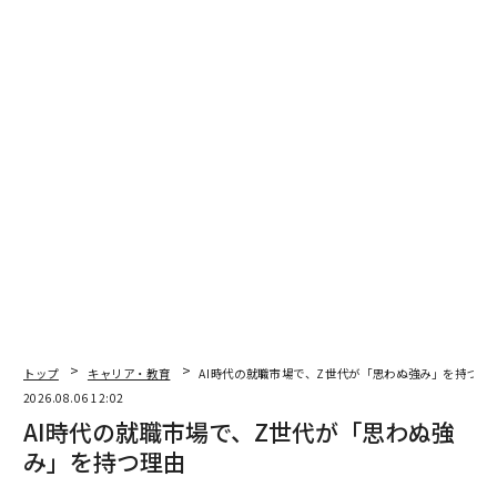
労働市場に出てこない」
「建設業資格取得者、ITに強い人を採用すべく、ウェブ
スカウト型採用を取り入れた」
「若年層の人材不足感が続くと予想。年齢層の広い職場
のため、コミュニケーション力や誠実性は不可欠」
2026年9月号発売中
最新号の購入はこちらから
トップ
キャリア・教育
AI時代の就職市場で、Z世代が「思わぬ強み」を持つ理
メンバーシップに登録する
2026.08.06 12:02
AI時代の就職市場で、Z世代が「思わぬ強
み」を持つ理由