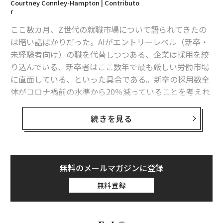
Courtney Connley-Hampton | Contributo
r
advertisement
ここ数カ月、Z世代の就職市場について語られてきたの
は暗い話ばかりだった。AIがエントリーレベル（新卒・
未経験者向け）の職を代替しつつある、企業は採用を絞
り込んでいる、新卒者はここ数年で最も厳しい労働市場
に直面している、といった具合である。新卒の採用数全
体がコロナ禍前の水準から20％減っていることを考えれ
ば、その多くは事実だ。しかしインディード（Indeed）
の
新しいデータ
は、若手人材の採用見通しにはもう一つ
続きを見る
の側面がありうることを示している。
インディードが調査会社ユーガブ（YouGov）と共同
で、求職者1001人と採用の意思決定者300人を対象に実
無料のメールマガジンに登録
施した調査によると、企業の半数近く（45％）が「AIネ
無料登録
イティブ人材」、つまりAIツールを高度に使いこなし、
抵抗なく扱える人材を積極的に探していると答えた。と
ころが、自分はAIを使いこなせていると感じている働き