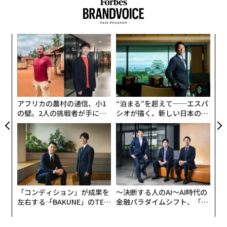
手は、全体ではわずか19％にとどまる。世代別に見る
と、Z世代では35％が自分をAIに堪能だと考えており、
どの世代よりも高い。
〈7
ャ
「そこに矛盾があります」と、インディードのシニア・
ト
〜
タレント戦略アドバイザーであるカイル・M・Kは言う。
リア
織
UM
「エントリーレベルの採用は抑えなければならないと言
う
いながら、同じ人たちが、そのエントリーレベルの職を
T
アフリカの農村の通信、小1
“泊まる”を超えて──エスパ
担う世代こそ求められている人材だとも言っているので
の壁。2人の挑戦者が手にし
シオが描く、新しい日本のラ
す」。
た「次なる武器」
グジュアリー（前編）
この矛盾を解くには、エントリーレベルの職とは実際の
ところ何なのか、そして若手人材に何を求めるのかを、
企業がもっと踏み込んで議論する必要があるとM・Kは言
う。エントリーレベルの職の多くは、実社会での経験が
「コンディション」が成果を
〜決断する人のAI〜AI時代の
なく、「挑戦して失敗することでしか得られない教訓を
左右する――「BAKUNE」のTEN
金融パラダイムシフト、「超
持たない」人のための職だ。だからといって、彼らが優
TIALが支える「挑戦者の明
個別化」の核心 【MUFG×ウ
秀ではなくスキルもないということにはならないと、彼
日」
ェルスナビ×PwC】