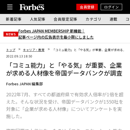
会員登録
ログイン
新着記事
人気記事
会員限定記事
カテゴリ
連載
コ
Forbes JAPAN MEMBERSHIP 新機能｜
NEWS
記事ページ内の広告表示を最小限にしました
トップ
キャリア・教育
「コミュ能力」と「やる気」が重要、企業が求める人材
2022.09.13 18:50
「コミュ能力」と「やる気」が重要、企業
が求める人材像を帝国データバンクが調査
Forbes JAPAN 編集部
2022年7月、すべての都道府県で有効求人倍率が1倍を超
えた。そんな状況を受け、帝国データバンクが1550社を
対象に「企業が求める人材像」についてアンケートを実
施した。