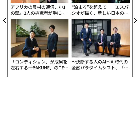
T
アフリカの農村の通信、小1
“泊まる”を超えて──エスパ
の壁。2人の挑戦者が手にし
シオが描く、新しい日本のラ
た「次なる武器」
グジュアリー（前編）
「コンディション」が成果を
〜決断する人のAI〜AI時代の
左右する――「BAKUNE」のTEN
金融パラダイムシフト、「超
TIALが支える「挑戦者の明
個別化」の核心 【MUFG×ウ
新卒をメインに採用する企業の声
日」
ェルスナビ×PwC】
「会社はチームワーク。協調性に加え、自分の考えも凜
としてある人」
「地頭力を持つ学生、育てたいと思う学生に終車しても
らいたい」
「入社後の伸びしろに期待して採用している」
中途採用をメインに採用する企業の声
「金型製作のスキルのある人を探しているが、なかなか