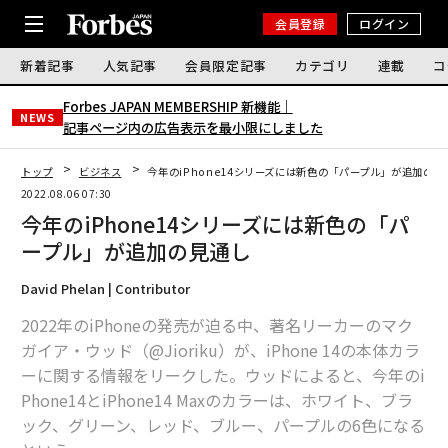
会員登録
ログイン
新着記事
人気記事
会員限定記事
カテゴリ
連載
コ
Forbes JAPAN MEMBERSHIP 新機能｜
NEWS
記事ページ内の広告表示を最小限にしました
トップ
ビジネス
今年のiPhone14シリーズには新色の「パープル」が追加の見
2022.08.06 07:30
今年のiPhone14シリーズには新色の「パ
ープル」が追加の見通し
David Phelan | Contributor
2022年のiPhoneの発売が迫る中、著名リーカーのマク
ガイア・ウッド（@Jioriku）が、iPhone 14の本体カラ
ーに関する情報をリークした。ウッドによると、今年のi
Phone14とiPhone14 Maxのカラーは、ホワイト、ブラ
ック、グリーン、レッド、ブルー、パープルの6色になる