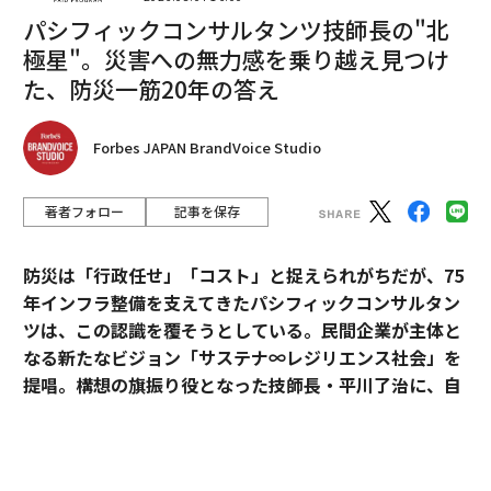
パシフィックコンサルタンツ技師長の"北
編集＝上田裕資
極星"。災害への無力感を乗り越え見つけ
た、防災一筋20年の答え
2026年9月号発売中
Forbes JAPAN BrandVoice Studio
最新号の購入はこちらから
著者フォロー
記事を保存
メンバーシップに登録する
防災は「行政任せ」「コスト」と捉えられがちだが、75
年インフラ整備を支えてきたパシフィックコンサルタン
ツは、この認識を覆そうとしている。民間企業が主体と
なる新たなビジョン「サステナ∞レジリエンス社会」を
提唱。構想の旗振り役となった技師長・平川了治に、自
関連記事
身の思いと共に、ビジョンの要諦を聞いた。
iPhone 14は「Proモデル限定」で最新チップ搭載の見通し
「防災は、企業にとって自分ごとになりきれずにい
イーロン・マスクがグーグル共同創業者の妻と不倫、大問題に