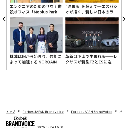
る
エンジニアのためのサウナ併
“泊まる”を超えて─エスパシ
設オフィス「Mobius Park」
オが描く、新しい日本のラグ
がオープン──タマディック
ジュアリー（中編）
が健康経営を徹底する理由
挑戦は個から始まり、共創に
革新は下山で生まれる──レ
よって加速する NORQAIN JA
クサスが新型TZとESに込め
PAN 特別座談会
た「DISCOVER」の哲学
トップ
Forbes JAPAN BrandVoice
Forbes JAPAN BrandVoice
パシ
2026.08.04 16:00