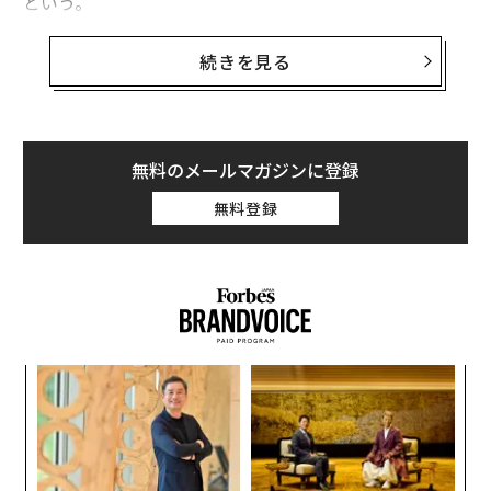
という。
ここで注目したいのは、iPhone13で好評だったピンクに
続きを見る
代わって、新色のパープルの採用が予想されていること
だ。
iPhone13のパステルピンクは特に女性に好評だったが、
無料のメールマガジンに登録
新たなモデルにパープルが加わることも、間違いなくウ
無料登録
ェルカムだ。アップルが、パープルのiPhoneをリリース
するのはこれが初めてではなく、iPhone 11にはパープ
ルがあり、iPhone 12にもややダークなパープルが用意
されていた。
義す
ア
むス
の
た
「
3
C