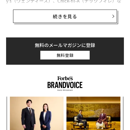
y’s（ウェンディーズ）、Chick-fil-A（チックフィレ）な
どのベストセラーだが、骨なしチキンの需要が高まり続
け、チキン全体の需要も同様に伸びている中、チキン・
続きを見る
チェーンの大手たちもナゲット市場のシェアを狙って戦
っている。
最新の事例がKFC（ケンタッキーフライドチキン）だ。
無料のメールマガジンに登録
今週同社は、新しいケンタッキーフライドチキンナゲッ
無料登録
トをテストしていることを発表した。同社のナゲット
は、100%ホワイトミートとブランドの特徴である11種
類のハーブとスパイスで差別化をはかることになる。
パ
技
無
「
防
左右
T