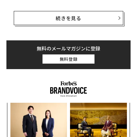
「ストレス食い」に要注意、高脂肪食が過食を招く悪循環が明らかに
2000年代に入り、それまで不動の1位を誇っていたミカ
ンを追い抜いて1位となった。
続きを見る
港区民はフードデリバリーに月12万円使う。中食コストに見る東京23区の
風景
今回は、そんな人気の果物バナナの知られざる3つの闇
ミシュランガイド東京、「14年連続三つ星」シェフが今考えること
について解説していく。
無料のメールマガジンに登録
タグ：
マクドナルド
アメリカ
ファストフード
バナナの産地はどこ？
無料登録
advertisement
パ
技
無
「
防
左右
T