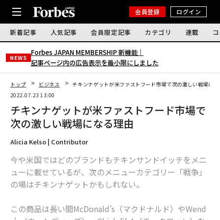
会員登録
ログイン
新着記事
人気記事
会員限定記事
カテゴリ
連載
コ
Forbes JAPAN MEMBERSHIP 新機能｜
NEWS
記事ページ内の広告表示を最小限にしました
トップ
ビジネス
チキンナゲットが米ファストフード市場で次の激しい戦場にな
2022.07.23 13:00
チキンナゲットが米ファストフード市場で
次の激しい戦場になる理由
Alicia Kelso | Contributor
今や米国ではどのブランドもチキンサンドイッチをメニ
ューに載せているが、次のメニューカテゴリー「戦争」
の場はチキンナゲットかもしれない。
この商品は長い間McDonald’s（マクドナルド）やWend