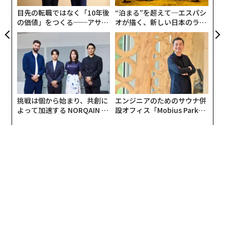
日
目先の転職ではなく「10年後
“泊まる”を超えて─エスパシ
の価値」をつくる──アサイ
オが描く、新しい日本のラグ
ンの長期伴走型支援とは
ジュアリー（中編）
ほとんどのバナナは、インドや中国、インドネシアとい
った南北緯度30度のバナナベルト地帯にある国で生産さ
れている。
挑戦は個から始まり、共創に
エンジニアのためのサウナ併
よって加速する NORQAIN JA
設オフィス「Mobius Park」
PAN 特別座談会
がオープン──タマディック
そのため日本で流通するバナナはほぼすべてが輸入品と
が健康経営を徹底する理由
なっており、その約8割がフィリピン産、約1割がエクア
ドル産である。
日本へ大量のバナナを提供しているフィリピンのバナナ
農園で何が起きているのだろうか。真実を見ていこう。
農薬の健康被害