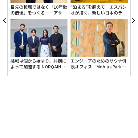
日
目先の転職ではなく「10年後
“泊まる”を超えて─エスパシ
の価値」をつくる──アサイ
オが描く、新しい日本のラグ
ンの長期伴走型支援とは
ジュアリー（中編）
挑戦は個から始まり、共創に
エンジニアのためのサウナ併
よって加速する NORQAIN JA
設オフィス「Mobius Park」
PAN 特別座談会
がオープン──タマディック
が健康経営を徹底する理由