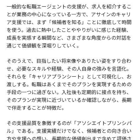
一般的な転職エージェントの支援が、求人を紹介するこ
とが業務の中心になっている一方で、アサインのキャリ
ア支援では、まず「候補者を知る」ことに徹底して時間
を使う。過去に熱中したことややりがいに感じた経験、
成長を実感する瞬間など、さまざまな角度からの対話を
通じて価値観を深堀りしていく。
そのうえで、目指したい将来像やありたい姿をすり合わ
せ、必要なスキルや経験、その人自身の強みを言語化。
それらを「キャリアプランシート」として可視化し、お
渡しする。転職はあくまでそのプランを実現するための
手段の一つに過ぎない。入社後も定期的に接点を持ち、
そのプランが実現に近づいているか確認しながら、長期
で伴走することが特徴だ。
その支援品質を象徴するのが「アソシエイトプリンシパ
ル」である。支援実績だけでなく、候補者との向き合い
方や支援への想い、長期的な価値創出まで含めて評価さ