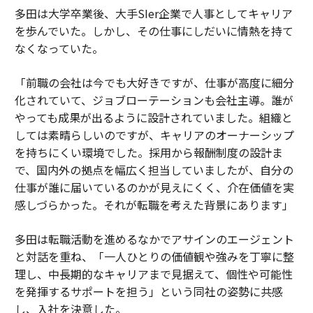
多田は大学卒業後、大手SIer企業で人事としてキャリア
を歩んでいた。しかし、その仕事にしだいに情熱を持て
なくなっていた。
「前職の会社は今でも大好きですが、仕事が高度に細分
化されていて、ジョブローテーションも会社主導。誰が
やっても成果が出るように設計されていました。組織と
しては素晴らしいのですが、キャリアのオーナーシップ
を持ちにくい環境でした。採用から報酬制度の設計ま
で、国内外の拠点を幅広く担当していましたが、自分の
仕事が誰に届いているのかが見えにくく、介在価値を実
感しづらかった。それが転職を考えた背景にあります」
多田は転職活動を進めるなかでアサインのエージェント
と対話を重ね、「一人ひとりの価値観や強みを丁寧に整
理し、中長期的なキャリアまで見据えて、個性や可能性
を発揮するサポートを担う」という同社の姿勢に共感
し、入社を決意した。