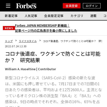
会員登録
ログイン
新着記事
人気記事
会員限定記事
カテゴリ
連載
コ
Forbes JAPAN MEMBERSHIP 新機能｜
NEWS
記事ページ内の広告表示を最小限にしました
トップ
ライフスタイル
コロナ後遺症、ワクチンで防ぐことは可能か？ 研究結
2022.07.24 12:30
コロナ後遺症、ワクチンで防ぐことは可能
か？ 研究結果
William A. Haseltine | Contributor
新型コロナウイルス（SARS-CoV-2）感染の新たな波
は、米国にも押し寄せている。7月17日までの7日間の1
日あたりの感染者は、平均およそ12万2600人。主流とな
っているオミクロン株の派生型「BA.4」と「BA.5」への
感染は、9日の時点でそれぞれ、全体の16％、65％を占