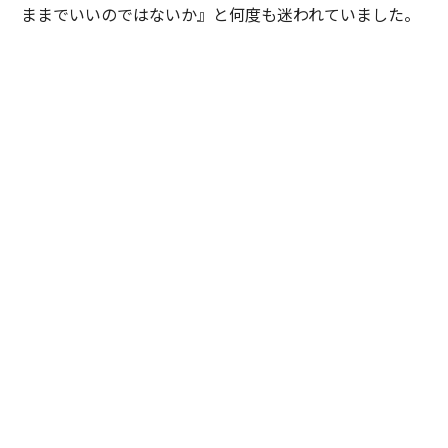
ままでいいのではないか』と何度も迷われていました。
私は特定の企業や環境を勧めたかったわけではありませ
ん。ただ、ご本人が対話を重ねる中で見えてきた価値観
や将来像を考えたとき、その選択を後悔しないために
は、一度立ち止まって自分自身の意思と向き合うことが
大切だと感じました。そこで『どちらを選ぶかではな
く、自分で納得して選ぶことが、この先のキャリアにと
って何より大切だと思います』と率直にお伝えしまし
た。加えて、現職と比較した際の得られる経験やスキ
ル、転職することによるメリットとデメリットを提示
し、目指したい将来像や自分らしいと感じるのはどちら
かという議論を重ねました。
最終的にご本人は自らの意思で新たな環境を選択されま
した。入社当初は慣れない環境に苦労される場面もあり
ましたが、定期的な面談を重ねながら継続的に伴走させ
ていただきました。すると少しずつ成果が表れ始め、社