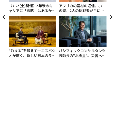
日
〈7.25(土)開催〉5年後のキ
アフリカの農村の通信、小1
ャリアに「戦略」はあるか。
の壁。2人の挑戦者が手にし
トップエグゼクティブのキャ
た「次なる武器」
リアに触れる1日│CAREER S
UMMIT 2026
“泊まる”を超えて─エスパシ
パシフィックコンサルタンツ
オが描く、新しい日本のラグ
技師長の"北極星"。災害への
ジュアリー（中編）
無力感を乗り越え見つけた、
防災一筋20年の答え