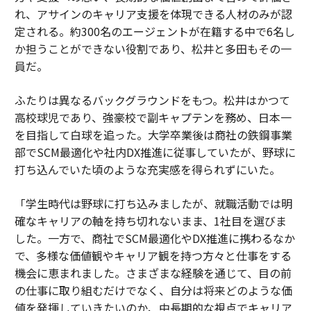
れ、アサインのキャリア支援を体現できる人材のみが認
定される。約300名のエージェントが在籍する中で6名し
か担うことができない役割であり、松井と多田もその一
員だ。
ふたりは異なるバックグラウンドをもつ。松井はかつて
高校球児であり、強豪校で副キャプテンを務め、日本一
を目指して白球を追った。大学卒業後は商社の鉄鋼事業
部でSCM最適化や社内DX推進に従事していたが、野球に
打ち込んでいた頃のような充実感を得られずにいた。
「学生時代は野球に打ち込みましたが、就職活動では明
確なキャリアの軸を持ち切れないまま、1社目を選びま
した。一方で、商社でSCM最適化やDX推進に携わるなか
で、多様な価値観やキャリア観を持つ方々と仕事をする
機会に恵まれました。さまざまな経験を通じて、目の前
の仕事に取り組むだけでなく、自分は将来どのような価
値を発揮していきたいのか、中長期的な視点でキャリア