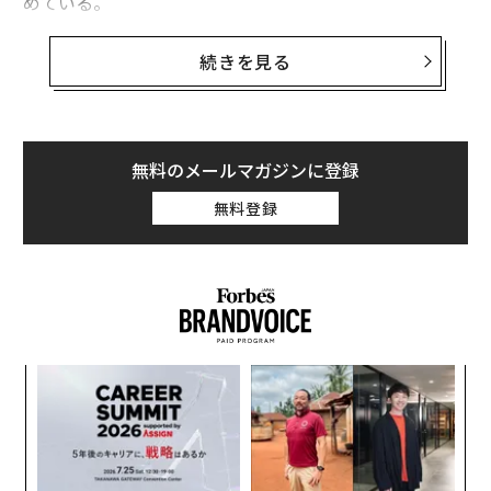
めている。
BA.4とBA.5が、過去に主流となった変異株以上に感染者
続きを見る
の重症化につながっているのかどうかについては、まだ
明らかになっていない。ただ、ワクチンが感染を防ぐ効
果は低下したこと、それでも入院・死亡を防ぐ効果は保
たれているとみられることは、すでに報告されている。
無料のメールマガジンに登録
無料登録
ワクチンとコロナ後遺症
たとえ軽症だったとしも、新型コロナウイルス感染症
（Covid-19）には後遺症のリスクがある。「ロング・コ
ビット（Long Covid）」と呼ばれるその症状には、倦怠
革
感、息切れ、ブレインフォグ（脳にモヤがかかったよう
ク
な状態）など、さまざまなものがある。
た「
「
左右
T