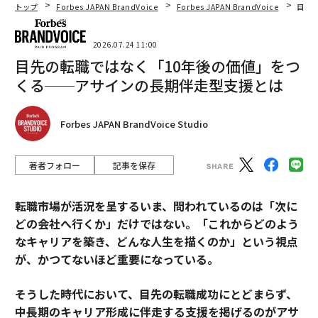
トップ
Forbes JAPAN BrandVoice
Forbes JAPAN BrandVoice
目先
2026.07.24 11:00
目先の転職ではなく「10年後の価値」をつ
くる──アサインの長期伴走型支援とは
Forbes JAPAN BrandVoice Studio
著者フォロー
記事を保存
転職市場が活況を呈するいま、問われているのは「次に
どの会社へ行くか」だけではない。「これからどのよう
なキャリアを築き、どんな人生を描くのか」という視点
が、かつてないほど重要になっている。
そうした時代において、目先の転職成功にとどまらず、
中長期のキャリア形成に伴走する支援を掲げるのがアサ