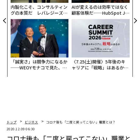
T
内製化こそ、コンサルティン
AIが変えるのは効率ではなく
グの本質だ レバレジーズが
顧客体験だ──HubSpot Ja
実践する、次世代ファームの
panが語る「Grow Better」
全貌
な組織のつくり方
「誠実さ」は競争力になるか
〈7.25(土)開催〉5年後のキ
──WEOYモナコで見た、く
ャリアに「戦略」はあるか。
ら寿司の経営哲学
トップエグゼクティブのキャ
リアに触れる1日│CAREER S
UMMIT 2026
トップ
ビジネス
コロナ後も「二度と戻ってこない」職業とは？
2020.12.09 06:30
コロナ後も「二度と戻ってこない」職業と