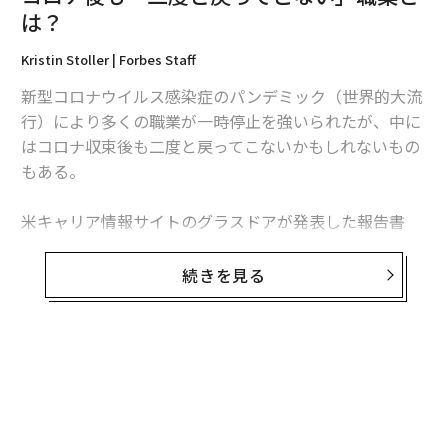
は？
編集＝上田裕資
Kristin Stoller | Forbes Staff
新型コロナウイルス感染症のパンデミック（世界的大流
2026年9月号発売中
行）により多くの職業が一時停止を強いられたが、中に
はコロナ収束後も二度と戻ってこないかもしれないもの
もある。
最新号の購入はこちらから
米キャリア情報サイトのグラスドアが発表した報告書
メンバーシップに登録する
「Workplace Trends 2021（職場のトレンド 2021）」
によると、緊急性がなく、コロナ収束後まで延期できる
続きを見る
選択的医療分野での求人広告は激減。最も影響を受けた
職業は聴覚専門医（オーディオロジスト）で、グラスド
ア上の求人は70％減った。
関連記事
無料のメールマガジンに登録
コロナ後も「二度と戻ってこない」職業とは？
米国聴覚学会（AAA）のアンジェラ・シュープ会長は、
無料登録
聴覚専門医が長期の一時帰休を言い渡されたり、開業し
史上最も危険な「iPhone接続ケーブル」が発売、悪用の懸念
ていたクリニックを閉じて早期引退したりしたとの話を