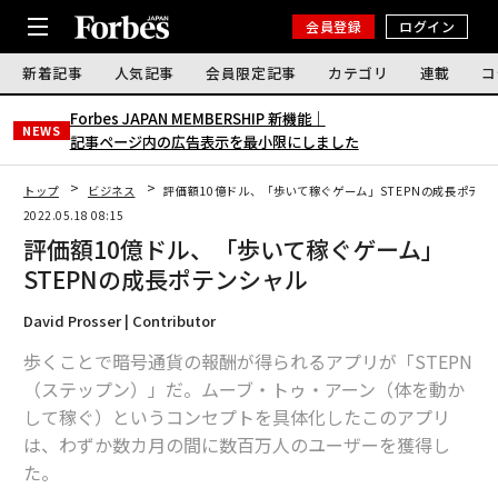
会員登録
ログイン
新着記事
人気記事
会員限定記事
カテゴリ
連載
コ
Forbes JAPAN MEMBERSHIP 新機能｜
NEWS
記事ページ内の広告表示を最小限にしました
トップ
ビジネス
評価額10億ドル、「歩いて稼ぐゲーム」STEPNの成長ポテン
2022.05.18 08:15
評価額10億ドル、「歩いて稼ぐゲーム」
STEPNの成長ポテンシャル
David Prosser | Contributor
歩くことで暗号通貨の報酬が得られるアプリが「STEPN
（ステップン）」だ。ムーブ・トゥ・アーン（体を動か
して稼ぐ）というコンセプトを具体化したこのアプリ
は、わずか数カ月の間に数百万人のユーザーを獲得し
た。