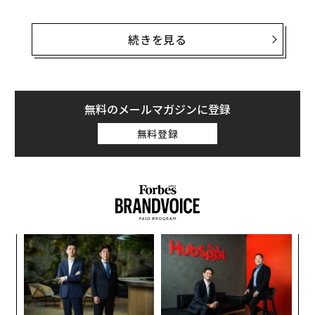
「私たちは、人々の行動を変えるためにインセンティブ
を与えようと思った。このアプリは、Web3テクノロジ
続きを見る
ーの利点をスポーツ愛好家たちと共有するためのツール
だ」と、STEPNの共同創業者のYawn Rongは述べてい
る。
無料のメールマガジンに登録
新規のユーザーはまず、STEPNのアプリをダウンロード
無料登録
して、スニーカーのNFTを購入することになる。その後
は、ウォーキングやランニングをするたびに、アプリ内
のGPSがユーザーの移動距離を測定して、暗号通貨のト
ークンを付与していく。
パ
技
無
〜
防
織
う