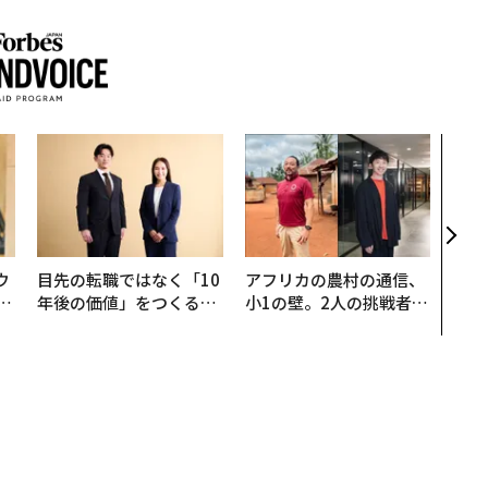
内製
ィン
ジー
代フ
ウ
目先の転職ではなく「10
アフリカの農村の通信、
u
年後の価値」をつくる─
小1の壁。2人の挑戦者が
─
─アサインの長期伴走型
手にした「次なる武器」
営
支援とは