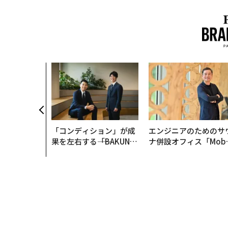
「コンディション」が成
エンジニアのためのサ
果を左右する――「BAKUN
ナ併設オフィス「Mobi
E」のTENTIALが支える
s Park」がオープン─
「挑戦者の明日」
タマディックが健康経
を徹底する理由