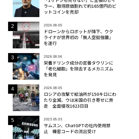
ラー、取得原価割れで約165億円のビ
ットコインを売却
2026.08.05
ドローンからロボットが降下、ウク
ライナが世界初の「無人空挺強襲」
を遂行
2026.08.06
栄養ドリンク成分の定番タウリンに
「老化細胞」を除去するメカニズム
を発見
2026.08.05
ロシアの攻撃で給油所が150キロにわ
たり全滅、ウは米国の引き寄せに奔
走 全面侵攻1623日目
2023.05.03
サムスン、ChatGPTの社内使用禁
止 機密コードの流出受け