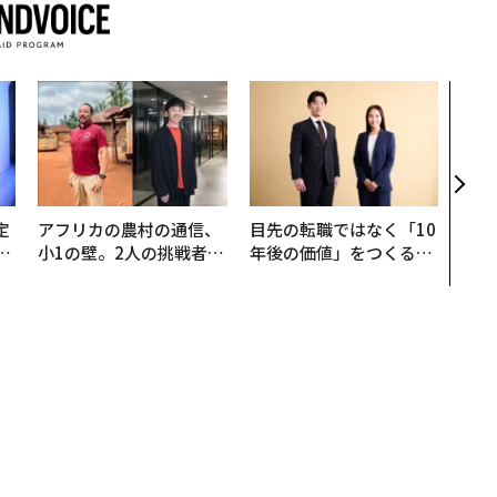
パシ
ンツ
災害
え見
年の
定
アフリカの農村の通信、
目先の転職ではなく「10
T
小1の壁。2人の挑戦者が
年後の価値」をつくる─
未
手にした「次なる武器」
─アサインの長期伴走型
支援とは