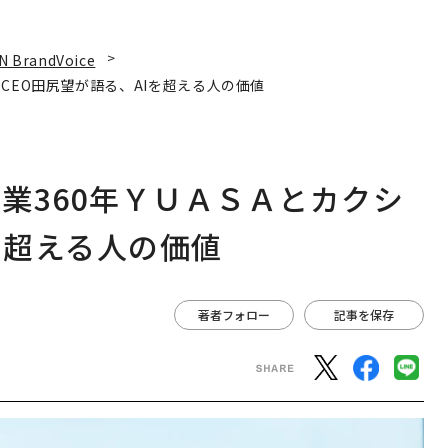
N BrandVoice
CEO田尻望が語る、AIを超える人の価値
業360年ＹＵＡＳＡとカクシ
を超える人の価値
著者フォロー
記事を保存