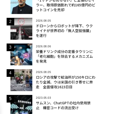
ラー、取得原価割れで約165億円のビ
ットコインを売却
2026.08.05
ドローンからロボットが降下、ウク
ライナが世界初の「無人空挺強襲」
を遂行
2026.08.06
栄養ドリンク成分の定番タウリンに
「老化細胞」を除去するメカニズム
を発見
2026.08.05
ロシアの攻撃で給油所が150キロにわ
たり全滅、ウは米国の引き寄せに奔
走 全面侵攻1623日目
2023.05.03
サムスン、ChatGPTの社内使用禁
止 機密コードの流出受け