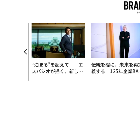
“泊まる”を超えて──エ
伝統を礎に、未来を再
スパシオが描く、新しい
義する 125年企業BA
日本のラグジュアリー
が挑むスモークレスな
（前編）
来