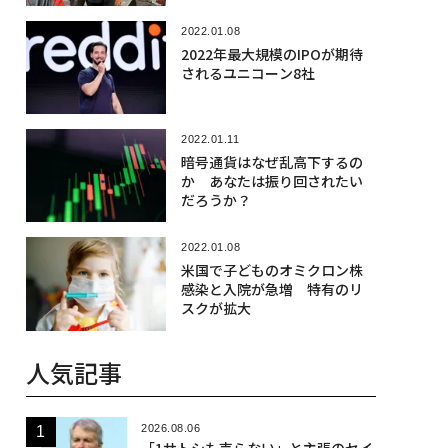
2022.01.08
2022年最大規模のIPOが期待
されるユニコーン8社
2022.01.11
暗号通貨はなぜ乱高下するの
か あなたは振り回されたい
だろうか？
2022.01.08
米国で子どものオミクロン株
感染と入院が急増 特有のリ
スクが拡大
人気記事
2026.08.06
「1サトシも売らない」と主張のセイ