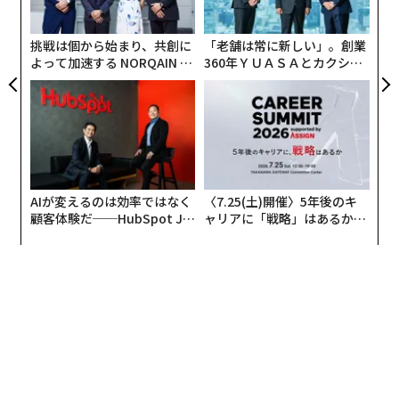
ン
挑戦は個から始まり、共創に
「老舗は常に新しい」。創業
よって加速する NORQAIN JA
360年ＹＵＡＳＡとカクシン
PAN 特別座談会
CEO田尻望が語る、AIを超え
る人の価値
AIが変えるのは効率ではなく
〈7.25(土)開催〉5年後のキ
顧客体験だ──HubSpot Ja
ャリアに「戦略」はあるか。
panが語る「Grow Better」
トップエグゼクティブのキャ
な組織のつくり方
リアに触れる1日│CAREER S
UMMIT 2026