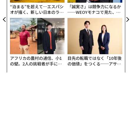
“泊まる”を超えて─エスパシ
「誠実さ」は競争力になるか
オが描く、新しい日本のラグ
──WEOYモナコで見た、く
ジュアリー（中編）
ら寿司の経営哲学
アフリカの農村の通信、小1
目先の転職ではなく「10年後
の壁。2人の挑戦者が手にし
の価値」をつくる──アサイ
た「次なる武器」
ンの長期伴走型支援とは