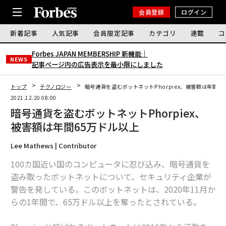
会員登録
ログイン
新着記事
人気記事
会員限定記事
カテゴリ
連載
コ
Forbes JAPAN MEMBERSHIP 新機能｜
NEWS
記事ページ内の広告表示を最小限にしました
トップ
テクノロジー
暗号通貨を盗むボットネットPhorpiex、被害額は年間6
2021.12.20 08:00
暗号通貨を盗むボットネットPhorpiex、
被害額は年間65万ドル以上
Lee Mathews | Contributor
100カ国近い国のコンピュータに忍び込み、暗号通貨を
盗み取ったボットネットについて、セキュリティ企業が
警告を発している。このボットネットは、2020年11月か
らの1年間で、65万ドル以上を奪ったとされている。