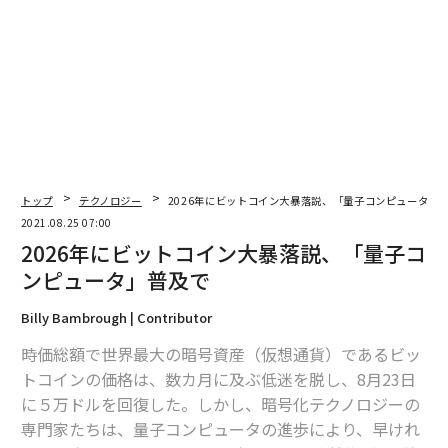
編集＝上田裕資
2026年9月号発売中
最新号の購入はこちらから
トップ
テクノロジー
2026年にビットコイン大暴落説、「量子コンピュータ」
2021.08.25 07:00
メンバーシップに登録する
2026年にビットコイン大暴落説、「量子コ
ンピュータ」普及で
Billy Bambrough | Contributor
時価総額で世界最大の暗号資産（仮想通貨）であるビッ
関連記事
トコインの価格は、数カ月に及ぶ低迷を脱し、8月23日
2026年にビットコイン大暴落説、「量子コンピュータ」普及で
に５万ドルを回復した。しかし、暗号化テクノロジーの
専門家たちは、量子コンピュータの進歩により、早けれ
iPhone 14は「4800万画素カメラ」搭載、現行モデルの4倍に進化