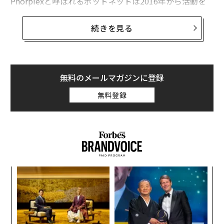
Phorpiexと呼ばれるボットネットは2016年から活動を
開始し、数十万台のデバイスを感染させている。このマ
ルウェアは、2019年にはセクストーションのEメール攻
続きを見る
撃を成功させ、月あたり2万ドルの利益を犯罪者集団に
もたらしていた。
Phorpiexはまた、"crypto-clipping"と呼ばれる手法で
無料のメールマガジンに登録
暗号通貨を盗む能力を持っている。この攻撃では、感染
無料登録
したデバイス上のマルウェアが、暗号通貨の取引が行わ
れるのを待機し、トランザクションを検知すると、送信
先のウォレットのアドレスを攻撃者が管理するアドレス
に置き換える。
“
シ
グ
伝
る
モ