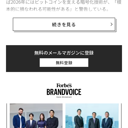
ば2026年にはビットコインを支える暗号化技術が、「根
本的に損なわれる可能性がある」と警告している。
ウォーレン・バフェットがビットコインに手を出さない3つの理由
英国に本拠を置く量子暗号化テクノロジー企業「Arqit
モンベルの「年会費1500円」ポイントカードに100万人が登録する理由
続きを見る
（アーキット）」の創業者のデビッド・ウィリアムズ
グーグル元社員が考案「新型やることリスト」が超便利
は、「2026年頃に広範囲な実用化が進む見通しの量子コ
ンピュータは、そのパワーによって、どんなブロックチ
ェーンのセキュリティシステムも簡単に突破してしまう
無料のメールマガジンに登録
だろう」と述べている。
advertisement
無料登録
Arqitは、5月にSPAC（特別買収目的会社）との合併を発
表し、9月のニューヨーク市場への上場に備えている。
同社は、住友商事とThe Heritage Group、ヴァージン・
オービットの3社から資金調達を実施した。
革
ク
た「
目
の