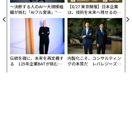
0年
〜決断する人のAI〜大規模組
【8/27 東京開催】日本企業
織が挑む「AIフル実装」“使
は、技術を未来へ残せるのか
う”企業から“動く”企業へ【N
── 世界と戦った経営者と、
TTドコモビジネス×PwC】
いま「守る経営」を考える
伝統を礎に、未来を再定義す
内製化こそ、コンサルティン
る 125年企業BATが挑むス
グの本質だ レバレジーズが
モークレスな未来
実践する、次世代ファームの
全貌