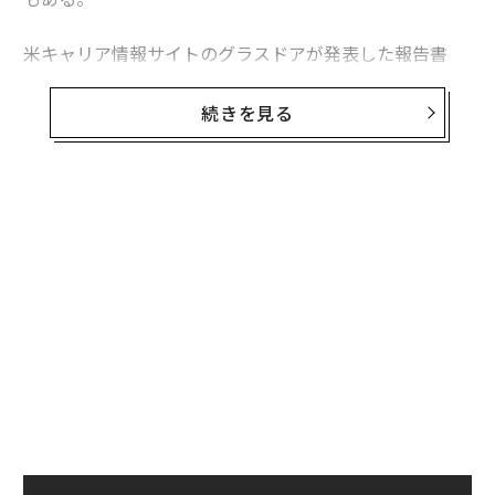
米キャリア情報サイトのグラスドアが発表した報告書
「Workplace Trends 2021（職場のトレンド 2021）」
によると、緊急性がなく、コロナ収束後まで延期できる
続きを見る
選択的医療分野での求人広告は激減。最も影響を受けた
職業は聴覚専門医（オーディオロジスト）で、グラスド
ア上の求人は70％減った。
無料のメールマガジンに登録
米国聴覚学会（AAA）のアンジェラ・シュープ会長は、
無料登録
聴覚専門医が長期の一時帰休を言い渡されたり、開業し
ていたクリニックを閉じて早期引退したりしたとの話を
聞いているという。また、聴覚学の分野で就職活動をし
ている大学新卒者の多くは、大きな施設では採用を行な
っていないと告げられているとのことだ。
年後
革
サイ
ク
た「
“