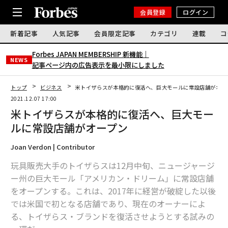
会員登録
ログイン
新着記事
人気記事
会員限定記事
カテゴリ
連載
コ
Forbes JAPAN MEMBERSHIP 新機能｜
NEWS
記事ページ内の広告表示を最小限にしました
トップ
ビジネス
米トイザらスが本格的に復活へ、巨大モールに常設店舗がオー
2021.12.07 17:00
米トイザらスが本格的に復活へ、巨大モー
ルに常設店舗がオープン
Joan Verdon | Contributor
玩具販売大手のトイザらスは12月中旬、ニュージャージ
ー州の巨大モール「アメリカン・ドリーム」に常設店舗
をオープンする。これは、2017年に経営が破綻した以後
では米国で初となる店舗であり、現在のオーナーによ
る、トイザらス・ブランドを復活させようとする試みの