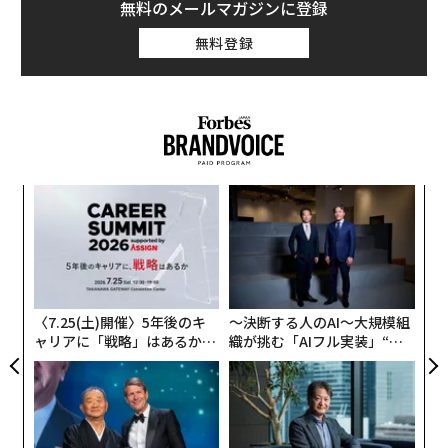
シ
グ
〈7.25(土)開催〉5年後のキ
〜決断する人のAI〜大規模組
ャリアに「戦略」はあるか。
織が挑む「AIフル実装」“使
トップエグゼクティブのキャ
う”企業から“動く”企業へ【N
リアに触れる1日│CAREER S
TTドコモビジネス×PwC】
UMMIT 2026
「誠実さ」は競争力になるか
パシフィックコンサルタンツ
──WEOYモナコで見た、く
技師長の"北極星"。災害への
ら寿司の経営哲学
無力感を乗り越え見つけた、
防災一筋20年の答え