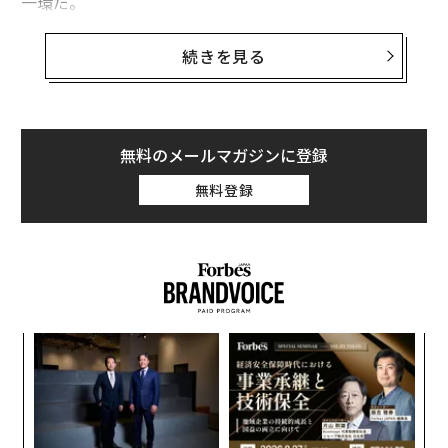
一環だ。
総面積2万平方フィート（約1860平方メートル）に及ぶ
続きを見る
この新店舗は、2つのフロアからなり、カフェやアイス
クリームパーラーのほか、2階から1階に降りられるすべ
り台など、子どもが喜ぶアトラクションが併設される。
無料のメールマガジンに登録
この新規開店により、アメリカン・ドリームを運営する
無料登録
トリプル・ファイブは、7年前に出店予定のテナントと
交わした約束を果たせることになる。当時トリプル・フ
ァイブは、ニュージャージー州にあるメドウランズ・ス
ポーツ・コンプレックスに隣接するこの巨大プロジェク
トについて、トイザらスのフラッグシップ・ストアが入
店する予定だと述べていた。
代の
目
「超
の
×ウ
ン
革
変え
ク
FE
た「