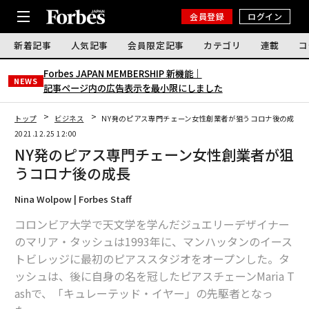
会員登録
ログイン
新着記事
人気記事
会員限定記事
カテゴリ
連載
コ
Forbes JAPAN MEMBERSHIP 新機能｜
NEWS
記事ページ内の広告表示を最小限にしました
トップ
ビジネス
NY発のピアス専門チェーン女性創業者が狙うコロナ後の成長
2021.12.25 12:00
NY発のピアス専門チェーン女性創業者が狙
うコロナ後の成長
Nina Wolpow | Forbes Staff
コロンビア大学で天文学を学んだジュエリーデザイナー
のマリア・タッシュは1993年に、マンハッタンのイース
トビレッジに最初のピアススタジオをオープンした。タ
ッシュは、後に自身の名を冠したピアスチェーンMaria T
ashで、「キュレーテッド・イヤー」の先駆者となっ