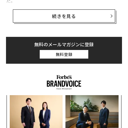
た。
ビヨンセらも愛用するMaria Tashのインスタグラムのフ
続きを見る
ォロワーは、72万人を超えている。
一方で、ニューヨークを拠点とするスタートアップの
「Studs」は、Maria Tashよりも手頃な価格で、ショッ
無料のメールマガジンに登録
ピングモールで人気を誇る「Claire’s」などを上回る高級
無料登録
感をアピールしようとしている。
〜
金
個
「
ェ
─
ら