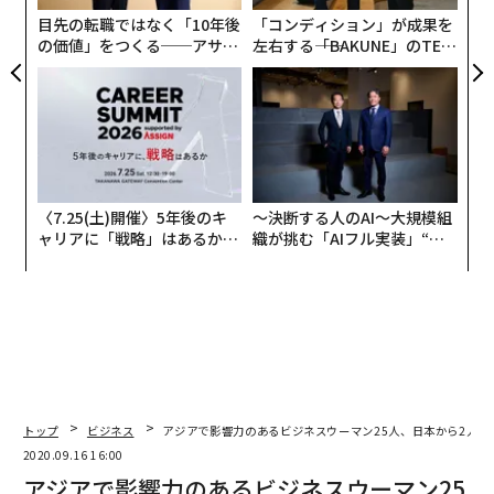
目先の転職ではなく「10年後
「コンディション」が成果を
の価値」をつくる──アサイ
左右する――「BAKUNE」のTEN
ンの長期伴走型支援とは
TIALが支える「挑戦者の明
日」
〈7.25(土)開催〉5年後のキ
〜決断する人のAI〜大規模組
ャリアに「戦略」はあるか。
織が挑む「AIフル実装」“使
トップエグゼクティブのキャ
う”企業から“動く”企業へ【N
リアに触れる1日│CAREER S
TTドコモビジネス×PwC】
UMMIT 2026
トップ
ビジネス
アジアで影響力のあるビジネスウーマン25人、日本から2人選
編集＝上田裕資
2020.09.16 16:00
アジアで影響力のあるビジネスウーマン25