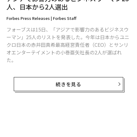
人、日本から2人選出
2026年9月号発売中
Forbes Press Releases | Forbes Staff
フォーブスは15日、「アジアで影響力のあるビジネスウ
最新号の購入はこちらから
ーマン」25人のリストを発表した。今年は日本からユニ
クロ日本の赤井田真希最高経営責任者（CEO）とサンリ
メンバーシップに登録する
オエンターテイメントの小巻亜矢社長の2人が選ばれ
た。
2020年版リストを担当した編集者のラナ・ウェフベ・ワ
トソンは「世界が新型コロナウイルスのパンデミックに
続きを見る
関連記事
よりもたらされた不安と闘う中、困難な時期の中でも状
アジアで影響力のあるビジネスウーマン25人、日本から2人選出
況に順応して素晴らしい成果をあげているこうしたビジ
ネスウーマンにフォーブス・アジアがスポットライトを
こんまりを生んだ名プロデューサーに聞いた、「世界で勝つ」日本人の共
当てることはかつてなく重要となっている」と指摘。
無料のメールマガジンに登録
通点
無料登録
「今年のリストでは、バイオテクノロジーや教育、物
働く女性の70%以上が「結婚不要」と回答 その理由は？
流、法律といったさまざまな分野の企業・組織でトップ