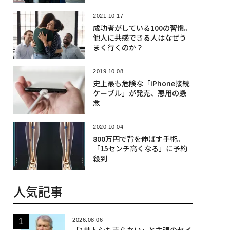
育て
2021.10.17
成功者がしている100の習慣。
他人に共感できる人はなぜう
まく行くのか？
2019.10.08
史上最も危険な「iPhone接続
ケーブル」が発売、悪用の懸
念
2020.10.04
800万円で背を伸ばす手術。
「15センチ高くなる」に予約
殺到
人気記事
2026.08.06
「1サトシも売らない」と主張のセイ