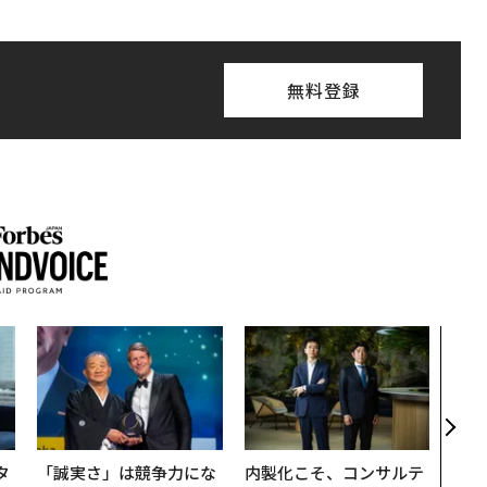
無料登録
〜決
代の
ト、
【M
×P
タ
「誠実さ」は競争力にな
内製化こそ、コンサルテ