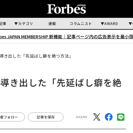
記事
カテゴリ
連載
コラムニスト
AWARD
rbes JAPAN MEMBERSHIP 新機能｜
記事ページ内の広告表示を最小
導き出した「先延ばし癖を絶つ方法」
が導き出した「先延ばし癖を絶
者フォロー
記事を保存