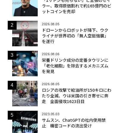
ラー、取得原価割れで約165億円のビ
ットコインを売却
2026.08.05
ドローンからロボットが降下、ウク
ライナが世界初の「無人空挺強襲」
を遂行
2026.08.06
栄養ドリンク成分の定番タウリンに
「老化細胞」を除去するメカニズム
を発見
2026.08.05
ロシアの攻撃で給油所が150キロにわ
たり全滅、ウは米国の引き寄せに奔
走 全面侵攻1623日目
2023.05.03
サムスン、ChatGPTの社内使用禁
止 機密コードの流出受け