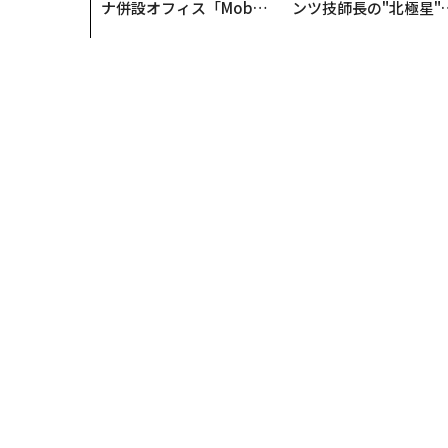
ナ併設オフィス「Mobiu
ンツ技師長の"北極星"
s Park」がオープン──
災害への無力感を乗り
タマディックが健康経営
え見つけた、防災一筋2
を徹底する理由
年の答え
トップ
ビジネス
コロナ後も「二度と戻ってこない
ビジネス
2020.12.09 06:30
コロナ後も「二度と戻っ
Kristin Stoller | Forbes Staff