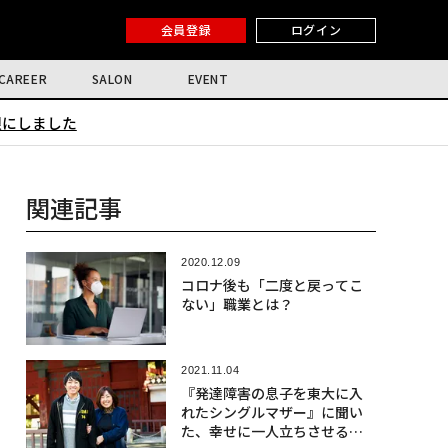
会員登録
ログイン
CAREER
SALON
EVENT
限にしました
関連記事
2020.12.09
コロナ後も「二度と戻ってこ
ない」職業とは？
2021.11.04
『発達障害の息子を東大に入
れたシングルマザー』に聞い
た、幸せに一人立ちさせる子