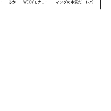
。
るか──WEOYモナコで
ィングの本質だ レバレ
越
見た、くら寿司の経営哲
ジーズが実践する、次世
0
学
代ファームの全貌
」職業とは？
てこない」職業とは？
著者フォロー
記事を保存