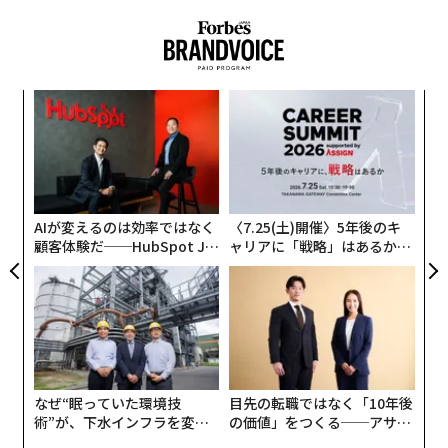
感覚を生んでいたとしても、グーグルはそんなことは気
にも留めていないのだ。
果を
「
EN
3
明
C
エ
る
設オ
が
が
AIが変えるのは効率ではなく
〈7.25(土)開催〉5年後のキ
顧客体験だ──HubSpot Ja
ャリアに「戦略」はあるか。
panが語る「Grow Better」
トップエグゼクティブのキャ
な組織のつくり方
リアに触れる1日│CAREER S
UMMIT 2026
なぜ“眠っていた環境技
目先の転職ではなく「10年後
術”が、下水インフラを変え
の価値」をつくる──アサイ
たのか──産総研×月島JFE
ンの長期伴走型支援とは