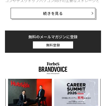
コンやデスクトップパソコン向けの主要なストレージと
しての地位をハードディスクから奪いつつあるが、デー
タセンターなどの商業用ストレージではまだハードディ
続きを見る
スクが使われており、SSDのコストは依然として高額
だ。
しかし、Backblazeによると、SSDがハードディスクよ
無料のメールマガジンに登録
りも長期的な信頼性が高いことが証明されており、大容
無料登録
量ストレージをSSDに切り替えることの魅力は高まって
いる。
果を
「
EN
3
明
C
エ
る
設オ
が