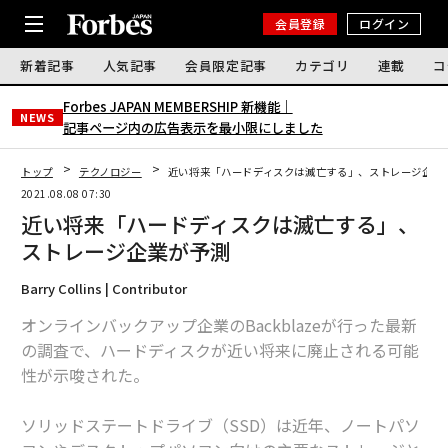
会員登録
ログイン
新着記事
人気記事
会員限定記事
カテゴリ
連載
コ
Forbes JAPAN MEMBERSHIP 新機能｜
NEWS
記事ページ内の広告表示を最小限にしました
トップ
テクノロジー
近い将来「ハードディスクは滅亡する」、ストレージ企業
2021.08.08 07:30
近い将来「ハードディスクは滅亡する」、
ストレージ企業が予測
Barry Collins | Contributor
オンラインバックアップ企業のBackblazeが行った最新
の調査で、ハードディスクが近い将来に廃止される可能
性が示唆された。
ソリッドステートドライブ（SSD）は近年、ノートパソ