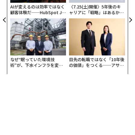
が
AIが変えるのは効率ではなく
〈7.25(土)開催〉5年後のキ
顧客体験だ──HubSpot Ja
ャリアに「戦略」はあるか。
panが語る「Grow Better」
トップエグゼクティブのキャ
な組織のつくり方
リアに触れる1日│CAREER S
UMMIT 2026
なぜ“眠っていた環境技
目先の転職ではなく「10年後
術”が、下水インフラを変え
の価値」をつくる──アサイ
たのか──産総研×月島JFE
ンの長期伴走型支援とは
アクアソリューションの10年
編集＝上田裕資