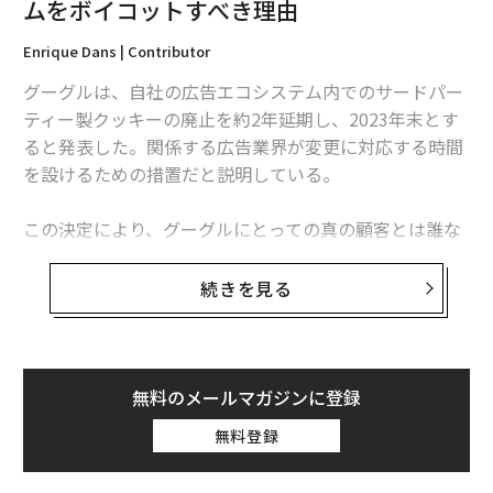
ムをボイコットすべき理由
Enrique Dans | Contributor
グーグルは、自社の広告エコシステム内でのサードパー
ティー製クッキーの廃止を約2年延期し、2023年末とす
ると発表した。関係する広告業界が変更に対応する時間
を設けるための措置だと説明している。
この決定により、グーグルにとっての真の顧客とは誰な
のか、そして誰の声を真っ先に聞き入れるのかといった
同社の優先事項がはっきりした。私たちはグーグルにと
続きを見る
って、売買の対象となる原料に過ぎないのだ。
今に始まったことではないにせよ、グーグルにとって私
たちユーザーは搾取するべきリソースに過ぎず、耳を貸
無料のメールマガジンに登録
す存在ではないことはいらだたしいものだ。サードパー
無料登録
ティー製クッキーの使用（特にあからさまな乱用）がユ
ーザーの反感を買い、常に監視下に置かれているような