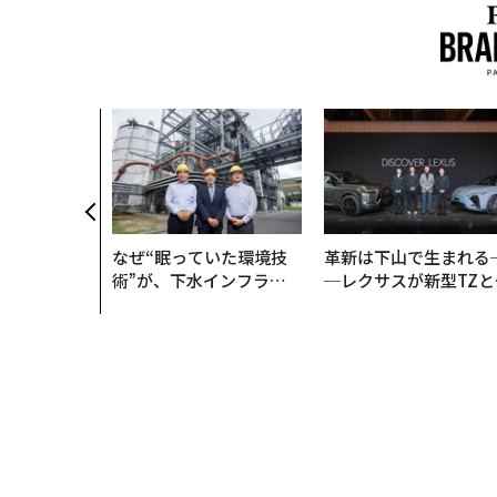
なぜ“眠っていた環境技
革新は下山で生まれる
術”が、下水インフラを
─レクサスが新型TZと
変えたのか──産総研×
Sに込めた「DISCOVE
月島JFEアクアソリュー
R」の哲学
ションの10年