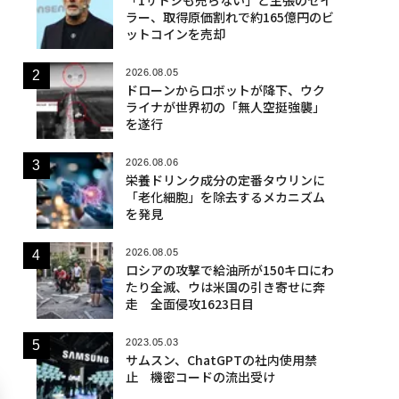
ラー、取得原価割れで約165億円のビ
ットコインを売却
2026.08.05
ドローンからロボットが降下、ウク
ライナが世界初の「無人空挺強襲」
を遂行
2026.08.06
栄養ドリンク成分の定番タウリンに
「老化細胞」を除去するメカニズム
を発見
2026.08.05
ロシアの攻撃で給油所が150キロにわ
たり全滅、ウは米国の引き寄せに奔
走 全面侵攻1623日目
2023.05.03
サムスン、ChatGPTの社内使用禁
止 機密コードの流出受け