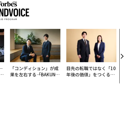
「老
創業
カク
る、
─
「コンディション」が成
目先の転職ではなく「10
E
果を左右する――「BAKUN
年後の価値」をつくる─
E」のTENTIALが支える
─アサインの長期伴走型
「挑戦者の明日」
支援とは