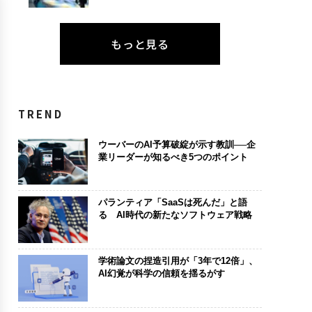
もっと見る
TREND
ウーバーのAI予算破綻が示す教訓──企
業リーダーが知るべき5つのポイント
パランティア「SaaSは死んだ」と語
る AI時代の新たなソフトウェア戦略
学術論文の捏造引用が「3年で12倍」、
AI幻覚が科学の信頼を揺るがす