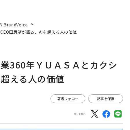
N BrandVoice
CEO田尻望が語る、AIを超える人の価値
業360年ＹＵＡＳＡとカクシ
を超える人の価値
著者フォロー
記事を保存