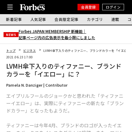
会員登録
ログイン
新着記事
人気記事
会員限定記事
カテゴリ
連載
コ
Forbes JAPAN MEMBERSHIP 新機能｜
NEWS
記事ページ内の広告表示を最小限にしました
トップ
ビジネス
LVMH傘下入りのティファニー、ブランドカラーを「イエロー
2021.06.23 17:00
LVMH傘下入りのティファニー、ブランド
カラーを「イエロー」に？
Pamela N. Danziger | Contributor
エイプリルフールのジョークかと思われた「ティファニ
ーイエロー」は、実際にティファニーの新たな「ブラン
ドカラー」となったもようだ。
ティファニーは今年4月、ブランドのロゴが入ったイエ