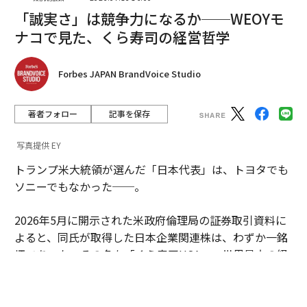
「誠実さ」は競争力になるか──WEOYモ
最新号の購入はこちらから
ナコで見た、くら寿司の経営哲学
Forbes JAPAN BrandVoice Studio
メンバーシップに登録する
著者フォロー
記事を保存
写真提供 EY
関連記事
トランプ米大統領が選んだ「日本代表」は、トヨタでも
新体制のティファニーについて注目すべき5つのこと
ソニーでもなかった──。
元ファーストクラスCAに聞く「機内で噂される一流の乗客」の共通点
2026年5月に開示された米政府倫理局の証券取引資料に
よると、同氏が取得した日本企業関連株は、わずか一銘
なぜそれを選ぶのか？ ブランドをめぐる富裕層の美意識
柄であった。その名も「くら寿司USA」。世界最大の経
済大国のトップが、なぜ回転寿司チェーンに賭けたのか
新型コロナワクチン、接種前後の飲酒は控えるべきか？
──。その投資判断を追うと、今の世界で進行するある
変化が見えてくる。
マーク・ザッカーバーグが毎日着る洋服のブランドとは？