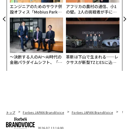
エンジニアのためのサウナ併
アフリカの農村の通信、小1
設オフィス「Mobius Park」
の壁。2人の挑戦者が手にし
がオープン──タマディック
た「次なる武器」
が健康経営を徹底する理由
〜決断する人のAI〜AI時代の
革新は下山で生まれる──レ
金融パラダイムシフト、「超
クサスが新型TZとESに込め
個別化」の核心 【MUFG×ウ
た「DISCOVER」の哲学
ェルスナビ×PwC】
編集＝木内涼子
トップ
Forbes JAPAN BrandVoice
Forbes JAPAN BrandVoice
「誠
2026年9月号発売中
2026.07.13 16:00