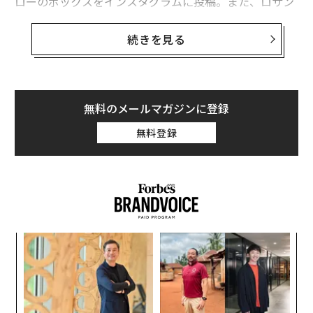
ローのボックスをインスタグラムに投稿。また、ロサン
ゼルスの高級住宅地、ビバリーヒルズのショッピングス
トリートにある店舗のイメージカラーをイエローに変更
続きを見る
した。
【関連】
新体制のティファニーについて注目すべき5つのこと
無料のメールマガジンに登録
無料登録
キ
「
か。
─
キャ
ら
“
R S
シ
グ