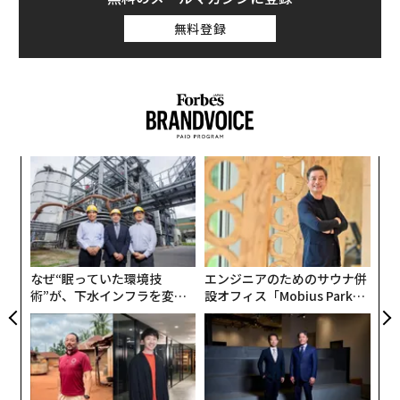
無料登録
るか
挑
、く
よっ
PA
A
顧客
pa
な
なぜ“眠っていた環境技
エンジニアのためのサウナ併
術”が、下水インフラを変え
設オフィス「Mobius Park」
たのか──産総研×月島JFE
がオープン──タマディック
アクアソリューションの10年
が健康経営を徹底する理由