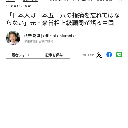
著者フォロー
記事を保存
Getty Images
かつて衝撃的な著書『アメリカが中国を選ぶ日』を発表
したオーストラリアの元国防副次官。もはや中国抜きで
は成り立たなくなった世界について、厳しい未来を語
る。安全保障分野のトップジャーナリスト、牧野愛博氏
によるオーストラリアレポート第4弾。
advertisement
私は昨年11月、オーストラリアに出張する前、日本の知
識人たちに「豪州で一番のリアリストは誰だろうか」と
尋ねて回った。私の頭のなかに「リアリストこそ、現実
をよく知る人物」というひとつの仮定があったからだ。
専門家なら誰もが知る言葉のひとつに、「外交や安全保