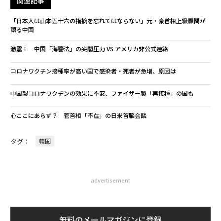
関連記事
「日本人は山本五十六の指摘を忘れてはならない」元・豪首相上級顧問が
語る中国
激震！ 中国「海警法」の尖閣圧力 VS アメリカ非公式連絡
コロナワクチン接種率が高い国で感染者・死者が急増、原因は
中国製コロナワクチンの効果に不安、ファイザー製「再接種」の国も
心ここにあらず？ 菅首相「不在」の日米首脳会談
タグ：
韓国
advertisement
無料のメールマガジンに登録