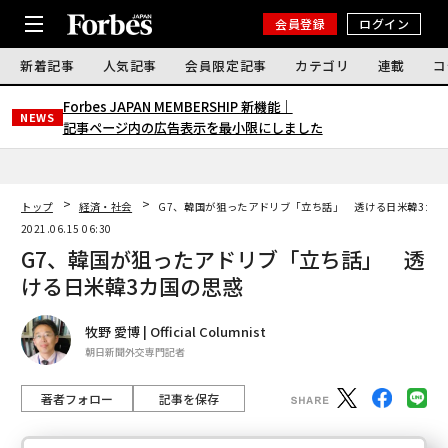
会員登録
ログイン
新着記事
人気記事
会員限定記事
カテゴリ
連載
コ
Forbes JAPAN MEMBERSHIP 新機能｜
NEWS
記事ページ内の広告表示を最小限にしました
トップ
経済・社会
G7、韓国が狙ったアドリブ「立ち話」 透ける日米韓3カ国
2021.06.15 06:30
G7、韓国が狙ったアドリブ「立ち話」 透
ける日米韓3カ国の思惑
牧野 愛博 | Official Columnist
朝日新聞外交専門記者
著者フォロー
記事を保存