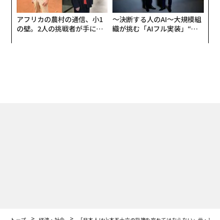
アフリカの農村の通信、小1
〜決断する人のAI〜大規模組
の壁。2人の挑戦者が手にし
織が挑む「AIフル実装」“使
た「次なる武器」
う”企業から“動く”企業へ【N
TTドコモビジネス×PwC】
トップ
経済・社会
「日本人は山本五十六の指摘を忘れてはならない」元・豪首
2020.03.18 18:00
「日本人は山本五十六の指摘を忘れてはな
らない」元・豪首相上級顧問が語る中国
牧野 愛博 | Official Columnist
朝日新聞外交専門記者