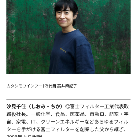
カタシモワインフード5代目 高井麻記子
汐見千佳（しおみ・ちか）
◎富士フィルター工業代表取
締役社長。一般化学、食品、医薬品、自動車、航空・宇
宙、家電、IT、クリーンエネルギーなどあらゆるフィル
ターを手がける富士フィルターを創業した父から継ぎ、
2006年より現職。