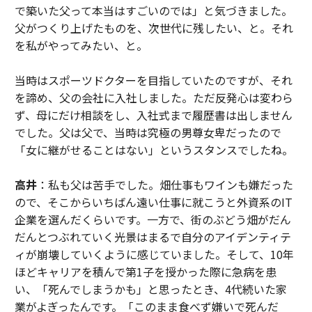
で築いた父って本当はすごいのでは」と気づきました。
父がつくり上げたものを、次世代に残したい、と。それ
を私がやってみたい、と。
当時はスポーツドクターを目指していたのですが、それ
を諦め、父の会社に入社しました。ただ反発心は変わら
ず、母にだけ相談をし、入社式まで履歴書は出しません
でした。父は父で、当時は究極の男尊女卑だったので
「女に継がせることはない」というスタンスでしたね。
高井
：私も父は苦手でした。畑仕事もワインも嫌だった
ので、そこからいちばん遠い仕事に就こうと外資系のIT
企業を選んだくらいです。一方で、街のぶどう畑がだん
だんとつぶれていく光景はまるで自分のアイデンティテ
ィが崩壊していくように感じていました。そして、10年
ほどキャリアを積んで第1子を授かった際に急病を患
い、「死んでしまうかも」と思ったとき、4代続いた家
業がよぎったんです。「このまま食べず嫌いで死んだ