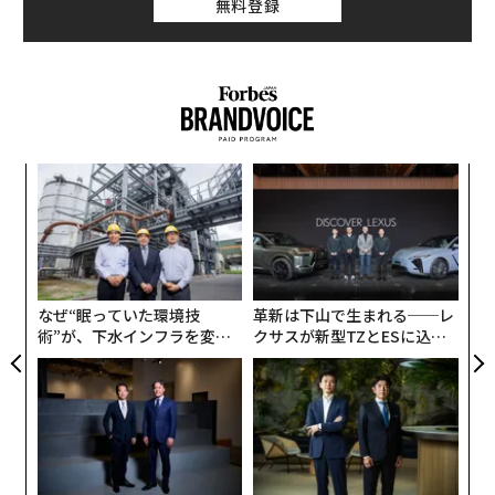
無料登録
そこで問われるのは、経営幹部はいかにして戦略的に考
える能力を取り戻すのか、ということだ。
戦略には余白が必要である
戦略的思考は、会議と会議の合間に生まれるものではな
い。過密な予定表や、空になった受信箱の副産物でもな
年後
〜
い。戦略には余白が必要である。
サイ
金
個
義す
「
ェ
難しいのは、ほとんどの組織が意図せずしてその余白を
むス
─
なくすように設計されていることだ。リーダーは、即応
ら
性、対応可能性、即時の問題解決によって評価される。
なぜ“眠っていた環境技
革新は下山で生まれる──レ
こうした期待は時間とともに、絶え間ない活動が有効性
術”が、下水インフラを変え
クサスが新型TZとESに込め
と取り違えられる文化を生み出す。
たのか──産総研×月島JFE
た「DISCOVER」の哲学
アクアソリューションの10年
おそらく最も重要な違いは、活動とインパクトは同じで
はないという点である。
リーダーが長期的な価値を創造するためには、新たなリ