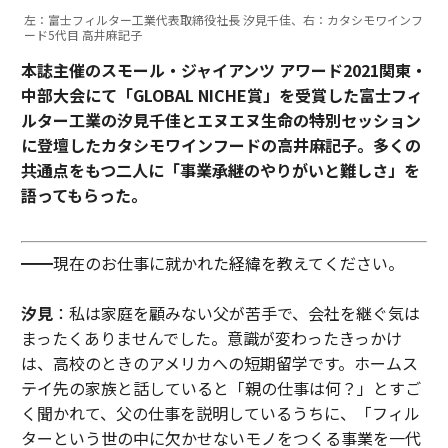
左：富士フィルター工業代表取締役社長 汐見千佳、右：カタシモワインフ
ード5代目 高井麻記子
本誌主催のスモール・ジャイアンツ アワード2021関東・
中部大会にて「GLOBAL NICHE賞」を受賞した富士フィ
ルター工業の汐見千佳とエヌエヌ生命の特別セッション
に登壇したカタシモワインフードの高井麻記子。多くの
共通点をもつ二人に「事業承継のやりがいと難しさ」を
語ってもらった。
━━現在のお仕事に就かれた経緯を教えてください。
汐見
：私は家庭を顧みない父が苦手で、会社を継ぐ気は
まったくありませんでした。意識が変わったきっかけ
は、高校のときのアメリカへの短期留学です。ホームス
テイ先の家族と話していると「親の仕事は何？」とすご
く聞かれて、父の仕事を説明しているうちに、「フィル
ターという世の中に欠かせないモノをつくる事業を一代