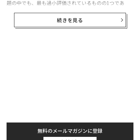
題の中でも、最も過小評価されているものの1つであ
る。問題は、戦略計画や計画策定セッション、経営幹部
向けリトリートが不足していることではない。問題は、
続きを見る
多くのリーダーが、緊急性が内省を常に上回る環境で仕
事をしていることにある。
その結果、リーダーシップのパラドックスが生じる。経
営幹部が責任を担えば担うほど、未来について考える時
間は少なくなっていくのだ。
以前の記事で、私は「
チーフ・ファイヤーファイター問題
」と呼ぶものについ
て論じた。これは、オペレーションを担うリーダーがエ
スカレーション、承認、危機管理のサイクルに陥ってし
まう傾向を指す。火消しは生産的に感じられるかもしれ
ないが、多くの場合、戦略的リーダーシップの犠牲の上
に成り立っている。
無料のメールマガジンに登録