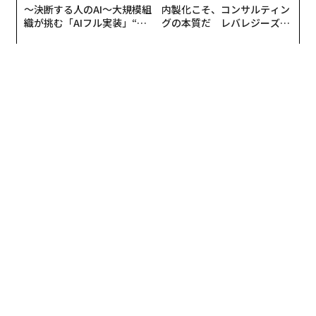
〜決断する人のAI〜大規模組
内製化こそ、コンサルティン
スクを見極め、機会を評価し、前提を問い直し、組織内
織が挑む「AIフル実装」“使
グの本質だ レバレジーズが
および業界全体の動向をつなげて考える時間を、意識的
う”企業から“動く”企業へ【N
実践する、次世代ファームの
に確保しなければならない。
TTドコモビジネス×PwC】
全貌
戦略的思考は贅沢ではない。それはリーダーの責務であ
る。
組織内のノイズには隠れたコストがある
戦略的リーダーシップにとって最大の障壁の1つが、組
織内のノイズであると私は感じている。
ノイズはさまざまな形で現れる。過剰な会議、経営幹部
の優柔不断や慣性、望ましくないリーダーシップ行動、
不要な注意散漫を生む機能不全の文化、絶え間ないエス
カレーション、繰り返し浮上する業務上の問題などであ
る。