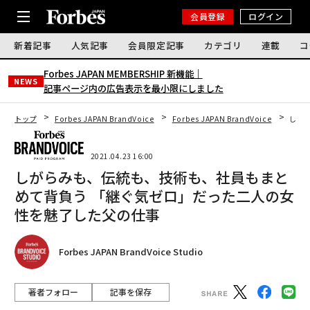
会員登録
ログイン
新着記事
人気記事
会員限定記事
カテゴリ
連載
コ
Forbes JAPAN MEMBERSHIP 新機能｜
NEWS
記事ページ内の広告表示を最小限にしました
トップ
Forbes JAPAN BrandVoice
Forbes JAPAN BrandVoice
しが
2021.04.23 16:00
しがらみも、伝統も、技術も、社員もまと
めて背負う 「継ぐ気ゼロ」だった二人の女
性を魅了した父の仕事
Forbes JAPAN BrandVoice Studio
著者フォロー
記事を保存