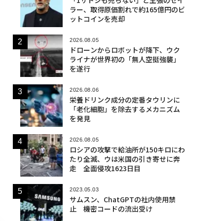
ラー、取得原価割れで約165億円のビ
ットコインを売却
2026.08.05
ドローンからロボットが降下、ウク
ライナが世界初の「無人空挺強襲」
を遂行
2026.08.06
栄養ドリンク成分の定番タウリンに
「老化細胞」を除去するメカニズム
を発見
2026.08.05
ロシアの攻撃で給油所が150キロにわ
たり全滅、ウは米国の引き寄せに奔
走 全面侵攻1623日目
2023.05.03
サムスン、ChatGPTの社内使用禁
止 機密コードの流出受け