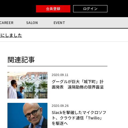
会員登録
ログイン
CAREER
SALON
EVENT
限にしました
関連記事
2020.09.11
グーグルが巨大「城下町」計
画発表 遠隔勤務の限界露呈
2020.09.26
Slackを撃破したマイクロソフ
ト、クラウド通信「Twilio」
を駆逐へ