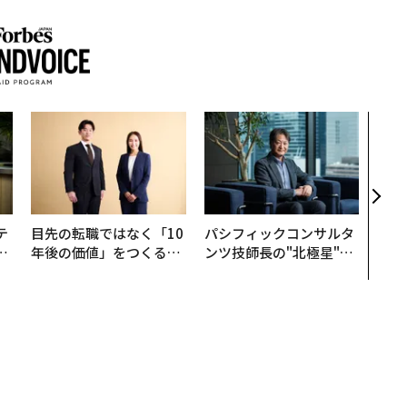
〜決
模組
装」
く”
ビジ
テ
目先の転職ではなく「10
パシフィックコンサルタ
レ
年後の価値」をつくる─
ンツ技師長の"北極星"。
世
─アサインの長期伴走型
災害への無力感を乗り越
支援とは
え見つけた、防災一筋20
年の答え