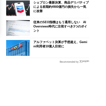
シェブロン最新決算、商品デリバティブ
による前期約4900億円の損失から一気
に改善
従来のSEO指標はもう通用しない AI
Overviews時代に注視すべき3つのポイ
ント
アルファベット決算が予想超え、Gemi
ni利用者10億人目前に
Recommended by