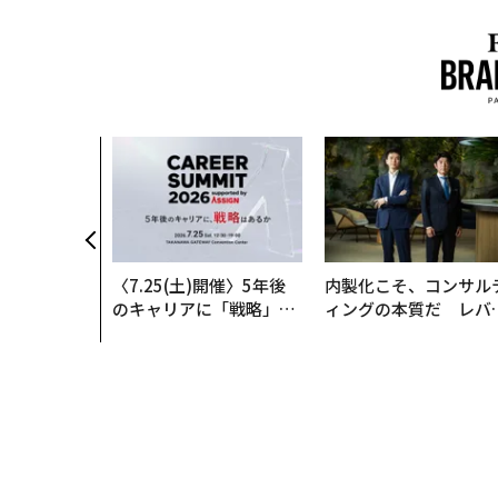
〈7.25(土)開催〉5年後
内製化こそ、コンサル
のキャリアに「戦略」は
ィングの本質だ レバ
あるか。トップエグゼク
ジーズが実践する、次
ティブのキャリアに触れ
代ファームの全貌
る1日│CAREER SUMMI
T 2026