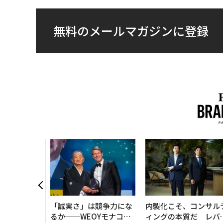
無料のメールマガジンに登録
クコンサルタ
"北極星"。
力感を乗り越
防災一筋20
「誠実さ」は競争力にな
内製化こそ、コンサル
るか──WEOYモナコで
ィングの本質だ レバ