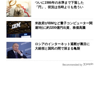
ついに1986年の水準まで下落した
「円」、状況は当時よりも危うい
米政府がIBMなど量子コンピューター関
連9社に約3200億円出資、株価高騰
ロシアのインターネット遮断が裏目に
大統領と国民の間で深まる亀裂
Recommended by