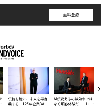
無料登録
〜決
模組
装」
く”
ビジ
テ
伝統を礎に、未来を再定
AIが変えるのは効率では
レ
義する 125年企業BAT
なく顧客体験だ──Hub