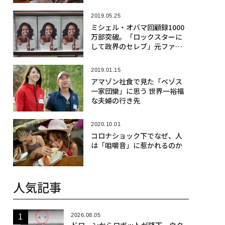
2019.05.25
ミシェル・オバマ回顧録1000
万部突破。「ロックスターに
して政界のセレブ」元ファー
ストレディーの底力
2019.01.15
アマゾン社食で見た「ベゾス
一家団欒」に思う 世界一裕福
な夫婦の行き先
2020.10.01
コロナショック下でなぜ、人
は「咀嚼音」に惹かれるのか
人気記事
2026.08.05
ドローンからロボットが降下、ウク