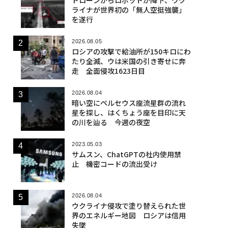
ライナが世界初の「無人空挺強襲」
を遂行
2026.08.05
ロシアの攻撃で給油所が150キロにわ
たり全滅、ウは米国の引き寄せに奔
走 全面侵攻1623日目
2026.08.04
暗い空にペルセウス座流星群の流れ
星を探し、はくちょう座を目印に天
の川を辿る 今週の夜空
2023.05.03
サムスン、ChatGPTの社内使用禁
止 機密コードの流出受け
2026.08.04
ウクライナ侵攻で塗り替えられた世
界のエネルギー地図 ロシアは信用
失墜