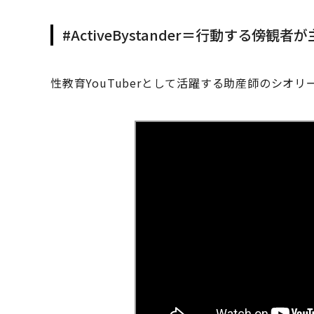
#ActiveBystander＝行動する傍観者
性教育YouTuberとして活躍する助産師のシオ