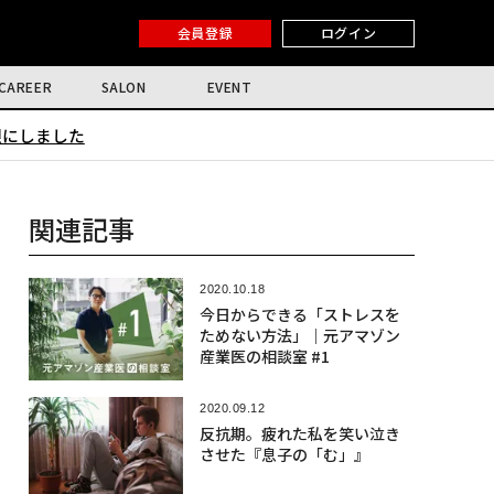
会員登録
ログイン
CAREER
SALON
EVENT
限にしました
関連記事
2020.10.18
今日からできる「ストレスを
ためない方法」｜元アマゾン
産業医の相談室 #1
2020.09.12
反抗期。疲れた私を笑い泣き
させた『息子の「む」』