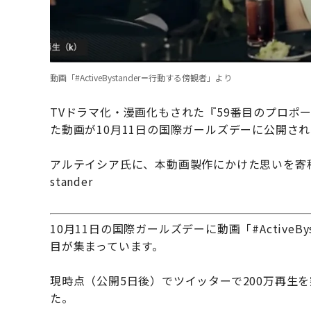
動画「#ActiveBystander＝行動する傍観者」より
TVドラマ化・漫画化もされた『59番目のプロポ
た動画が10月11日の国際ガールズデーに公開さ
アルテイシア氏に、本動画製作にかけた思いを寄稿し
stander
10月11日の国際ガールズデーに動画「#Active
目が集まっています。
現時点（公開5日後）でツイッターで200万再生
た。